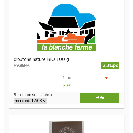
croutons nature BIO 100 g
2.3€/pc
HYGIENA
-
+
1
pc
2.3
€
Réception souhaitée le