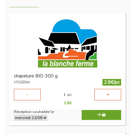
chapelure BIO 300 g
2.8€/pc
HYGIENA
-
+
1
pc
2.8
€
Réception souhaitée le