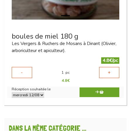
boules de miel 180 g
Les Vergers & Ruchers de Mosans à Dinant (Olivier,
arboriculteur et apiculteur).
4.8€/pc
-
+
1
pc
4.8
€
Réception souhaitée le
DANS LA MÊME CATÉGORIE ...