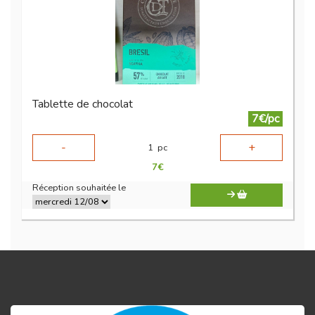
Tablette de chocolat
7€/pc
-
+
1
pc
7
€
Réception souhaitée le