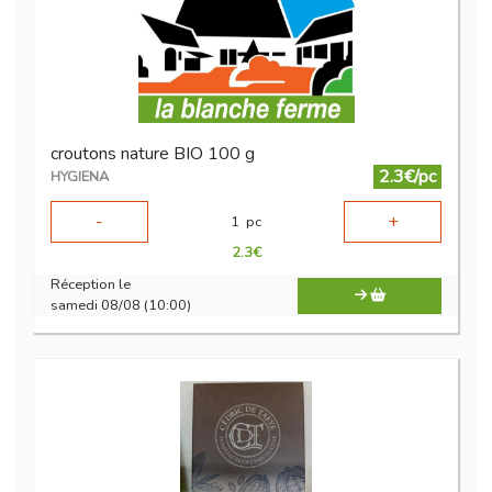
croutons nature BIO 100 g
2.3€/pc
HYGIENA
-
+
1
pc
2.3
€
Réception le
samedi 08/08 (10:00)