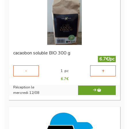
cacaobon soluble BIO 300 g
6.7€/pc
-
+
1
pc
6.7
€
Réception le
mercredi 12/08