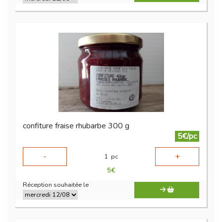
confiture fraise rhubarbe 300 g
5€/pc
-
+
1
pc
5
€
Réception souhaitée le