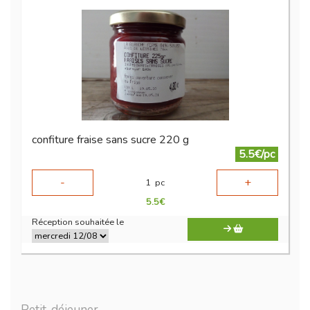
confiture fraise sans sucre 220 g
5.5€/pc
-
+
1
pc
5.5
€
Réception souhaitée le
Petit-déjeuner