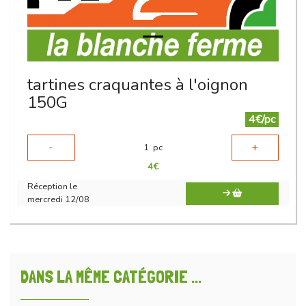
tartines craquantes à l'oignon
150G
4€/pc
-
+
1
pc
4
€
Réception le
mercredi 12/08
DANS LA MÊME CATÉGORIE ...