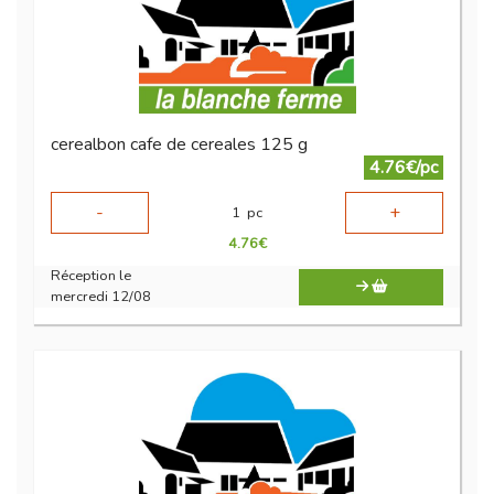
cerealbon cafe de cereales 125 g
4.76€/pc
-
+
1
pc
4.76
€
Réception le
mercredi 12/08