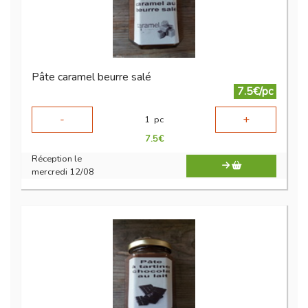
Pâte caramel beurre salé
7.5€/pc
-
+
1
pc
7.5
€
Réception le
mercredi 12/08