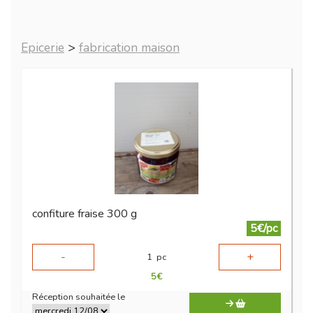
Epicerie
>
fabrication maison
confiture fraise 300 g
5€/pc
-
+
1
pc
5
€
Réception souhaitée le