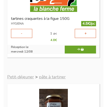
tartines craquantes à la figue 150G
4.8€/pc
HYGIENA
-
+
1
pc
4.8
€
Réception le
mercredi 12/08
Petit-déjeuner
>
pâte à tartiner