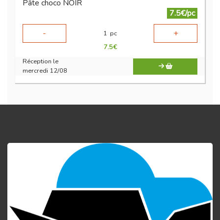
Pâte choco NOIR
7.5€/pc
-
+
1
pc
7.5
€
Réception le
mercredi 12/08