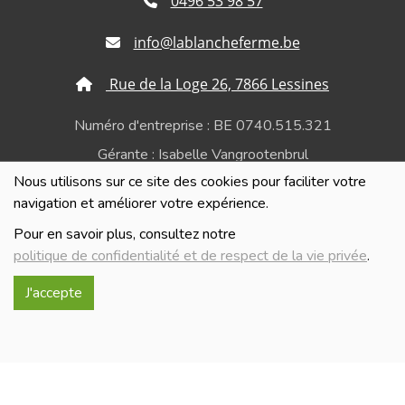
0496 53 98 57
info@lablancheferme.be
Rue de la Loge 26, 7866 Lessines
Numéro d'entreprise : BE 0740.515.321
Gérante : Isabelle Vangrootenbrul
Nous utilisons sur ce site des cookies pour faciliter votre
Politique de confidentialité et de respect de la vie
navigation et améliorer votre expérience.
privée
Pour en savoir plus, consultez notre
politique de confidentialité et de respect de la vie privée
.
J'accepte
Réalisé avec
par
MonSiteAMoi