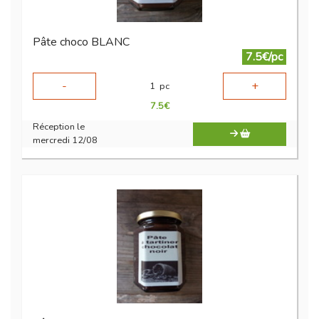
Pâte choco BLANC
7.5€/pc
-
+
1
pc
7.5
€
Réception le
mercredi 12/08