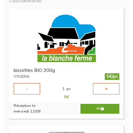
biscottes BIO 300g
5€/pc
HYGIENA
-
+
1
pc
5
€
Réception le
mercredi 12/08