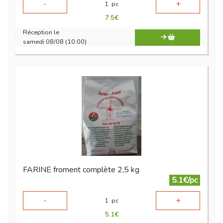
-
+
1
pc
7.5
€
Réception le
samedi 08/08 (10:00)
FARINE froment complète 2,5 kg
5.1€/pc
-
+
1
pc
5.1
€