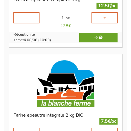
12.5€/pc
-
+
1
pc
12.5
€
Réception le
samedi 08/08 (10:00)
Farine epeautre integrale 2 kg BIO
7.5€/pc