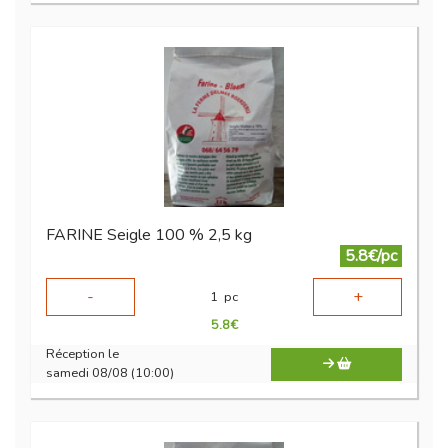
FARINE Seigle 100 % 2,5 kg
5.8€/pc
-
+
1
pc
5.8
€
Réception le
samedi 08/08 (10:00)