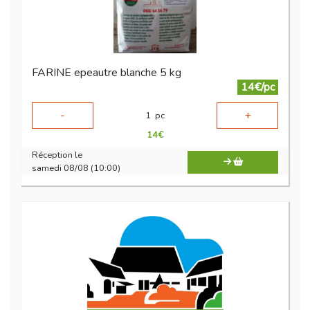
FARINE epeautre blanche 5 kg
14€/pc
-
+
1
pc
14
€
Réception le
samedi 08/08 (10:00)