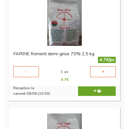
FARINE froment demi-grise 70% 2,5 kg
4.7€/pc
-
+
1
pc
4.7
€
Réception le
samedi 08/08 (10:00)