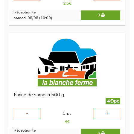
2.5
€
Réception le
samedi 08/08 (10:00)
Farine de sarrasin 500 g
4€/pc
-
+
1
pc
4
€
Réception le