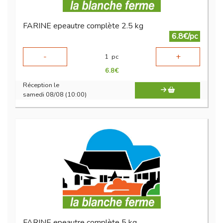
FARINE epeautre complète 2.5 kg
6.8€/pc
-
+
1
pc
6.8
€
Réception le
samedi 08/08 (10:00)
FARINE epeautre complète 5 kg