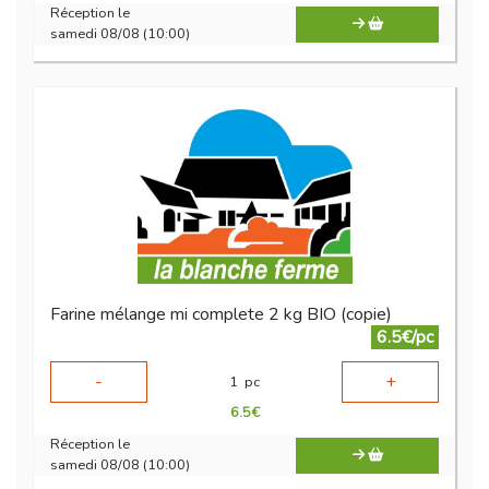
Réception le
samedi 08/08 (10:00)
Farine mélange mi complete 2 kg BIO (copie)
6.5€/pc
-
+
1
pc
6.5
€
Réception le
samedi 08/08 (10:00)