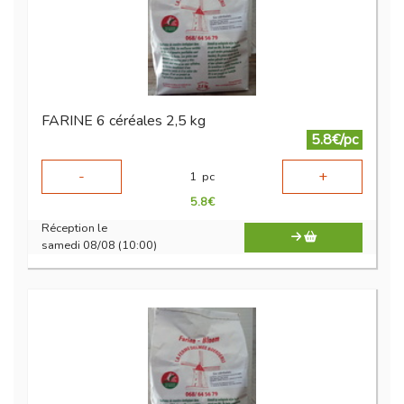
FARINE 6 céréales 2,5 kg
5.8€/pc
-
+
1
pc
5.8
€
Réception le
samedi 08/08 (10:00)