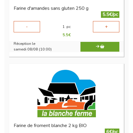
Farine d'amandes sans gluten 250 g
5.5€/pc
-
+
1
pc
5.5
€
Réception le
samedi 08/08 (10:00)
Farine de froment blanche 2 kg BIO
6€/pc