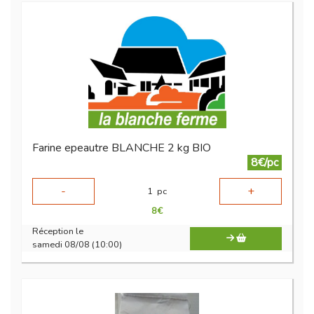
Farine epeautre BLANCHE 2 kg BIO
8€/pc
-
+
1
pc
8
€
Réception le
samedi 08/08 (10:00)