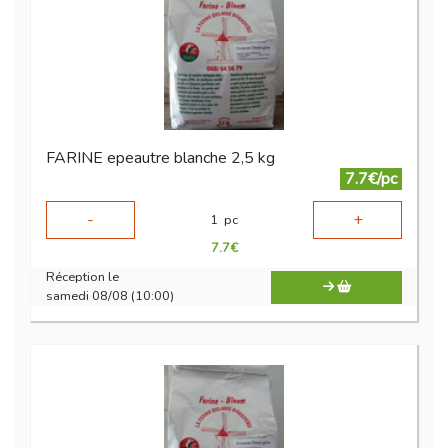
FARINE epeautre blanche 2,5 kg
7.7€/pc
-
+
1
pc
7.7
€
Réception le
samedi 08/08 (10:00)