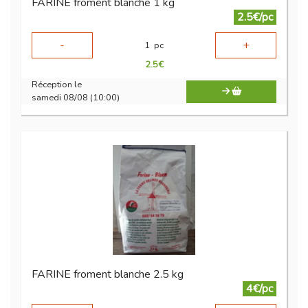
FARINE froment blanche 1 kg
2.5€/pc
-
+
1
pc
2.5
€
Réception le
samedi 08/08 (10:00)
FARINE froment blanche 2.5 kg
4€/pc