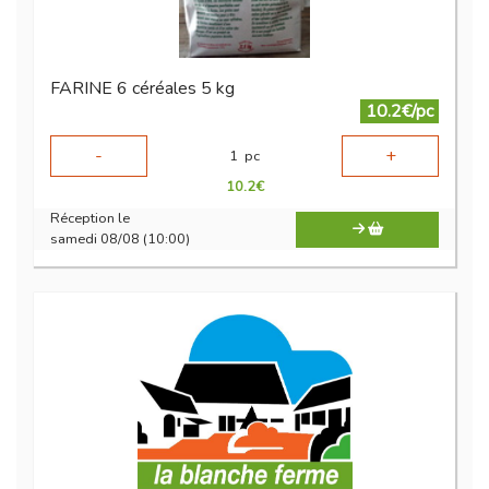
FARINE 6 céréales 5 kg
10.2€/pc
-
+
1
pc
10.2
€
Réception le
samedi 08/08 (10:00)