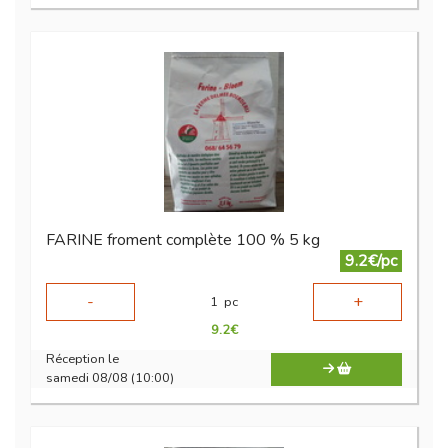
FARINE froment complète 100 % 5 kg
9.2€/pc
-
+
1
pc
9.2
€
Réception le
samedi 08/08 (10:00)