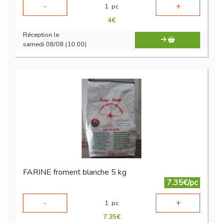
-
+
1
pc
4
€
Réception le
samedi 08/08 (10:00)
FARINE froment blanche 5 kg
7.35€/pc
-
+
1
pc
7.35
€