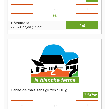
-
+
1
pc
6
€
Réception le
samedi 08/08 (10:00)
Farine de mais sans gluten 500 g
2.5€/pc
-
+
1
pc