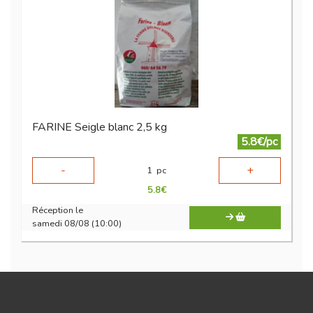
FARINE Seigle blanc 2,5 kg
5.8€/pc
-
+
1
pc
5.8
€
Réception le
samedi 08/08 (10:00)