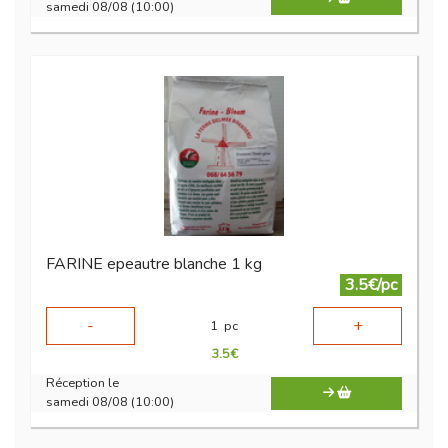
samedi 08/08 (10:00)
FARINE epeautre blanche 1 kg
3.5€/pc
-
+
1
pc
3.5
€
Réception le
samedi 08/08 (10:00)