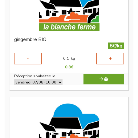
gingembre BIO
8€/kg
-
+
0.1
kg
0.8
€
Réception souhaitée le