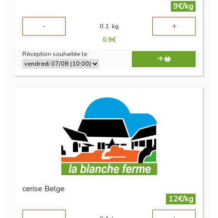
9€/kg
-
+
0.1
kg
0.9
€
Réception souhaitée le
cerise Belge
12€/kg