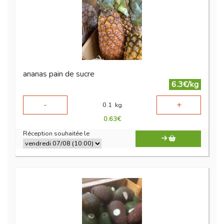
ananas pain de sucre
6.3€/kg
-
+
0.1
kg
0.63
€
Réception souhaitée le