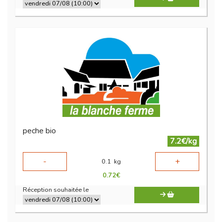
peche bio
7.2€/kg
-
+
0.1
kg
0.72
€
Réception souhaitée le