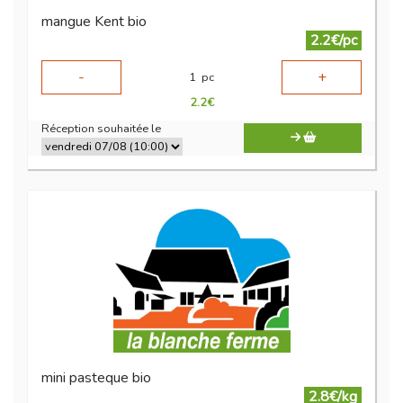
mangue Kent bio
2.2€/pc
-
+
1
pc
2.2
€
Réception souhaitée le
mini pasteque bio
2.8€/kg