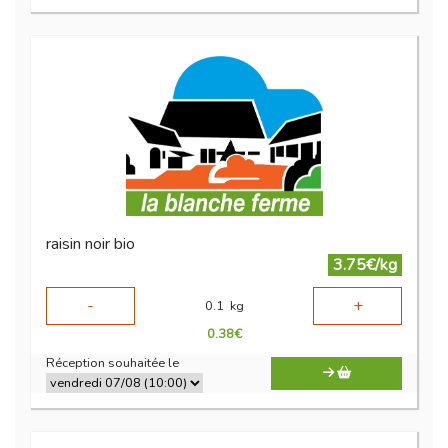
raisin noir bio
3.75€/kg
-
+
0.1
kg
0.38
€
Réception souhaitée le