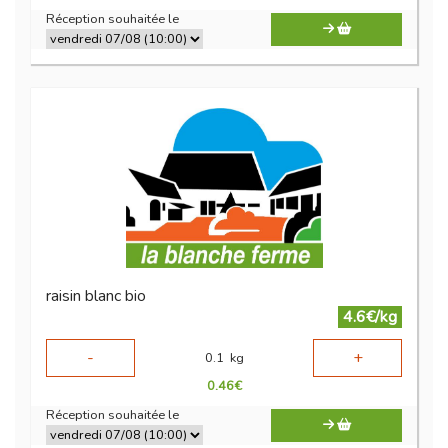
Réception souhaitée le
raisin blanc bio
4.6€/kg
-
+
0.1
kg
0.46
€
Réception souhaitée le