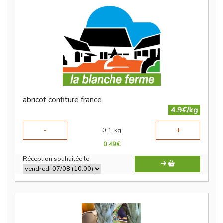
abricot confiture france
4.9€/kg
-
+
0.1
kg
0.49
€
Réception souhaitée le