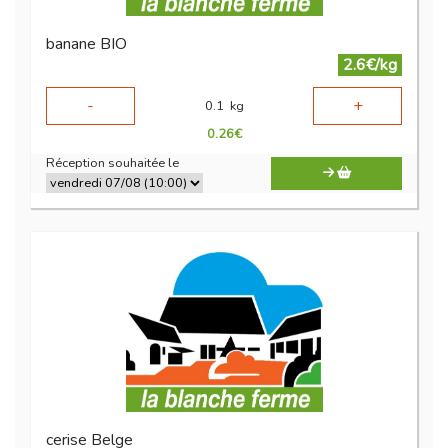
banane BIO
2.6€/kg
-
+
0.1
kg
0.26
€
Réception souhaitée le
cerise Belge