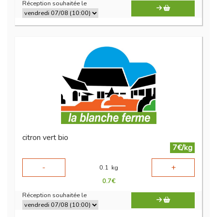
Réception souhaitée le
citron vert bio
7€/kg
-
+
0.1
kg
0.7
€
Réception souhaitée le