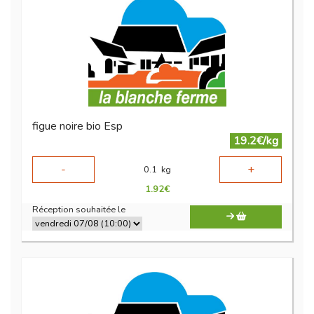
figue noire bio Esp
19.2€/kg
-
+
0.1
kg
1.92
€
Réception souhaitée le