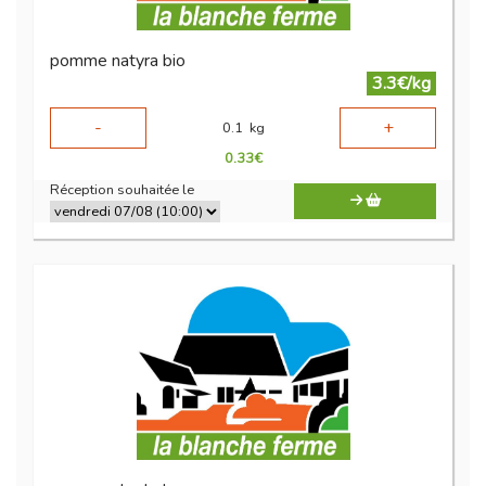
pomme natyra bio
3.3€/kg
-
+
0.1
kg
0.33
€
Réception souhaitée le