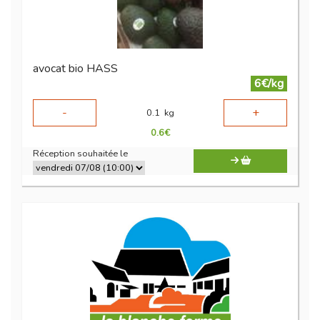
avocat bio HASS
6€/kg
-
+
0.1
kg
0.6
€
Réception souhaitée le