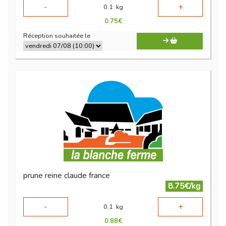
-
+
0.1
kg
0.75
€
Réception souhaitée le
prune reine claude france
8.75€/kg
-
+
0.1
kg
0.88
€