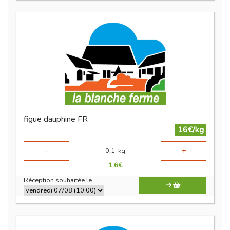
figue dauphine FR
16€/kg
-
+
0.1
kg
1.6
€
Réception souhaitée le