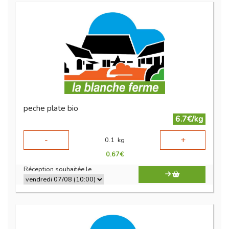
peche plate bio
6.7€/kg
-
+
0.1
kg
0.67
€
Réception souhaitée le