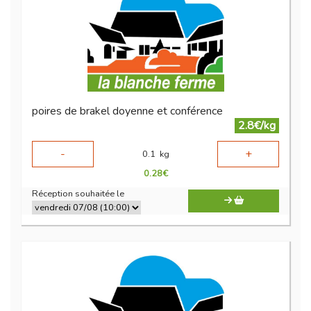
poires de brakel doyenne et conférence
2.8€/kg
-
+
0.1
kg
0.28
€
Réception souhaitée le