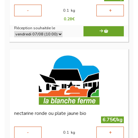
-
+
0.1
kg
0.28
€
Réception souhaitée le
nectarine ronde ou plate jaune bio
6.75€/kg
-
+
0.1
kg