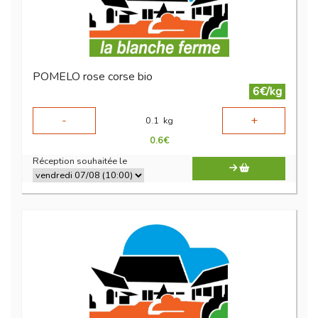
POMELO rose corse bio
6€/kg
-
+
0.1
kg
0.6
€
Réception souhaitée le