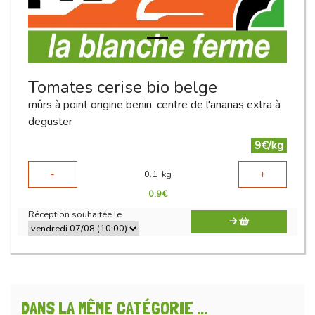
Tomates cerise bio belge
mûrs à point origine benin. centre de l'ananas extra à
deguster
9€/kg
-
+
0.1
kg
0.9
€
Réception souhaitée le
DANS LA MÊME CATÉGORIE ...