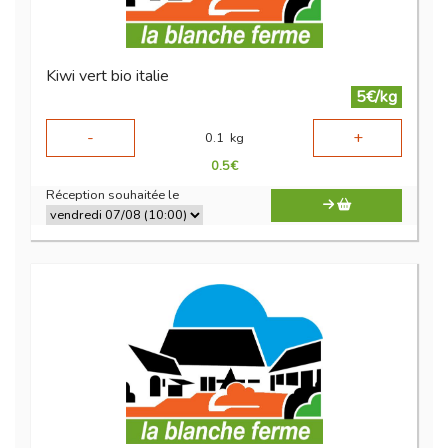
Kiwi vert bio italie
5€/kg
-
+
0.1
kg
0.5
€
Réception souhaitée le