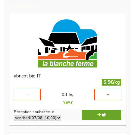
abricot bio IT
6.5€/kg
-
+
0.1
kg
0.65
€
Réception souhaitée le