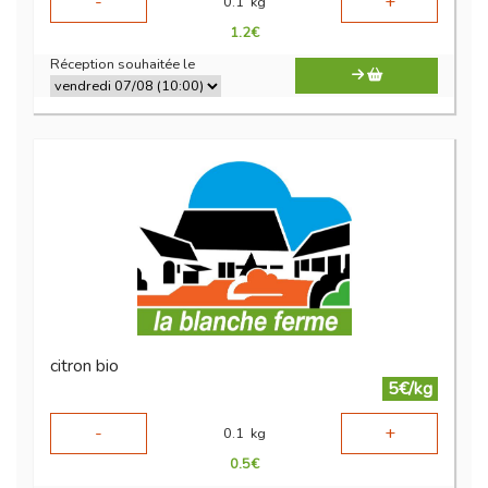
-
+
0.1
kg
1.2
€
Réception souhaitée le
citron bio
5€/kg
-
+
0.1
kg
0.5
€