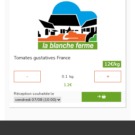
Tomates gustatives France
12€/kg
-
+
0.1
kg
1.2
€
Réception souhaitée le