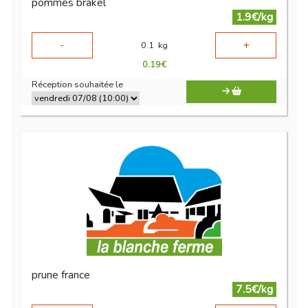
pommes brakel
1.9€/kg
-
+
0.1
kg
0.19
€
Réception souhaitée le
prune france
7.5€/kg