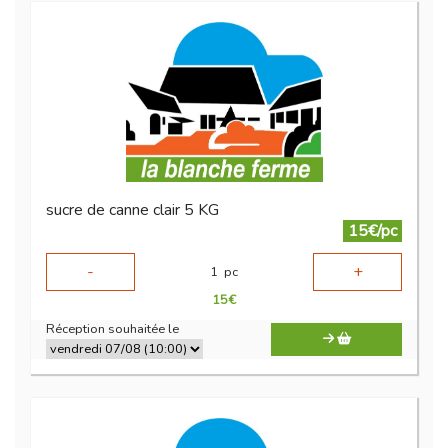
sucre de canne clair 5 KG
15€/pc
-
+
1
pc
15
€
Réception souhaitée le