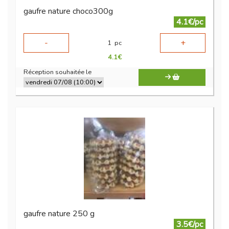
gaufre nature choco300g
4.1€/pc
-
+
1
pc
4.1
€
Réception souhaitée le
gaufre nature 250 g
3.5€/pc