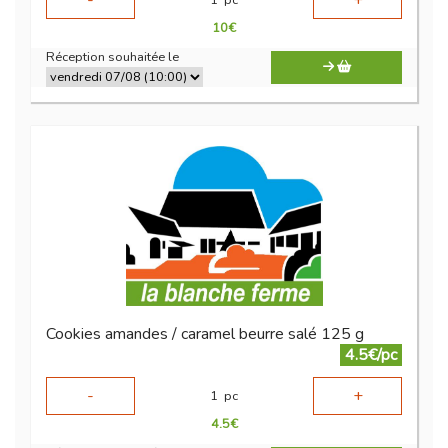
-
+
10
€
Réception souhaitée le
Cookies amandes / caramel beurre salé 125 g
4.5€/pc
-
+
1
pc
4.5
€