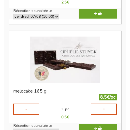
2.5
€
Réception souhaitée le
melocake 165 g
8.5€/pc
-
+
1
pc
8.5
€
Réception souhaitée le