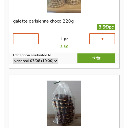
galette parisienne choco 220g
3.5€/pc
-
+
1
pc
3.5
€
Réception souhaitée le