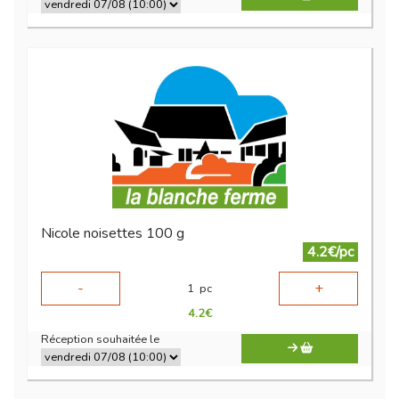
Nicole noisettes 100 g
4.2€/pc
-
+
1
pc
4.2
€
Réception souhaitée le