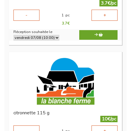
3.7€/pc
-
+
1
pc
3.7
€
Réception souhaitée le
citronnette 115 g
10€/pc
1
pc