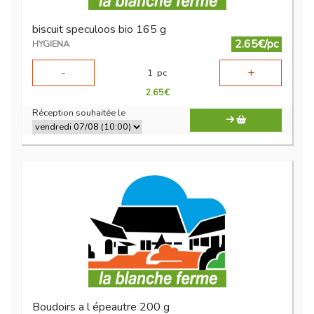
biscuit speculoos bio 165 g
2.65€/pc
HYGIENA
-
+
1
pc
2.65
€
Réception souhaitée le
Boudoirs a l épeautre 200 g