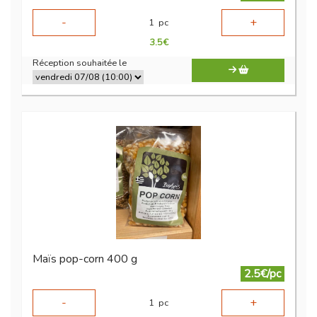
-
+
1
pc
3.5
€
Réception souhaitée le
Maïs pop-corn 400 g
2.5€/pc
-
+
1
pc