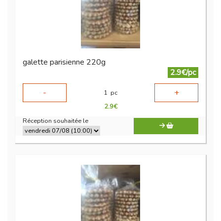
galette parisienne 220g
2.9€/pc
-
+
1
pc
2.9
€
Réception souhaitée le