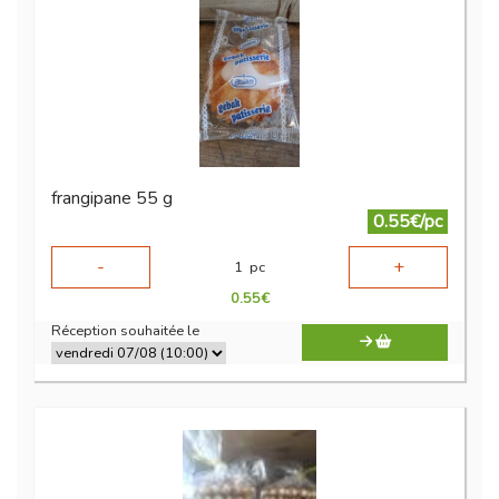
frangipane 55 g
0.55€/pc
-
+
1
pc
0.55
€
Réception souhaitée le