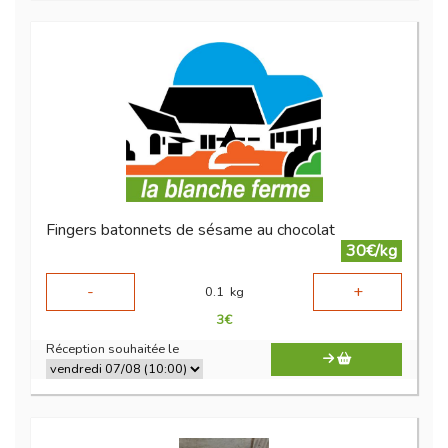
Fingers batonnets de sésame au chocolat
30€/kg
-
+
0.1
kg
3
€
Réception souhaitée le