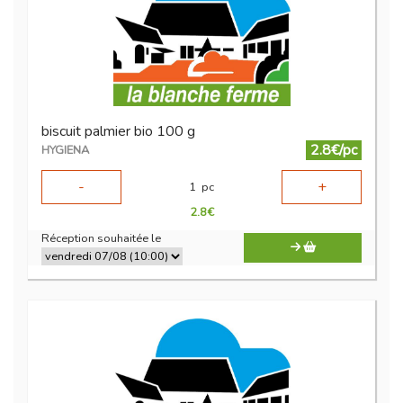
biscuit palmier bio 100 g
2.8€/pc
HYGIENA
-
+
1
pc
2.8
€
Réception souhaitée le