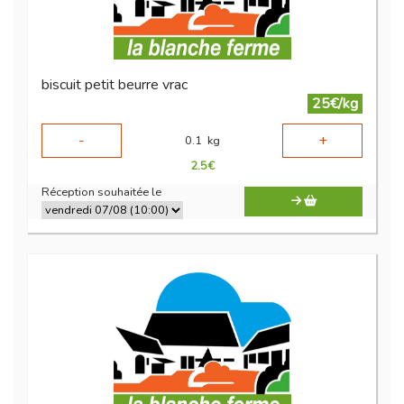
biscuit petit beurre vrac
25€/kg
-
+
0.1
kg
2.5
€
Réception souhaitée le