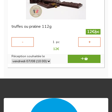
truffes ou praline 112g
12€/pc
-
+
1
pc
12
€
Réception souhaitée le