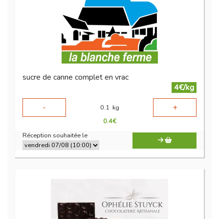
sucre de canne complet en vrac
4€/kg
-
+
0.1
kg
0.4
€
Réception souhaitée le