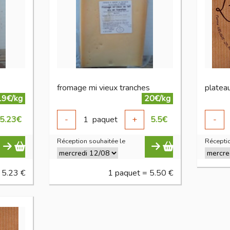
fromage mi vieux tranches
19€/kg
20€/kg
5.23
€
-
1
paquet
+
5.5
€
-
Réception souhaitée le
Réceptio
 5.23 €
1 paquet = 5.50 €