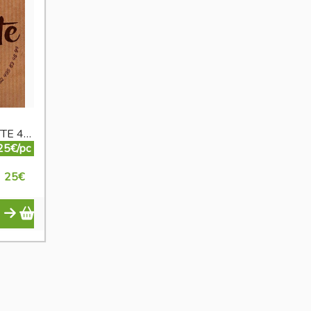
plateau fromage RACLETTE 4 personnes
25€/pc
25
€