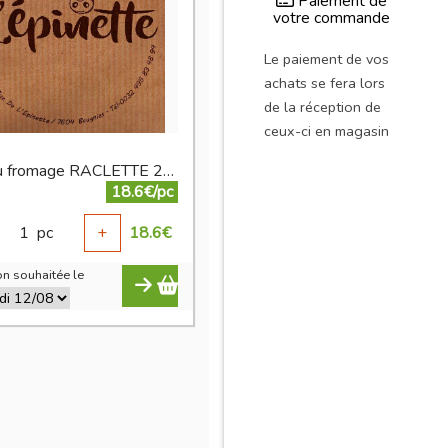
Paiement de
votre commande
Le paiement de vos
achats se fera lors
de la réception de
ceux-ci en magasin
plateau fromage RACLETTE 2 personnes
18.6€/pc
1
pc
+
18.6
€
n souhaitée le