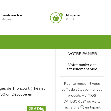
0
Lieu de réception
Mon panier
Magasin
0.00 €
VOTRE PANIER
Votre panier est
actuellement vide
Pour le remplir, il vous
ges de Thoricourt (Théa et
suffit de sélectionner vos
 250 gr! Découpe en
produits via "NOS
CATEGORIES" ou via la
recherche
en tapant
25.6€/kg