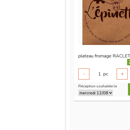
-
1
pc
+
Réception souhaitée le