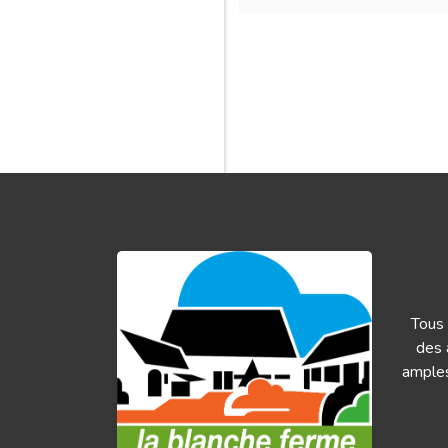
Tous 
des 
amples