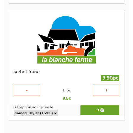
sorbet fraise
9.5€/pc
-
+
1
pc
9.5
€
Réception souhaitée le