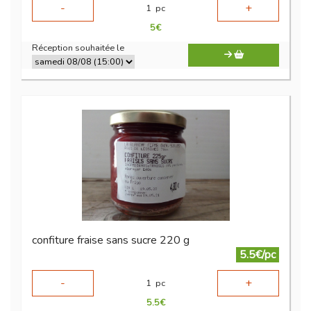
-
+
1
pc
5
€
Réception souhaitée le
confiture fraise sans sucre 220 g
5.5€/pc
-
+
1
pc
5.5
€