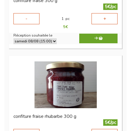
confiture fraise 300 g
5€/pc
-
+
1
pc
5
€
Réception souhaitée le
confiture fraise rhubarbe 300 g
5€/pc