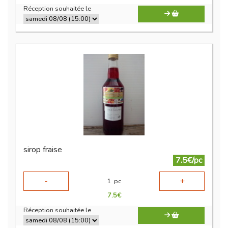
Réception souhaitée le
sirop fraise
7.5€/pc
-
+
1
pc
7.5
€
Réception souhaitée le