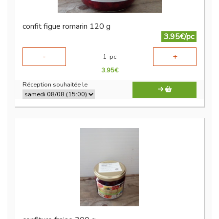
confit figue romarin 120 g
3.95€/pc
-
+
1
pc
3.95
€
Réception souhaitée le