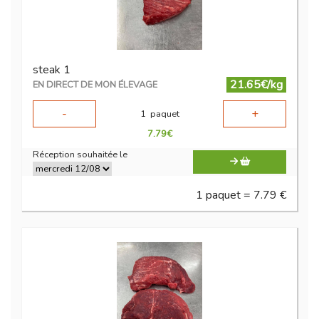
steak 1
21.65€/kg
EN DIRECT DE MON ÉLEVAGE
-
+
1
paquet
7.79
€
Réception souhaitée le
1 paquet = 7.79 €