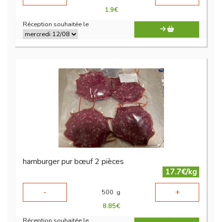
1.9
€
Réception souhaitée le
hamburger pur bœuf 2 pièces
17.7€/kg
-
+
500
g
8.85
€
Réception souhaitée le