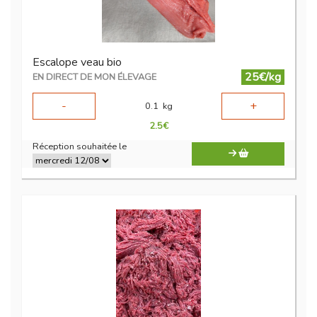
Escalope veau bio
25€/kg
EN DIRECT DE MON ÉLEVAGE
-
+
0.1
kg
2.5
€
Réception souhaitée le