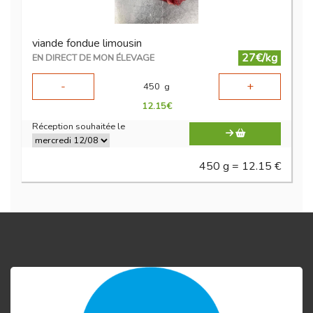
viande fondue limousin
27€/kg
EN DIRECT DE MON ÉLEVAGE
-
+
450
g
12.15
€
Réception souhaitée le
450 g = 12.15 €