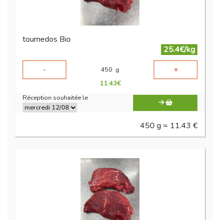
tournedos Bio
25.4€/kg
-
+
450
g
11.43
€
Réception souhaitée le
450 g = 11.43 €