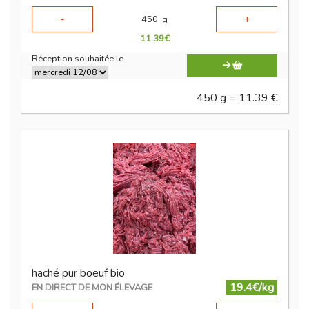
-
+
450
g
11.39
€
Réception souhaitée le
450 g = 11.39 €
haché pur boeuf bio
19.4€/kg
EN DIRECT DE MON ÉLEVAGE