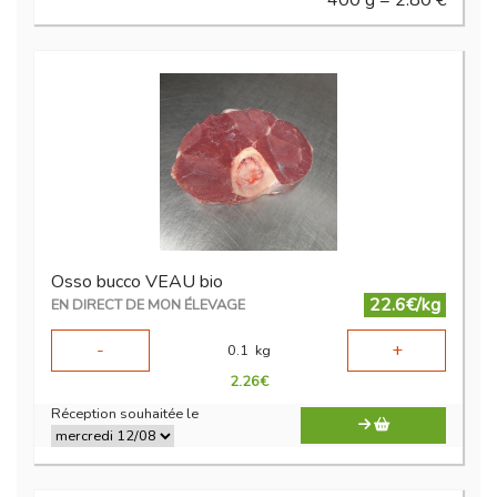
400 g = 2.80 €
Osso bucco VEAU bio
22.6€/kg
EN DIRECT DE MON ÉLEVAGE
-
+
0.1
kg
2.26
€
Réception souhaitée le