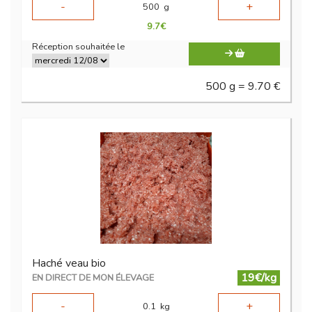
-
+
500
g
9.7
€
Réception souhaitée le
500 g = 9.70 €
Haché veau bio
19€/kg
EN DIRECT DE MON ÉLEVAGE
-
+
0.1
kg