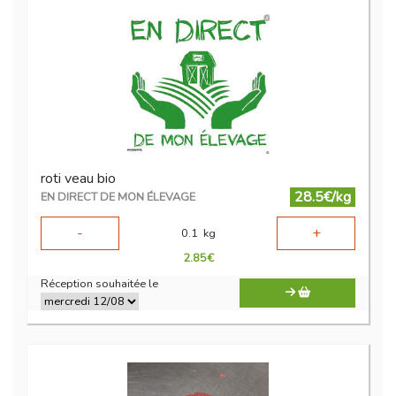
roti veau bio
28.5€/kg
EN DIRECT DE MON ÉLEVAGE
-
+
0.1
kg
2.85
€
Réception souhaitée le