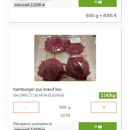
500 g = 8.85 €
hamburger pur bœuf bio
21€/kg
EN DIRECT DE MON ÉLEVAGE
-
+
500
g
10.5
€
Réception souhaitée le