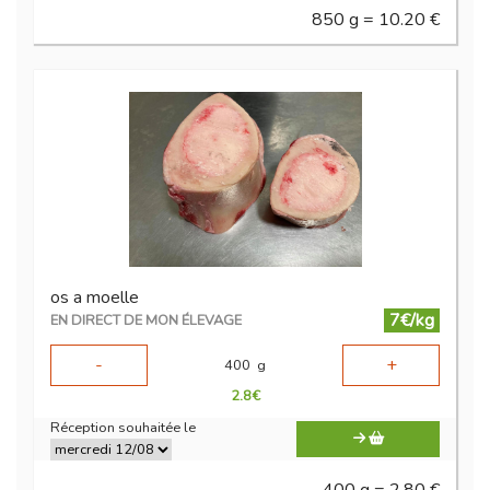
850 g = 10.20 €
os a moelle
7€/kg
EN DIRECT DE MON ÉLEVAGE
-
+
400
g
2.8
€
Réception souhaitée le