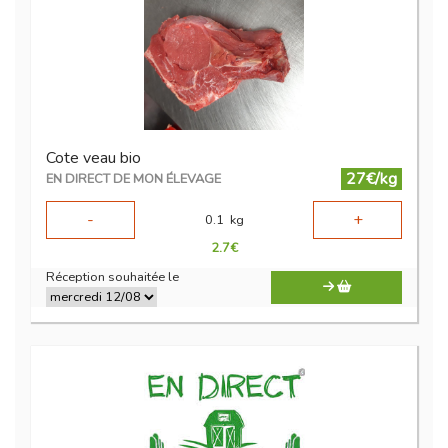
Cote veau bio
27€/kg
EN DIRECT DE MON ÉLEVAGE
-
+
0.1
kg
2.7
€
Réception souhaitée le