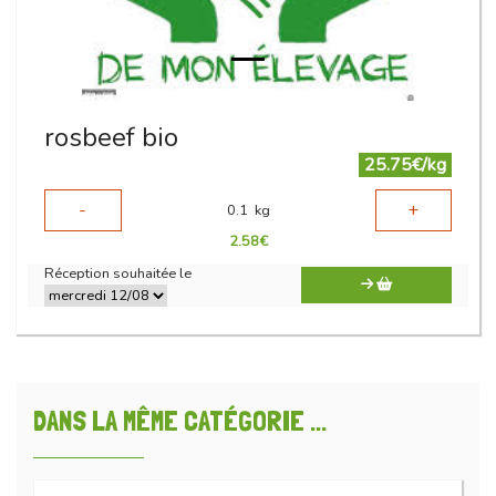
rosbeef bio
25.75€/kg
-
+
0.1
kg
2.58
€
Réception souhaitée le
DANS LA MÊME CATÉGORIE ...