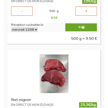
19€/kg
EN DIRECT DE MON ÉLEVAGE
-
+
500
g
9.5
€
Réception souhaitée le
500 g = 9.50 €
filet mignon
25.3€/kg
EN DIRECT DE MON ÉLEVAGE