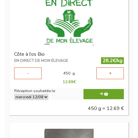
Côte à l'os Bio
28.2€/kg
EN DIRECT DE MON ÉLEVAGE
-
+
450
g
12.69
€
Réception souhaitée le
450 g = 12.69 €