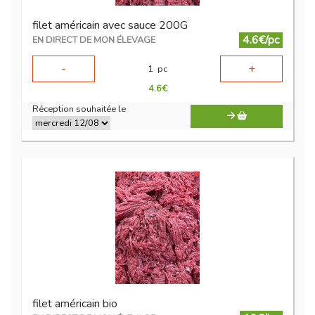
filet américain avec sauce 200G
4.6€/pc
EN DIRECT DE MON ÉLEVAGE
-
+
1
pc
4.6
€
Réception souhaitée le
filet américain bio