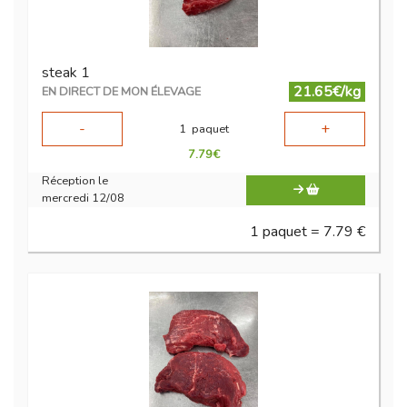
steak 1
21.65€/kg
EN DIRECT DE MON ÉLEVAGE
-
+
1
paquet
7.79
€
Réception le
mercredi 12/08
1 paquet = 7.79 €