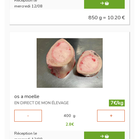
Réception le
mercredi 12/08
850 g = 10.20 €
os a moelle
7€/kg
EN DIRECT DE MON ÉLEVAGE
-
+
400
g
2.8
€
Réception le