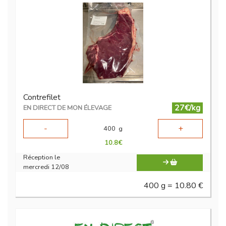
Contrefilet
27€/kg
EN DIRECT DE MON ÉLEVAGE
-
+
400
g
10.8
€
Réception le
mercredi 12/08
400 g = 10.80 €