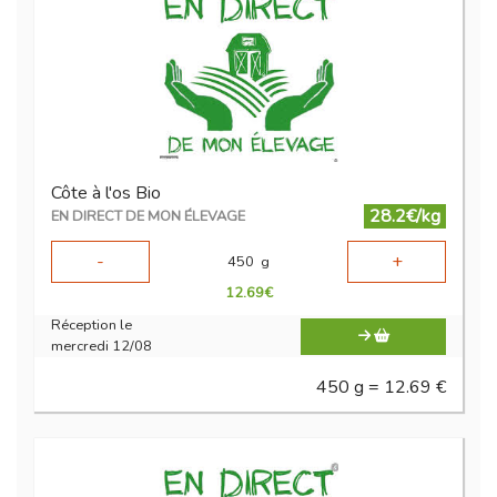
Côte à l'os Bio
28.2€/kg
EN DIRECT DE MON ÉLEVAGE
-
+
450
g
12.69
€
Réception le
mercredi 12/08
450 g = 12.69 €