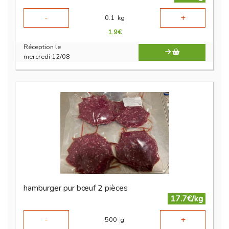
-
+
0.1
kg
1.9
€
Réception le
mercredi 12/08
hamburger pur bœuf 2 pièces
17.7€/kg
-
+
500
g