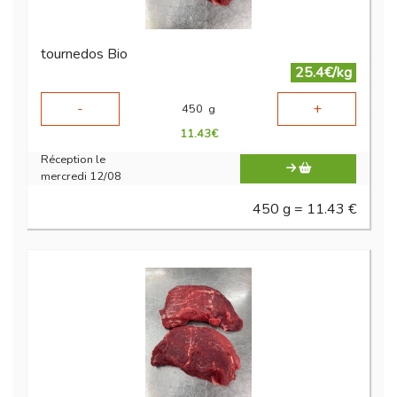
tournedos Bio
25.4€/kg
-
+
450
g
11.43
€
Réception le
mercredi 12/08
450 g = 11.43 €