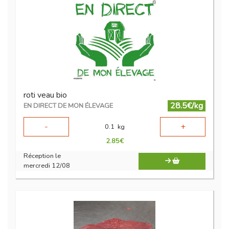
roti veau bio
28.5€/kg
EN DIRECT DE MON ÉLEVAGE
-
+
0.1
kg
2.85
€
Réception le
mercredi 12/08