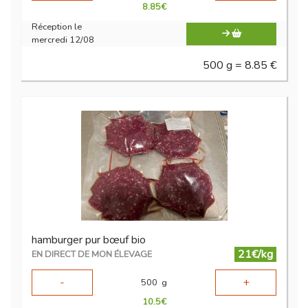
8.85
€
Réception le
mercredi 12/08
500 g = 8.85 €
hamburger pur bœuf bio
21€/kg
EN DIRECT DE MON ÉLEVAGE
-
+
500
g
10.5
€