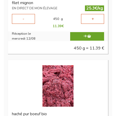
filet mignon
25.3€/kg
EN DIRECT DE MON ÉLEVAGE
-
+
450
g
11.39
€
Réception le
mercredi 12/08
450 g = 11.39 €
haché pur boeuf bio