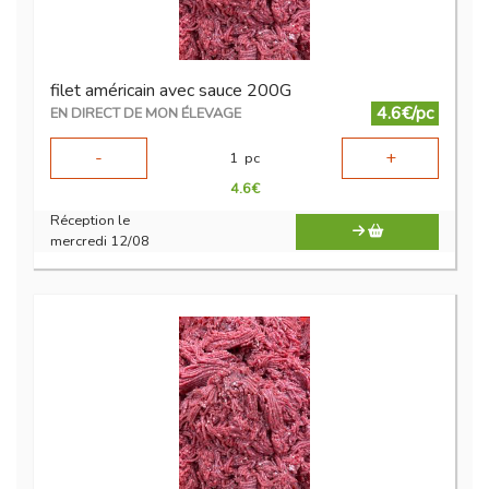
filet américain avec sauce 200G
4.6€/pc
EN DIRECT DE MON ÉLEVAGE
-
+
1
pc
4.6
€
Réception le
mercredi 12/08