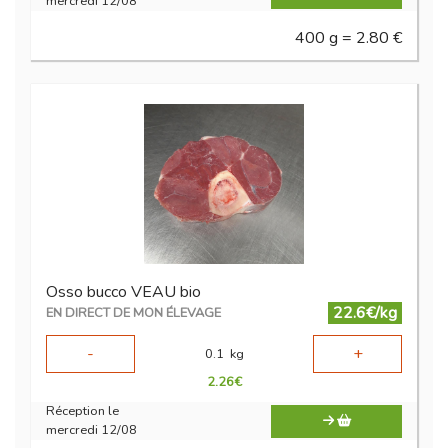
mercredi 12/08
400 g = 2.80 €
Osso bucco VEAU bio
22.6€/kg
EN DIRECT DE MON ÉLEVAGE
-
+
0.1
kg
2.26
€
Réception le
mercredi 12/08