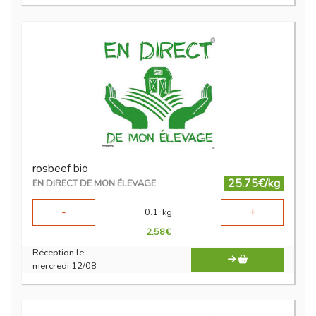
rosbeef bio
25.75€/kg
EN DIRECT DE MON ÉLEVAGE
-
+
0.1
kg
2.58
€
Réception le
mercredi 12/08