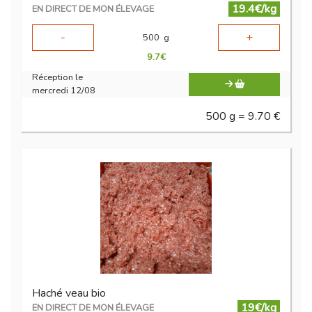
19.4€/kg
EN DIRECT DE MON ÉLEVAGE
-
+
500
g
9.7
€
Réception le
mercredi 12/08
500 g = 9.70 €
Haché veau bio
19€/kg
EN DIRECT DE MON ÉLEVAGE