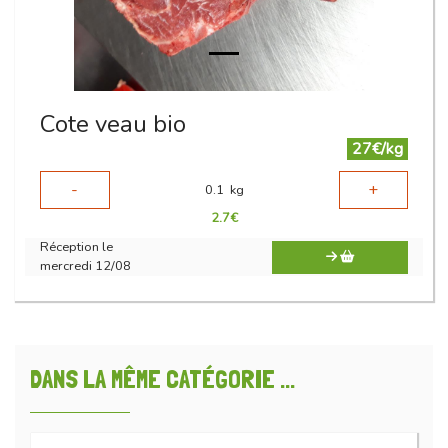
Cote veau bio
27€/kg
-
+
0.1
kg
2.7
€
Réception le
mercredi 12/08
DANS LA MÊME CATÉGORIE ...