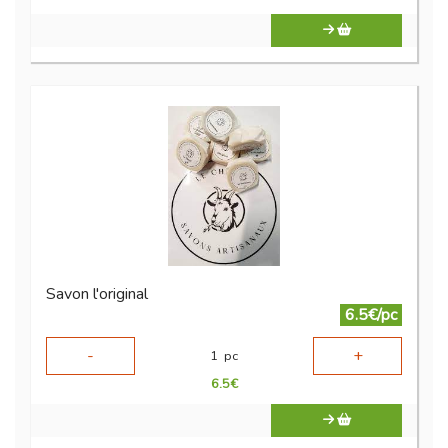
Savon l'original
6.5€/pc
-
+
1
pc
6.5
€