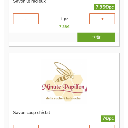
Savon le radieux
7.35€/pc
-
+
1
pc
7.35
€
Savon coup d'éclat
7€/pc