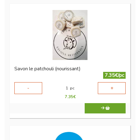
Savon le patchouli (nourissant)
7.35€/pc
-
+
1
pc
7.35
€