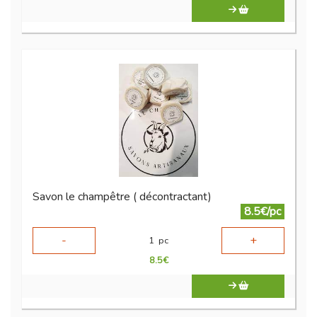
Savon le champêtre ( décontractant)
8.5€/pc
-
+
1
pc
8.5
€