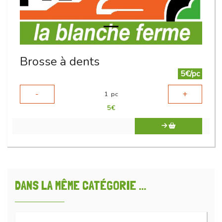
Brosse à dents
5€/pc
-
+
1
pc
5
€
DANS LA MÊME CATÉGORIE ...