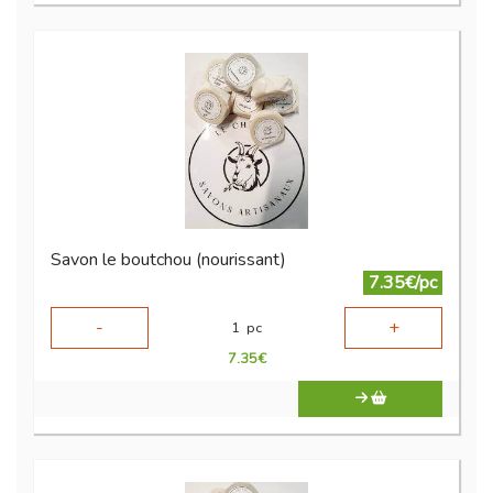
Savon le boutchou (nourissant)
7.35€/pc
-
+
1
pc
7.35
€