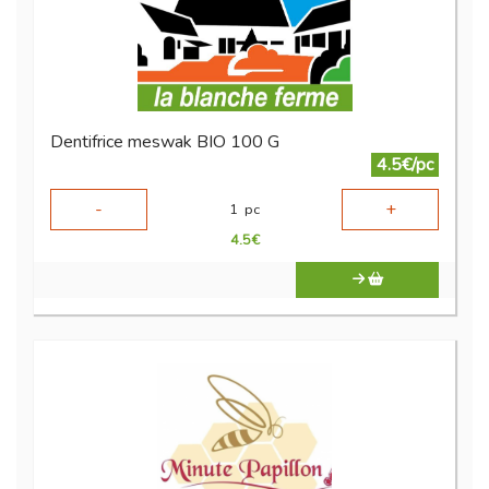
Dentifrice meswak BIO 100 G
4.5€/pc
-
+
1
pc
4.5
€