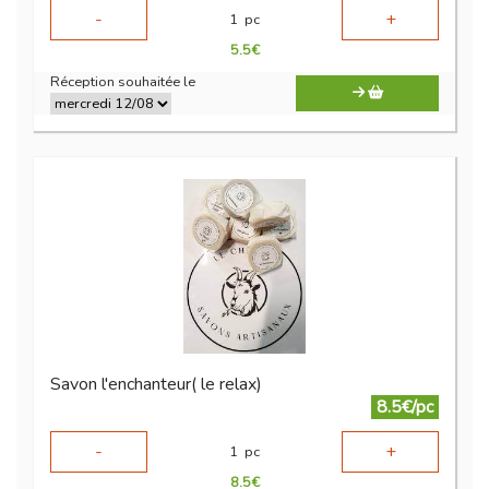
-
+
1
pc
5.5
€
Réception souhaitée le
Savon l'enchanteur( le relax)
8.5€/pc
-
+
1
pc
8.5
€