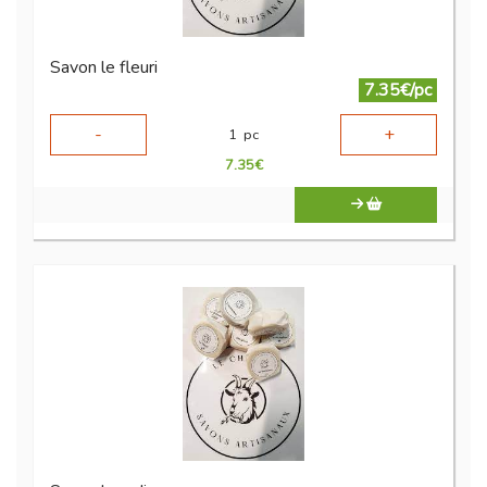
Savon le fleuri
7.35€/pc
-
+
1
pc
7.35
€