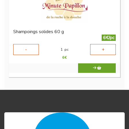
Shampoings solides 60 g
6€/pc
-
+
1
pc
6
€