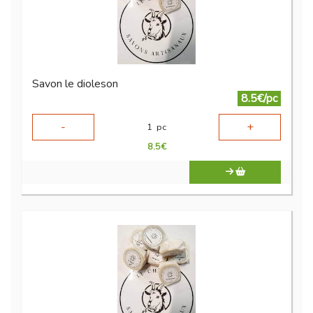
Savon le dioleson
8.5€/pc
-
+
1
pc
8.5
€