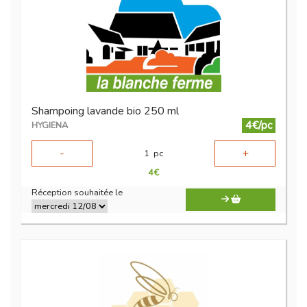
Shampoing lavande bio 250 ml
4€/pc
HYGIENA
-
+
1
pc
4
€
Réception souhaitée le