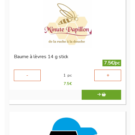
Baume à lèvres 14 g stick
7.5€/pc
-
+
1
pc
7.5
€