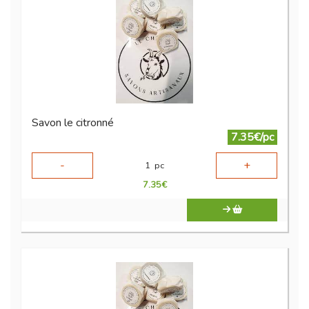
Savon le citronné
7.35€/pc
-
+
1
pc
7.35
€