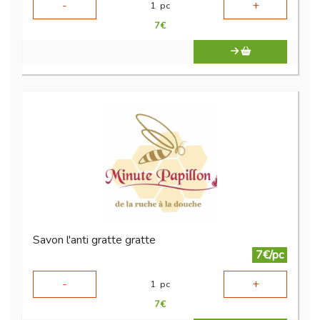
-
+
1
pc
7
€
Savon l'anti gratte gratte
7€/pc
-
+
1
pc
7
€