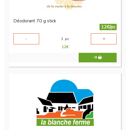
Déodorant 70 g stick
12€/pc
-
+
1
pc
12
€