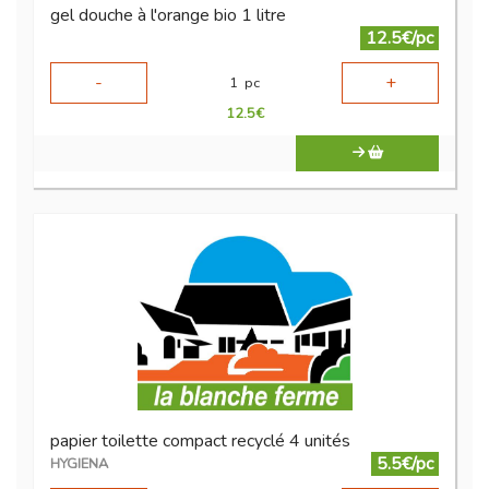
gel douche à l'orange bio 1 litre
12.5€/pc
-
+
1
pc
12.5
€
papier toilette compact recyclé 4 unités
5.5€/pc
HYGIENA