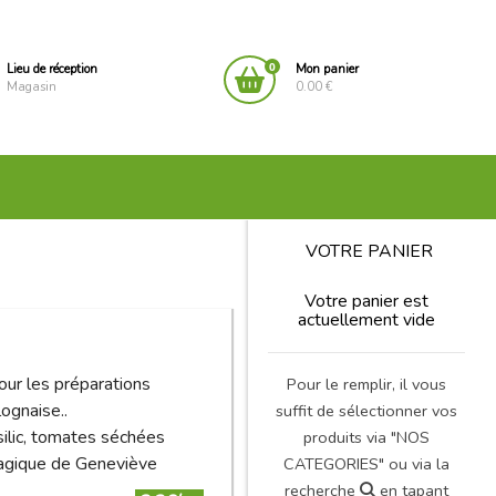
0
Lieu de réception
Mon panier
Magasin
0.00 €
VOTRE PANIER
Votre panier est
actuellement vide
ur les préparations
Pour le remplir, il vous
lognaise..
suffit de sélectionner vos
basilic, tomates séchées
produits via "NOS
 magique de Geneviève
CATEGORIES" ou via la
recherche
en tapant