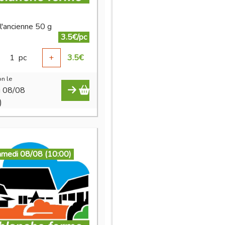
 l'ancienne 50 g
3.5€/pc
1
pc
+
3.5
€
n le
i 08/08
)
amedi 08/08 (10:00)