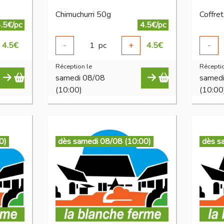
Chimuchurri 50g
Coffre
.5€/pc
4.5€/pc
4.5
€
-
1
pc
+
4.5
€
-
Réception le
Réceptio
samedi 08/08
samed
(10:00)
(10:00
0)
dès samedi 08/08 (10:00)
dès s