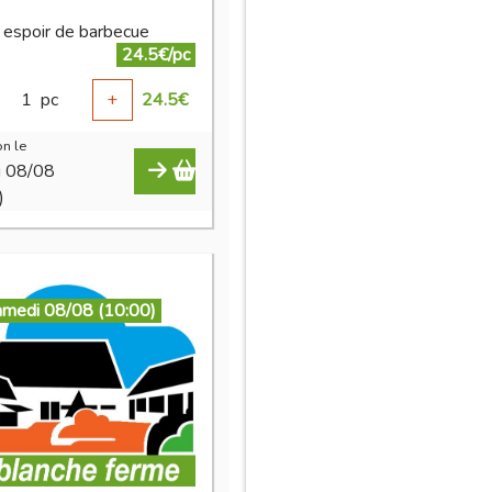
t espoir de barbecue
24.5€/pc
1
pc
+
24.5
€
n le
i 08/08
)
amedi 08/08 (10:00)