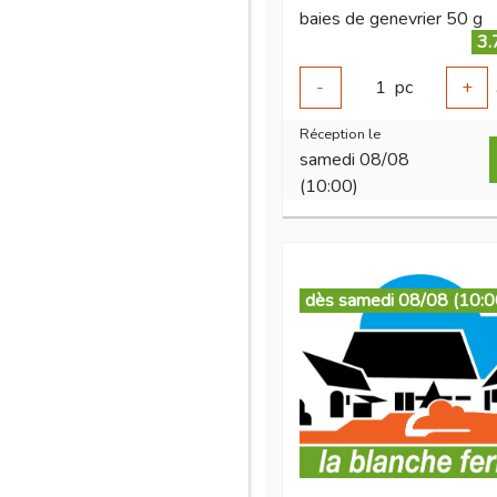
baies de genevrier 50 g
3.
-
1
pc
+
Réception le
samedi 08/08
(10:00)
dès samedi 08/08 (10:0