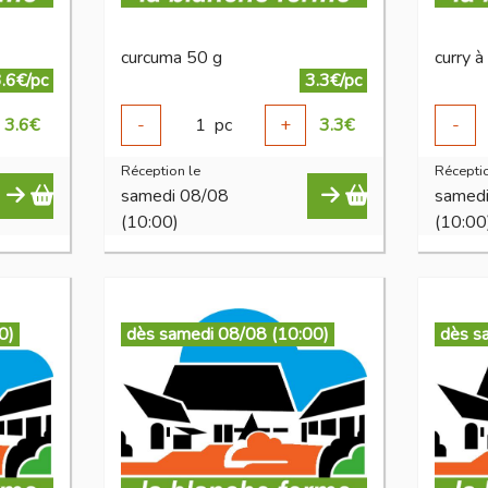
curcuma 50 g
curry à
.6€/pc
3.3€/pc
3.6
€
-
1
pc
+
3.3
€
-
Réception le
Réceptio
samedi 08/08
samed
(10:00)
(10:00
0)
dès samedi 08/08 (10:00)
dès s