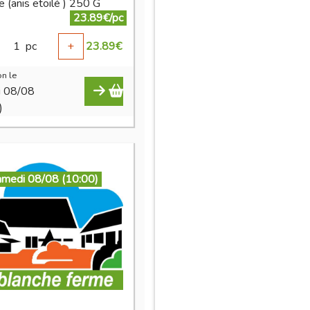
 (anis etoilé ) 250 G
23.89€/pc
1
pc
+
23.89
€
n le
i 08/08
)
amedi 08/08 (10:00)