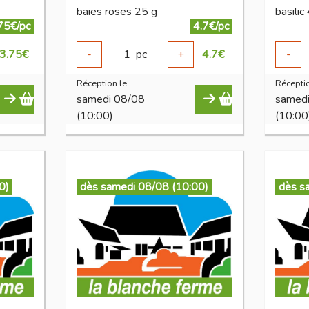
baies roses 25 g
basilic
75€/pc
4.7€/pc
3.75
€
-
1
pc
+
4.7
€
-
Réception le
Réceptio
samedi 08/08
samed
(10:00)
(10:00
0)
dès samedi 08/08 (10:00)
dès s