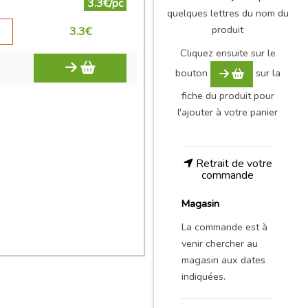
3.3€/pc
quelques lettres du nom du
produit
3.3
€
Cliquez ensuite sur le
bouton
sur la
fiche du produit pour
l'ajouter à votre panier
Retrait de votre
commande
Magasin
La commande est à
venir chercher au
magasin aux dates
indiquées.