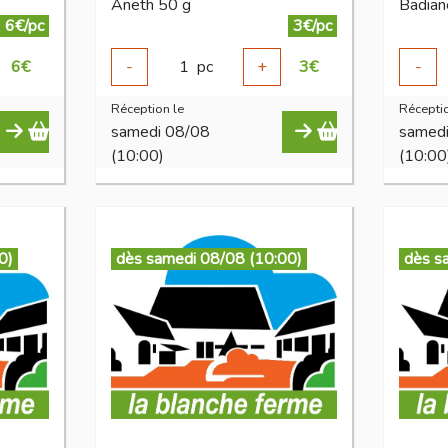
Aneth 50 g
Badiane
6€/pc
3€/pc
6
€
-
1
pc
+
3
€
-
Réception le
Réceptio
samedi 08/08
samed
(10:00)
(10:00
0)
dès samedi 08/08 (10:00)
dès s