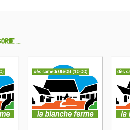
RIE ...
0)
dès samedi 08/08 (10:00)
dès s