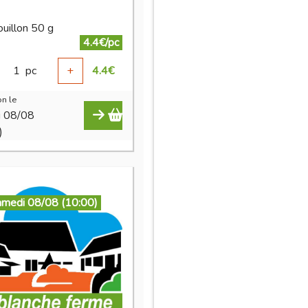
ouillon 50 g
4.4€/pc
1
pc
+
4.4
€
n le
i 08/08
)
amedi 08/08 (10:00)