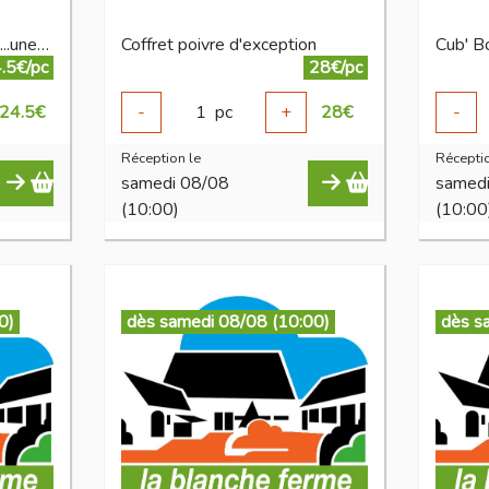
Coffret il était des épices ...une fois
Coffret poivre d'exception
Cub' B
.5€/pc
28€/pc
24.5
€
-
1
pc
+
28
€
-
Réception le
Réceptio
samedi 08/08
samed
(10:00)
(10:00
0)
dès samedi 08/08 (10:00)
dès s