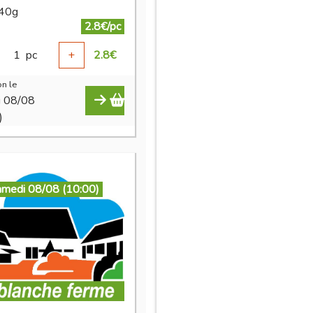
 40g
2.8€/pc
1
pc
+
2.8
€
n le
i 08/08
)
amedi 08/08 (10:00)