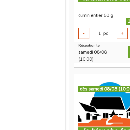
cumin entier 50 g
3
-
1
pc
+
Réception le
samedi 08/08
(10:00)
dès samedi 08/08 (10:0