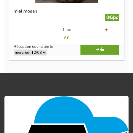
miel mosan
8€/pc
-
+
1
pc
8
€
Réception souhaitée le