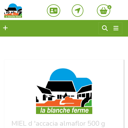
0
MIEL d 'accacia almaflor 500 g