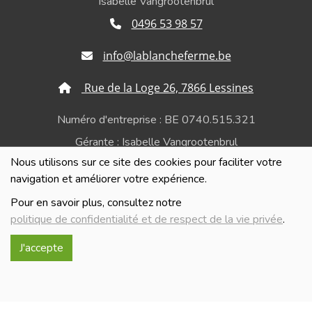
Isabelle Vangrootenbrul
0496 53 98 57
info@lablancheferme.be
Rue de la Loge 26, 7866 Lessines
Numéro d'entreprise : BE 0740.515.321
Gérante : Isabelle Vangrootenbrul
Nous utilisons sur ce site des cookies pour faciliter votre
Politique de confidentialité et de respect de la vie
navigation et améliorer votre expérience.
privée
Pour en savoir plus, consultez notre
politique de confidentialité et de respect de la vie privée
.
J'accepte
Réalisé avec
par
MonSiteAMoi