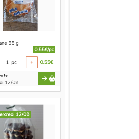
pane 55 g
0.55€/pc
1
pc
+
0.55
€
n le
di 12/08
ercredi 12/08