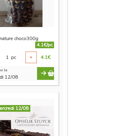
 nature choco300g
4.1€/pc
1
pc
+
4.1
€
n le
di 12/08
ercredi 12/08