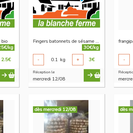
 bio
Fingers batonnets de sésame au chocolat
frangi
25€/kg
30€/kg
2.5
€
-
0.1
kg
+
3
€
-
Réception le
Réceptio
mercredi 12/08
mercre
dès mercredi 12/08
dès m