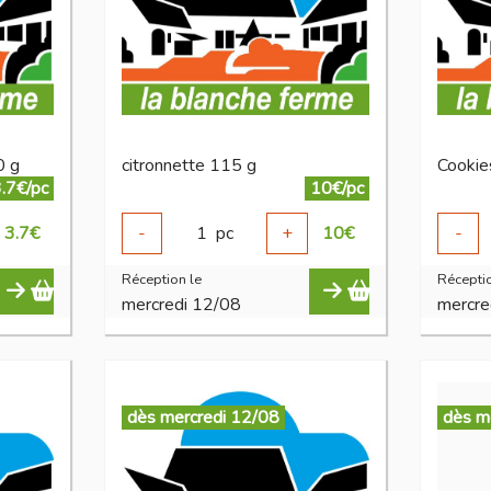
0 g
citronnette 115 g
.7€/pc
10€/pc
3.7
€
-
1
pc
+
10
€
-
Réception le
Réceptio
mercredi 12/08
mercre
dès mercredi 12/08
dès m