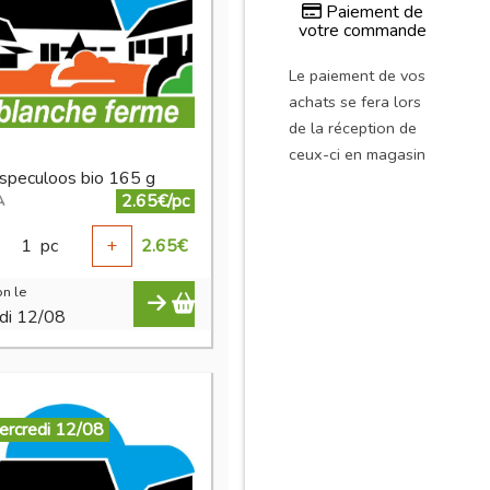
Paiement de
votre commande
Le paiement de vos
achats se fera lors
de la réception de
ceux-ci en magasin
t speculoos bio 165 g
2.65€/pc
A
1
pc
+
2.65
€
n le
di 12/08
ercredi 12/08