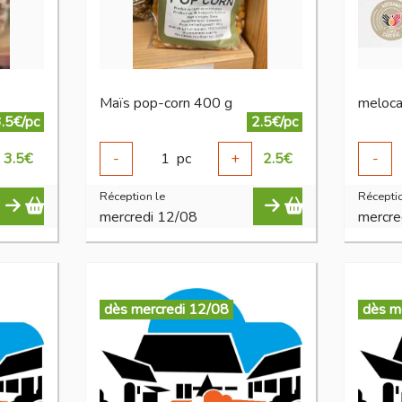
Maïs pop-corn 400 g
meloc
.5€/pc
2.5€/pc
3.5
€
-
1
pc
+
2.5
€
-
Réception le
Réceptio
mercredi 12/08
mercre
dès mercredi 12/08
dès m