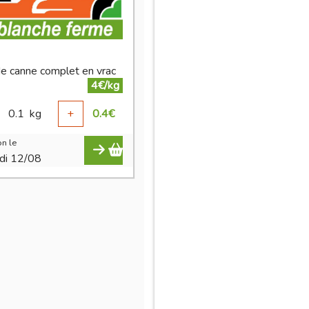
de canne complet en vrac
4€/kg
0.1
kg
+
0.4
€
n le
di 12/08