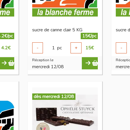
sucre de canne clair 5 KG
sucre 
.2€/pc
15€/pc
4.2
€
-
1
pc
+
15
€
-
Réception le
Réceptio
mercredi 12/08
mercre
dès mercredi 12/08