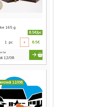
ake 165 g
8.5€/pc
1
pc
+
8.5
€
n le
di 12/08
ercredi 12/08