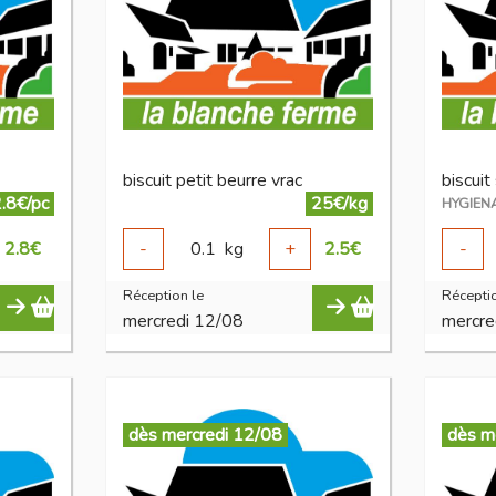
biscuit petit beurre vrac
biscui
.8€/pc
25€/kg
HYGIEN
2.8
€
-
0.1
kg
+
2.5
€
-
Réception le
Réceptio
mercredi 12/08
mercre
dès mercredi 12/08
dès m