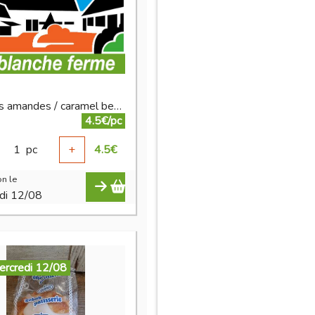
Cookies amandes / caramel beurre salé 125 g
4.5€/pc
1
pc
+
4.5
€
n le
di 12/08
ercredi 12/08