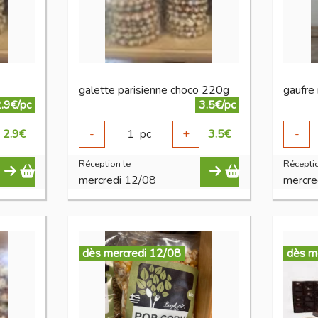
galette parisienne choco 220g
gaufre
.9€/pc
3.5€/pc
2.9
€
-
1
pc
+
3.5
€
-
Réception le
Réceptio
mercredi 12/08
mercre
dès mercredi 12/08
dès m