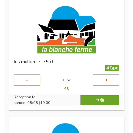
Jus multifruits 75 cl
4€/pc
-
+
1
pc
4
€
Réception le
samedi 08/08 (10:00)