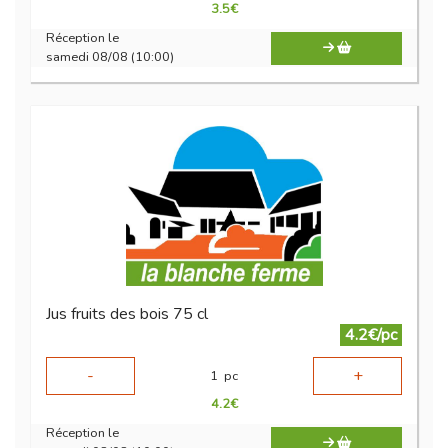
3.5
€
Réception le
samedi 08/08 (10:00)
Jus fruits des bois 75 cl
4.2€/pc
-
+
1
pc
4.2
€
Réception le