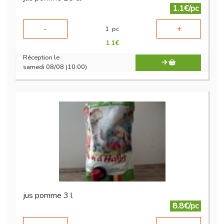
1.1€/pc
-
+
1
pc
1.1
€
Réception le
samedi 08/08 (10:00)
jus pomme 3 l
8.8€/pc