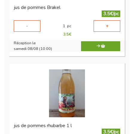
jus de pommes Brakel
3.5€/pc
-
+
1
pc
3.5
€
Réception le
samedi 08/08 (10:00)
jus de pommes rhubarbe 1 l
3.5€/pc