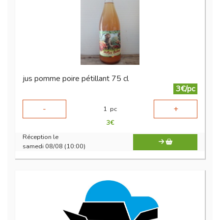
jus pomme poire pétillant 75 cl
3€/pc
-
+
1
pc
3
€
Réception le
samedi 08/08 (10:00)