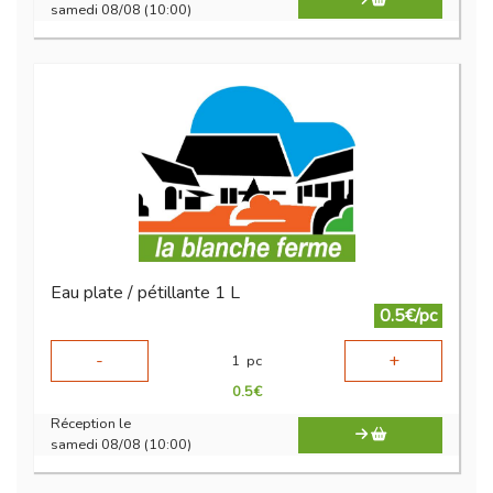
samedi 08/08 (10:00)
Eau plate / pétillante 1 L
0.5€/pc
-
+
1
pc
0.5
€
Réception le
samedi 08/08 (10:00)