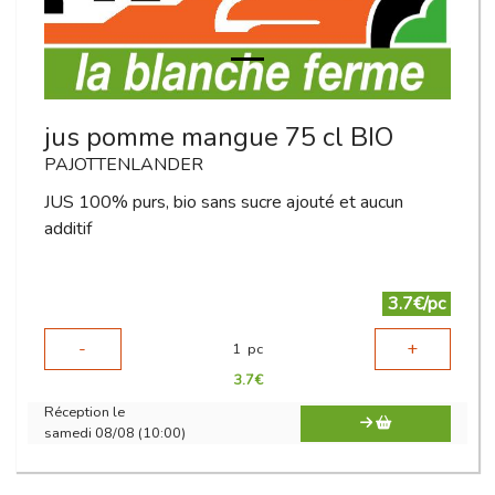
jus pomme mangue 75 cl BIO
PAJOTTENLANDER
JUS 100% purs, bio sans sucre ajouté et aucun
additif
3.7€/pc
-
+
1
pc
3.7
€
Réception le
samedi 08/08 (10:00)