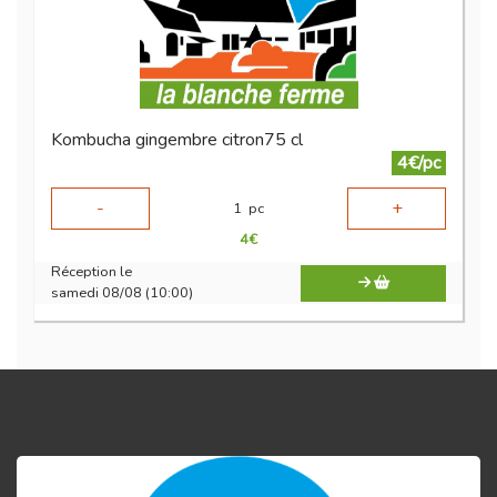
Kombucha gingembre citron75 cl
4€/pc
-
+
1
pc
4
€
Réception le
samedi 08/08 (10:00)