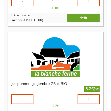
-
+
1
pc
8.8
€
Réception le
samedi 08/08 (10:00)
jus pomme gingembre 75 cl BIO
3.7€/pc
-
+
1
pc
3.7
€