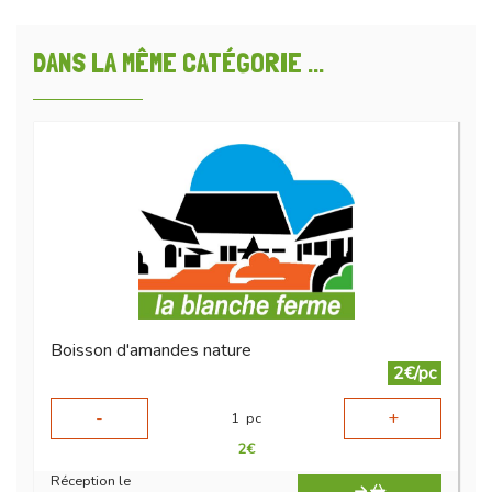
DANS LA MÊME CATÉGORIE ...
Boisson d'amandes nature
2€/pc
-
+
1
pc
2
€
Réception le