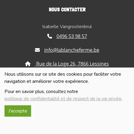
NOUS CONTACTER
Isabelle Vangrootenbrul
0496 53 98 57
info@lablancheferme.be
Rue de la Loge 26, 7866 Lessines
Nous utilisons sur ce site des cookies pour faciliter votre
Numéro d'entreprise : BE 0740.515.321
navigation et améliorer votre expérience.
Gérante : Isabelle Vangrootenbrul
Pour en savoir plus, consultez notre
politique de confidentialité et de respect de la vie privée
.
Politique de confidentialité et de respect de la vie
privée
J'accepte