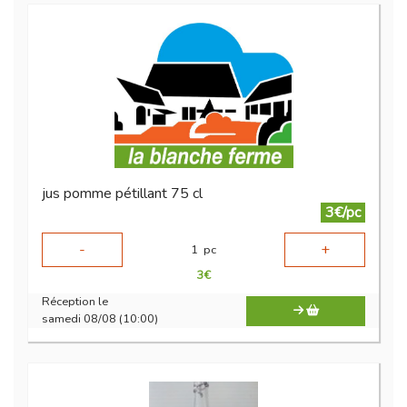
jus pomme pétillant 75 cl
3€/pc
-
+
1
pc
3
€
Réception le
samedi 08/08 (10:00)