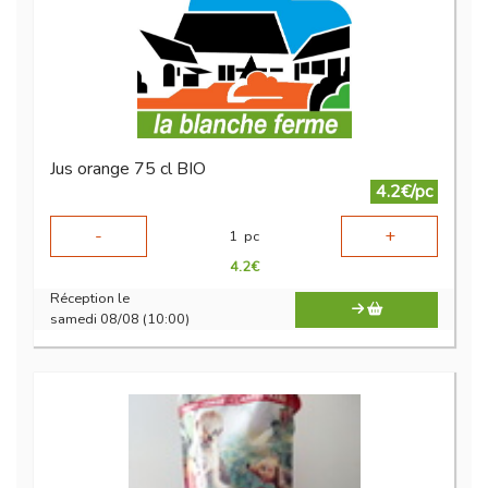
Jus orange 75 cl BIO
4.2€/pc
-
+
1
pc
4.2
€
Réception le
samedi 08/08 (10:00)