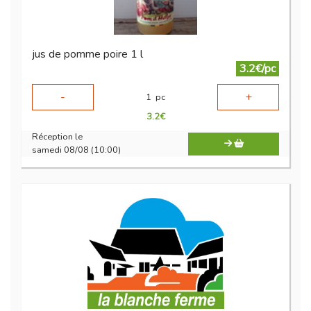
jus de pomme poire 1 l
3.2€/pc
-
+
1
pc
3.2
€
Réception le
samedi 08/08 (10:00)