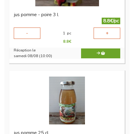
jus pomme - poire 3 l
8.8€/pc
-
+
1
pc
8.8
€
Réception le
samedi 08/08 (10:00)
jus pomme 25 cl