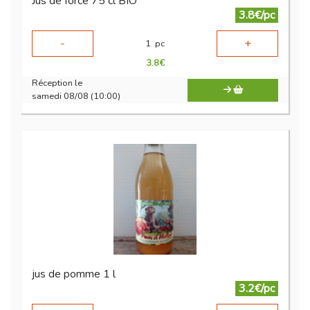
Jus de force 75 cl BIO
3.8€/pc
-
+
1
pc
3.8
€
Réception le
samedi 08/08 (10:00)
jus de pomme 1 l
3.2€/pc