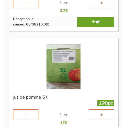
-
+
1
pc
3.2
€
Réception le
samedi 08/08 (10:00)
jus de pomme 5 l
16€/pc
-
+
1
pc
16
€