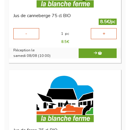
Jus de canneberge 75 cl BIO
8.5€/pc
-
+
1
pc
8.5
€
Réception le
samedi 08/08 (10:00)