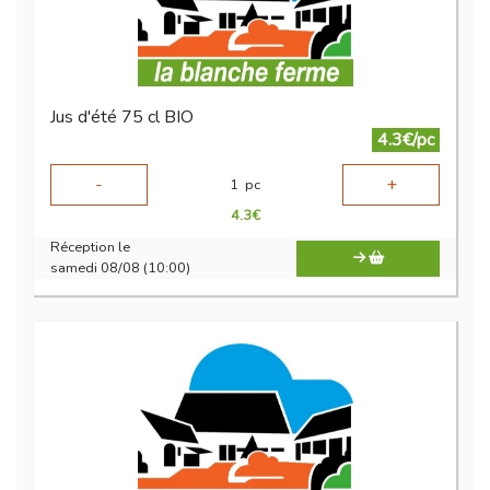
Jus d'été 75 cl BIO
4.3€/pc
-
+
1
pc
4.3
€
Réception le
samedi 08/08 (10:00)