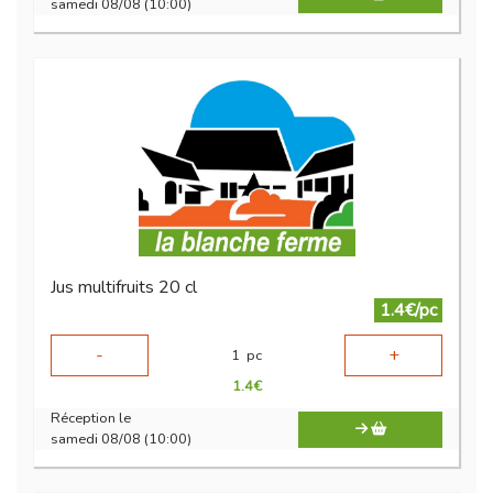
samedi 08/08 (10:00)
Jus multifruits 20 cl
1.4€/pc
-
+
1
pc
1.4
€
Réception le
samedi 08/08 (10:00)