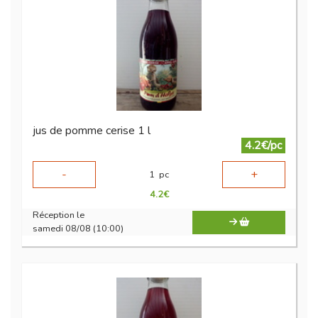
jus de pomme cerise 1 l
4.2€/pc
-
+
1
pc
4.2
€
Réception le
samedi 08/08 (10:00)