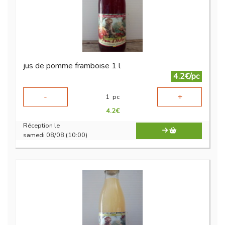
jus de pomme framboise 1 l
4.2€/pc
-
+
1
pc
4.2
€
Réception le
samedi 08/08 (10:00)