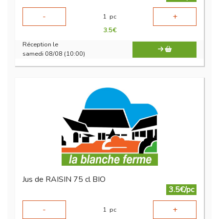
-
+
1
pc
3.5
€
Réception le
samedi 08/08 (10:00)
Jus de RAISIN 75 cl BIO
3.5€/pc
-
+
1
pc