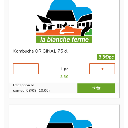
Kombucha ORIGINAL 75 cl
3.3€/pc
-
+
1
pc
3.3
€
Réception le
samedi 08/08 (10:00)