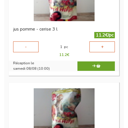
jus pomme - cerise 3 l
11.2€/pc
-
+
1
pc
11.2
€
Réception le
samedi 08/08 (10:00)