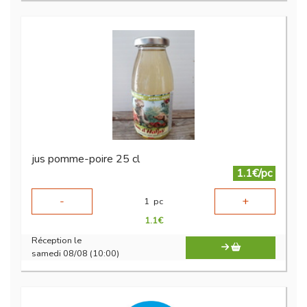
jus pomme-poire 25 cl
1.1€/pc
-
+
1
pc
1.1
€
Réception le
samedi 08/08 (10:00)