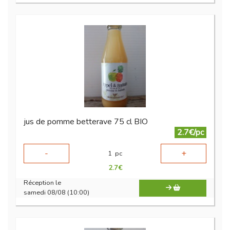
jus de pomme betterave 75 cl BIO
2.7€/pc
-
+
1
pc
2.7
€
Réception le
samedi 08/08 (10:00)