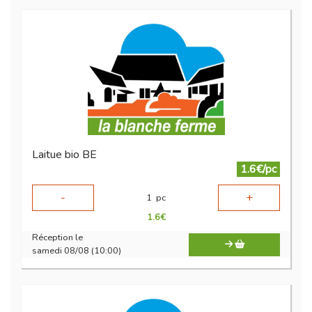
Laitue bio BE
1.6€/pc
-
+
1
pc
1.6
€
Réception le
samedi 08/08 (10:00)