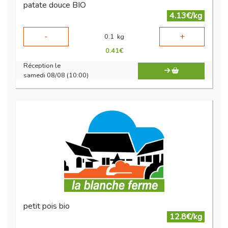
patate douce BIO
4.13€/kg
-
+
0.1
kg
0.41
€
Réception le
samedi 08/08 (10:00)
petit pois bio
12.8€/kg