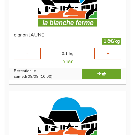
oignon JAUNE
1.8€/kg
-
+
0.1
kg
0.18
€
Réception le
samedi 08/08 (10:00)