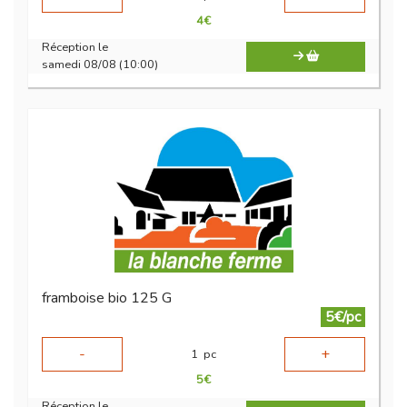
4
€
Réception le
samedi 08/08 (10:00)
framboise bio 125 G
5€/pc
-
+
1
pc
5
€
Réception le