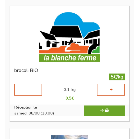
brocoli BIO
5€/kg
-
+
0.1
kg
0.5
€
Réception le
samedi 08/08 (10:00)