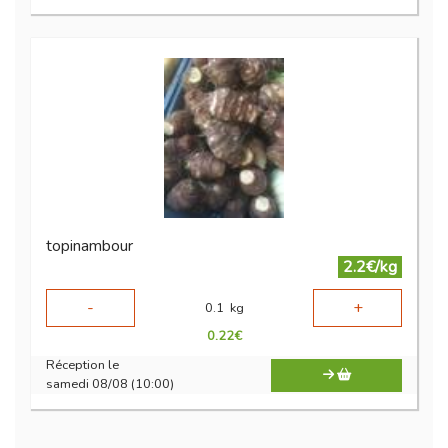
topinambour
2.2€/kg
-
+
0.1
kg
0.22
€
Réception le
samedi 08/08 (10:00)