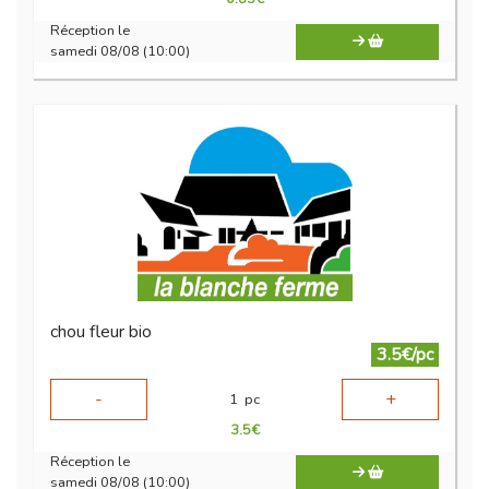
Réception le
samedi 08/08 (10:00)
chou fleur bio
3.5€/pc
-
+
1
pc
3.5
€
Réception le
samedi 08/08 (10:00)