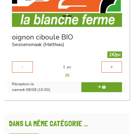
oignon ciboule BIO
Seizoensmaak (Matthias)
2€/pc
-
+
1
pc
2
€
Réception le
samedi 08/08 (10:00)
DANS LA MÊME CATÉGORIE ...