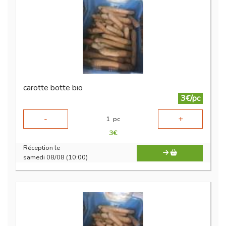
carotte botte bio
3€/pc
-
+
1
pc
3
€
Réception le
samedi 08/08 (10:00)