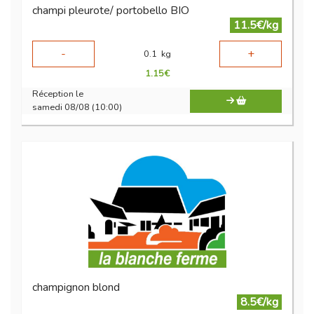
champi pleurote/ portobello BIO
11.5€/kg
-
+
0.1
kg
1.15
€
Réception le
samedi 08/08 (10:00)
champignon blond
8.5€/kg