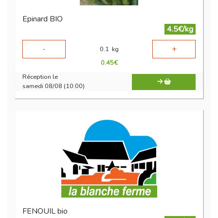
Epinard BIO
4.5€/kg
-
+
0.1
kg
0.45
€
Réception le
samedi 08/08 (10:00)
FENOUIL bio