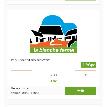
chou pointu bio bievene
1.9€/pc
-
+
1
pc
1.9
€
Réception le
samedi 08/08 (10:00)