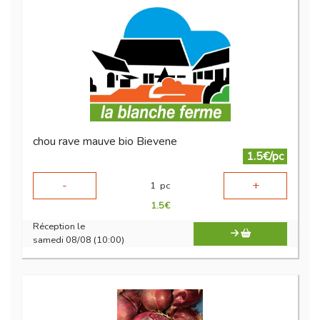
chou rave mauve bio Bievene
1.5€/pc
-
+
1
pc
1.5
€
Réception le
samedi 08/08 (10:00)