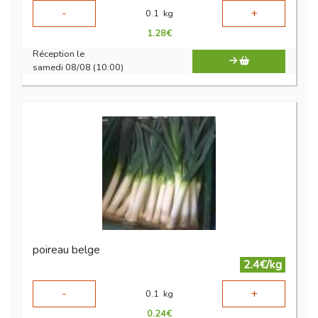
-
+
0.1
kg
1.28
€
Réception le
samedi 08/08 (10:00)
poireau belge
2.4€/kg
-
+
0.1
kg
0.24
€