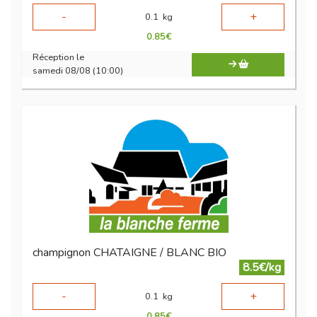
-
+
0.1
kg
0.85
€
Réception le
samedi 08/08 (10:00)
champignon CHATAIGNE / BLANC BIO
8.5€/kg
-
+
0.1
kg
0.85
€