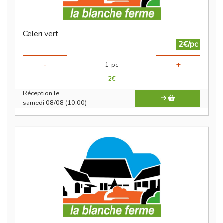
Celeri vert
2€/pc
-
+
1
pc
2
€
Réception le
samedi 08/08 (10:00)