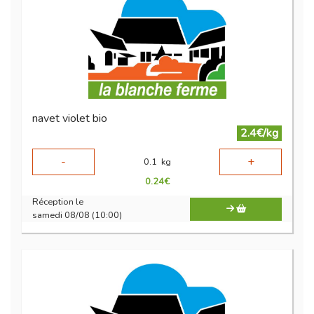
navet violet bio
2.4€/kg
-
+
0.1
kg
0.24
€
Réception le
samedi 08/08 (10:00)