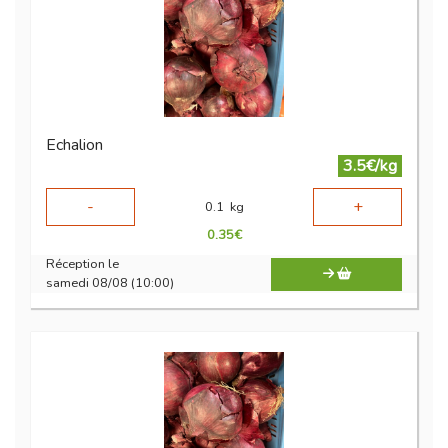
Echalion
3.5€/kg
-
+
0.1
kg
0.35
€
Réception le
samedi 08/08 (10:00)