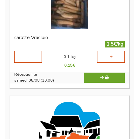
carotte Vrac bio
1.5€/kg
-
+
0.1
kg
0.15
€
Réception le
samedi 08/08 (10:00)