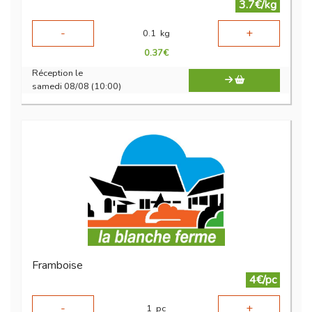
3.7€/kg
-
+
0.1
kg
0.37
€
Réception le
samedi 08/08 (10:00)
Framboise
4€/pc
-
+
1
pc