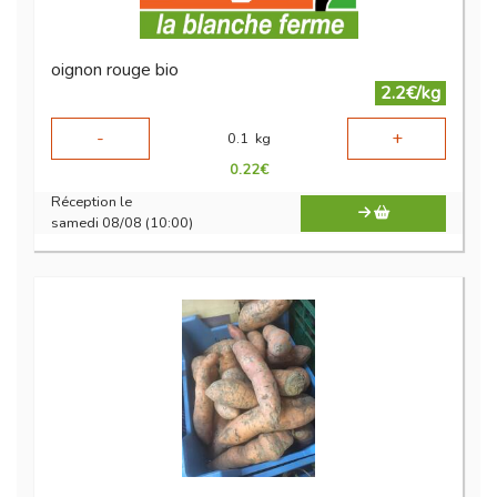
oignon rouge bio
2.2€/kg
-
+
0.1
kg
0.22
€
Réception le
samedi 08/08 (10:00)