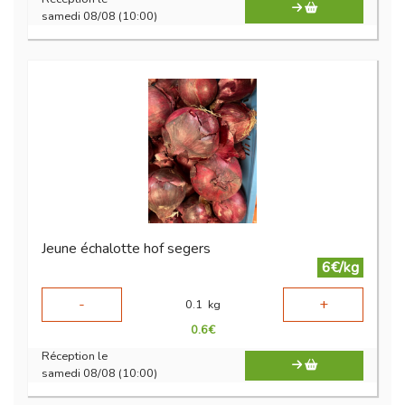
samedi 08/08 (10:00)
Jeune échalotte hof segers
6€/kg
-
+
0.1
kg
0.6
€
Réception le
samedi 08/08 (10:00)