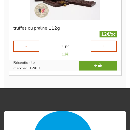
truffes ou praline 112g
12€/pc
-
+
1
pc
12
€
Réception le
mercredi 12/08