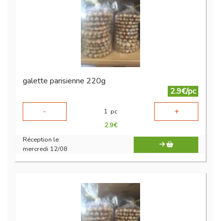
galette parisienne 220g
2.9€/pc
-
+
1
pc
2.9
€
Réception le
mercredi 12/08