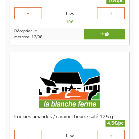
10€/pc
-
+
1
pc
10
€
Réception le
mercredi 12/08
Cookies amandes / caramel beurre salé 125 g
4.5€/pc
-
+
1
pc