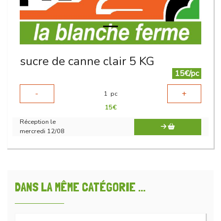
sucre de canne clair 5 KG
15€/pc
-
+
1
pc
15
€
Réception le
mercredi 12/08
DANS LA MÊME CATÉGORIE ...