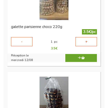
galette parisienne choco 220g
3.5€/pc
-
+
1
pc
3.5
€
Réception le
mercredi 12/08