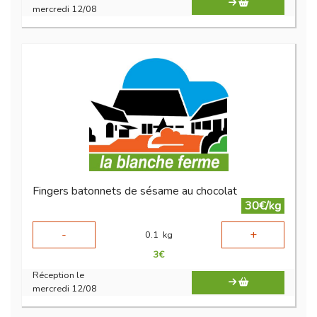
mercredi 12/08
Fingers batonnets de sésame au chocolat
30€/kg
-
+
0.1
kg
3
€
Réception le
mercredi 12/08