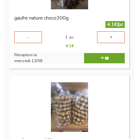
gaufre nature choco300g
4.1€/pc
-
+
1
pc
4.1
€
Réception le
mercredi 12/08