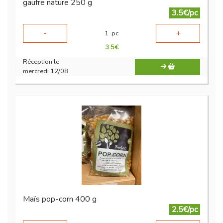
gaufre nature 250 g
3.5€/pc
-
+
1
pc
3.5
€
Réception le
mercredi 12/08
Maïs pop-corn 400 g
2.5€/pc