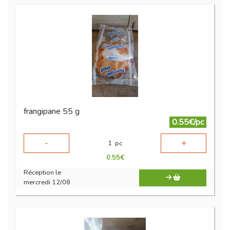
frangipane 55 g
0.55€/pc
-
+
1
pc
0.55
€
Réception le
mercredi 12/08