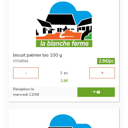
biscuit palmier bio 100 g
2.8€/pc
HYGIENA
-
+
1
pc
2.8
€
Réception le
mercredi 12/08