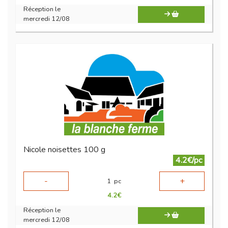
Réception le
mercredi 12/08
Nicole noisettes 100 g
4.2€/pc
-
+
1
pc
4.2
€
Réception le
mercredi 12/08