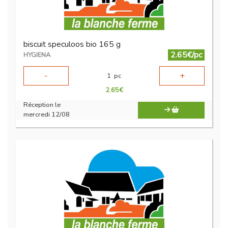
biscuit speculoos bio 165 g
2.65€/pc
HYGIENA
-
+
1
pc
2.65
€
Réception le
mercredi 12/08