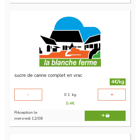
sucre de canne complet en vrac
4€/kg
-
+
0.1
kg
0.4
€
Réception le
mercredi 12/08