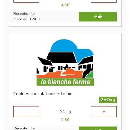
4.5
€
Réception le
mercredi 12/08
Cookies chocolat noisette bio
25€/kg
-
+
0.1
kg
2.5
€
Réception le