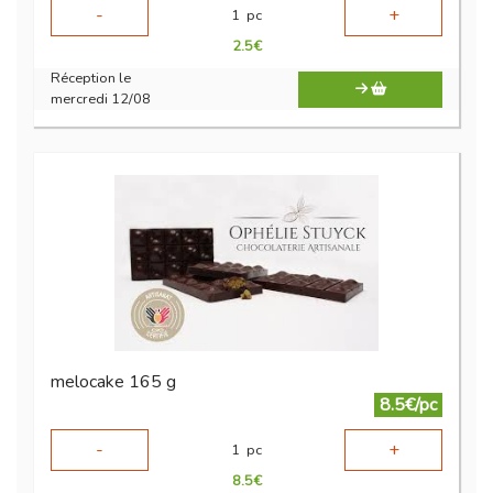
-
+
1
pc
2.5
€
Réception le
mercredi 12/08
melocake 165 g
8.5€/pc
-
+
1
pc
8.5
€