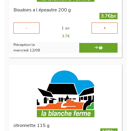
Boudoirs a l épeautre 200 g
3.7€/pc
-
+
1
pc
3.7
€
Réception le
mercredi 12/08
citronnette 115 g