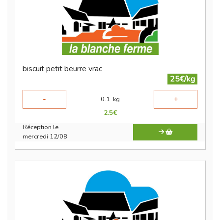
biscuit petit beurre vrac
25€/kg
-
+
0.1
kg
2.5
€
Réception le
mercredi 12/08