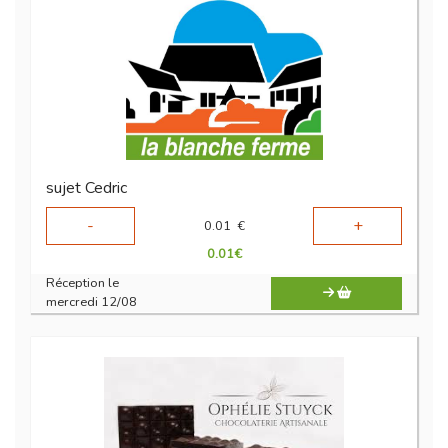
sujet Cedric
-
+
0.01
€
0.01
€
Réception le
mercredi 12/08