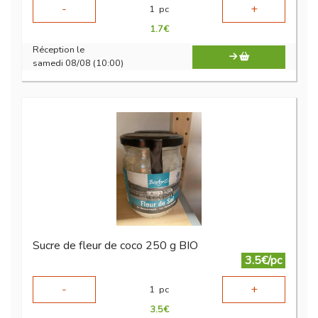
-
+
1
pc
1.7
€
Réception le
samedi 08/08 (10:00)
Sucre de fleur de coco 250 g BIO
3.5€/pc
-
+
1
pc
3.5
€