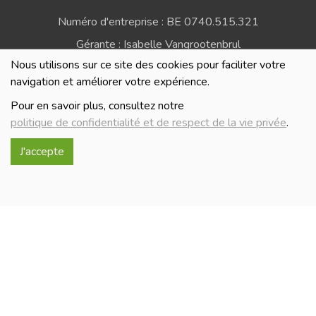
Numéro d'entreprise : BE 0740.515.321
Gérante : Isabelle Vangrootenbrul
Nous utilisons sur ce site des cookies pour faciliter votre
Politique de confidentialité et de respect de la vie
navigation et améliorer votre expérience.
privée
Pour en savoir plus, consultez notre
politique de confidentialité et de respect de la vie privée
.
J'accepte
Réalisé avec
par
MonSiteAMoi