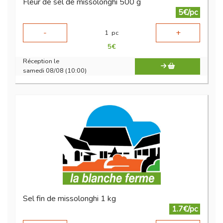
Fleur de sel de missolonghi 500 g
5€/pc
-
+
1
pc
5
€
Réception le
samedi 08/08 (10:00)
Sel fin de missolonghi 1 kg
1.7€/pc