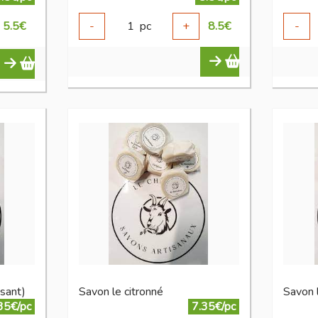
5.5
€
-
1
pc
+
8.5
€
-
ssant)
Savon le citronné
Savon 
35€/pc
7.35€/pc