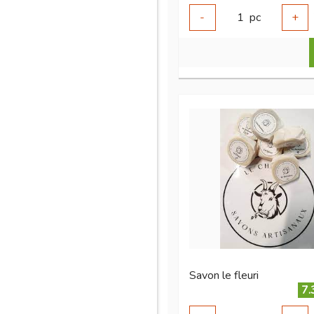
-
1
pc
+
Savon le fleuri
7.