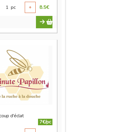
1
pc
+
8.5
€
coup d'éclat
7€/pc