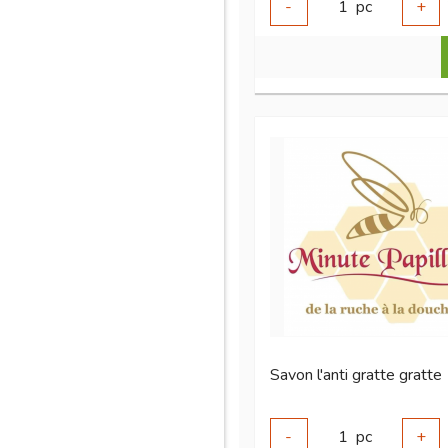
-
1
pc
+
Savon l'anti gratte gratte
-
1
pc
+