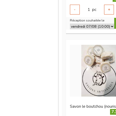
-
1
pc
+
Réception souhaitée le
Savon le boutchou (nouri
7.