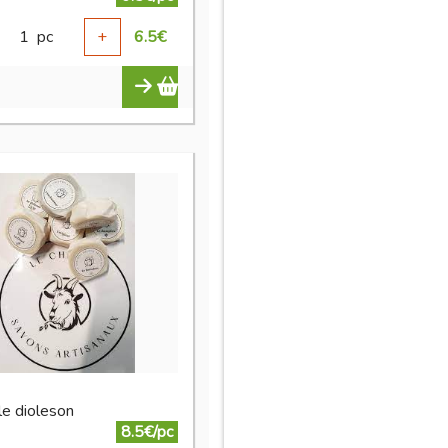
1
pc
+
6.5
€
le dioleson
8.5€/pc