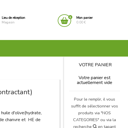
0
Lieu de réception
Mon panier
Magasin
0.00 €
VOTRE PANIER
Votre panier est
actuellement vide
ontractant)
Pour le remplir, il vous
suffit de sélectionner vos
 huile d'olive(hydrate,
produits via "NOS
t de chanvre et HE de
CATEGORIES" ou via la
recherche
en tapant