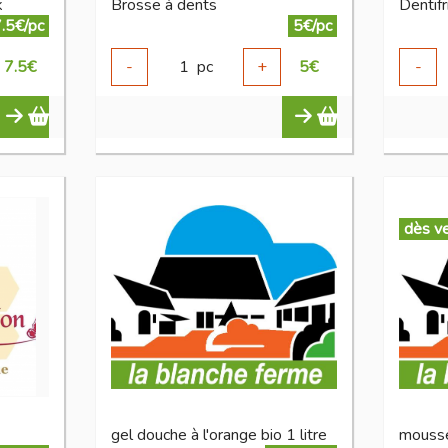
k
Brosse à dents
Dentif
.5€/pc
5€/pc
7.5
€
-
1
pc
+
5
€
-
dès v
gel douche à l'orange bio 1 litre