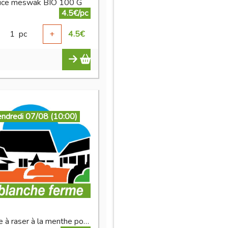
rice meswak BIO 100 G
4.5€/pc
1
pc
+
4.5
€
endredi 07/08 (10:00)
mousse à raser à la menthe poivrée