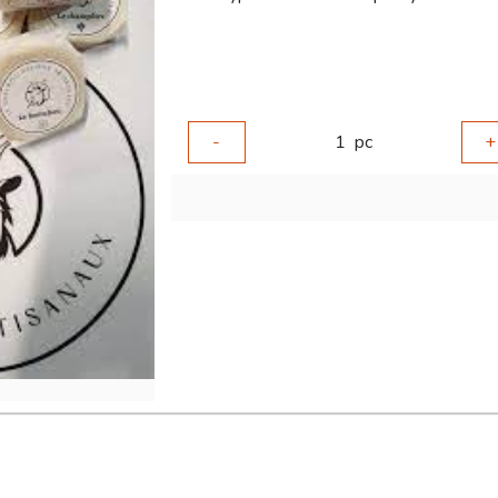
-
1
pc
+