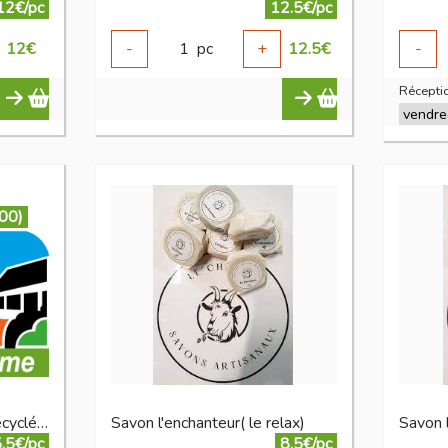
12€/pc
12.5€/pc
12
€
-
1
pc
+
12.5
€
-
Réceptio
:00)
papier toilette compact recyclé 4 unités
Savon l'enchanteur( le relax)
Savon l
.5€/pc
8.5€/pc