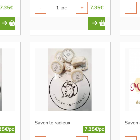
7.35
€
-
1
pc
+
7.35
€
-
Savon le radieux
Savon 
35€/pc
7.35€/pc