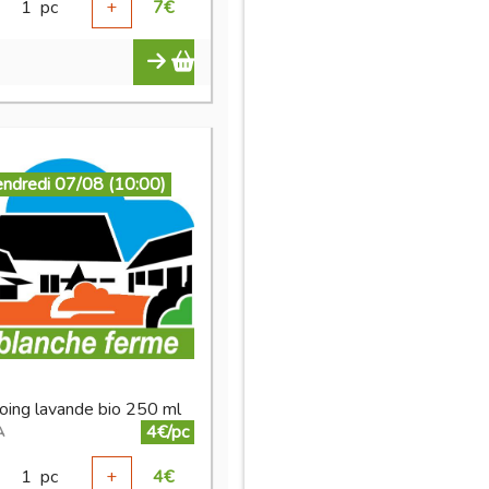
1
pc
+
7
€
endredi 07/08 (10:00)
ing lavande bio 250 ml
4€/pc
A
1
pc
+
4
€