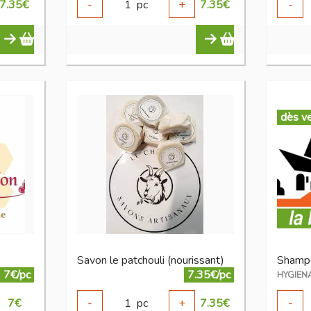
7.35
€
-
1
pc
+
7.35
€
-
dès v
Savon le patchouli (nourissant)
Shampo
7€/pc
7.35€/pc
HYGIEN
7
€
-
1
pc
+
7.35
€
-