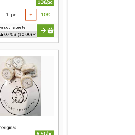
10€/pc
1
pc
+
10
€
n souhaitée le
'original
6.5€/pc