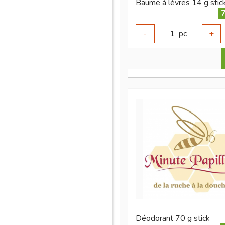
Baume à lèvres 14 g stic
7
-
1
pc
+
Déodorant 70 g stick