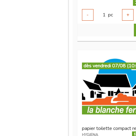
-
1
pc
+
dès vendredi 07/08 (10
5
HYGIENA