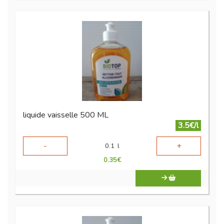
liquide vaisselle 500 ML
3.5€/l
-
+
0.1
l
0.35
€