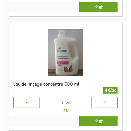
liquide rinçage concentre 500 ml
4€/pc
-
+
1
pc
4
€