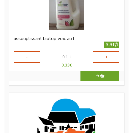
assouplissant biotop vrac au l
3.3€/l
-
+
0.1
l
0.33
€