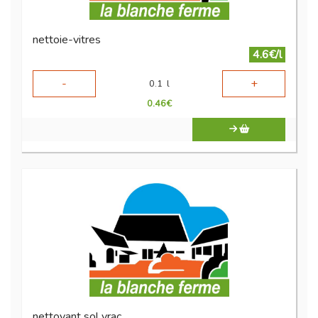
nettoie-vitres
4.6€/l
-
+
0.1
l
0.46
€
nettoyant sol vrac