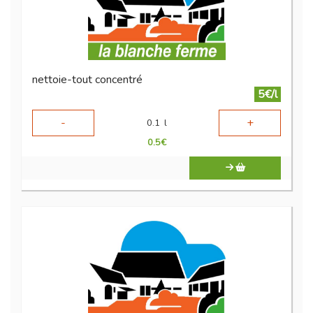
nettoie-tout concentré
5€/l
-
+
0.1
l
0.5
€