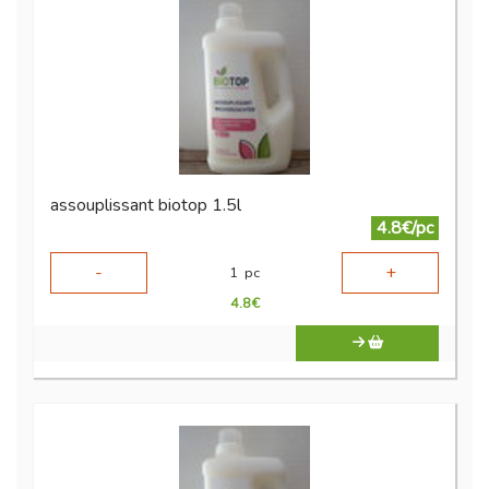
assouplissant biotop 1.5l
4.8€/pc
-
+
1
pc
4.8
€