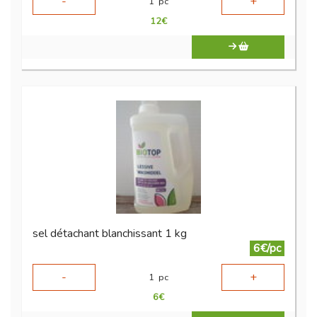
-
+
1
pc
12
€
sel détachant blanchissant 1 kg
6€/pc
-
+
1
pc
6
€