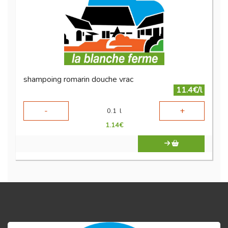
shampoing romarin douche vrac
11.4€/l
-
+
0.1
l
1.14
€