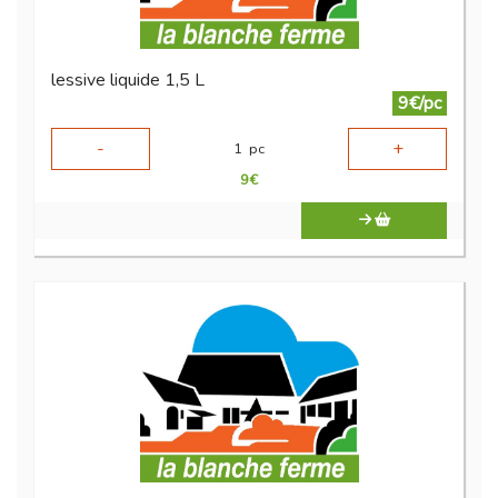
lessive liquide 1,5 L
9€/pc
-
+
1
pc
9
€