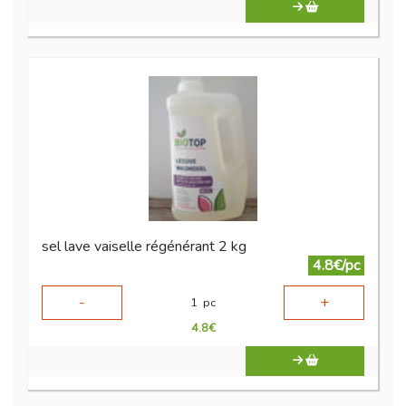
sel lave vaiselle régénérant 2 kg
4.8€/pc
-
+
1
pc
4.8
€