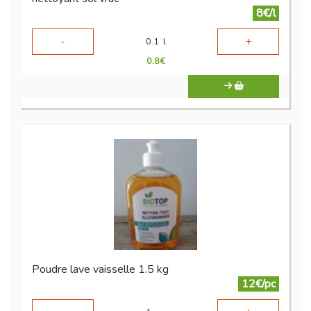
8€/l
-
+
0.1
l
0.8
€
Poudre lave vaisselle 1.5 kg
12€/pc