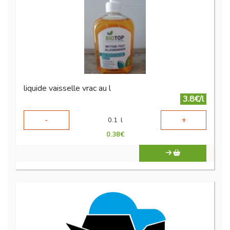
liquide vaisselle vrac au l
3.8€/l
-
+
0.1
l
0.38
€