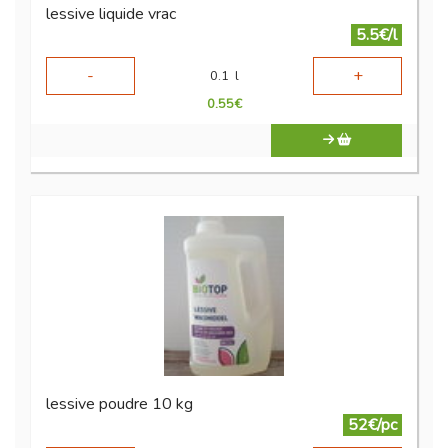
lessive liquide vrac
5.5€/l
-
+
0.1
l
0.55
€
lessive poudre 10 kg
52€/pc