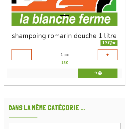
shampoing romarin douche 1 litre
13€/pc
-
+
1
pc
13
€
DANS LA MÊME CATÉGORIE ...