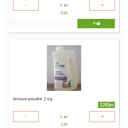
-
+
1
pc
52
€
lessive poudre 2 kg
12€/pc
-
+
1
pc
12
€