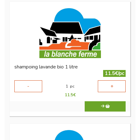
shampoing lavande bio 1 litre
11.5€/pc
-
+
1
pc
11.5
€