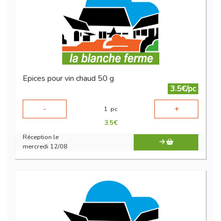
Epices pour vin chaud 50 g
3.5€/pc
-
+
1
pc
3.5
€
Réception le
mercredi 12/08