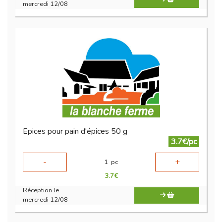
mercredi 12/08
Epices pour pain d'épices 50 g
3.7€/pc
-
+
1
pc
3.7
€
Réception le
mercredi 12/08