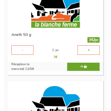
Aneth 50 g
3€/pc
-
+
1
pc
3
€
Réception le
mercredi 12/08