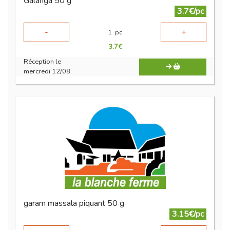
Galanga 50 g
3.7€/pc
-
+
1
pc
3.7
€
Réception le
mercredi 12/08
garam massala piquant 50 g
3.15€/pc