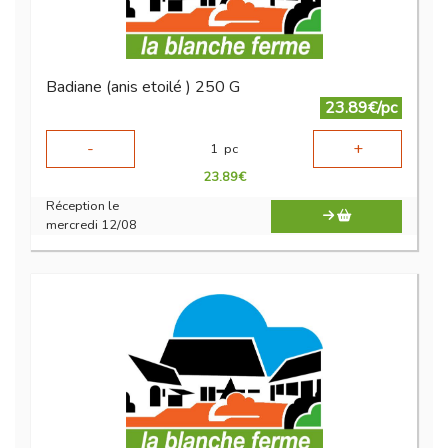
Badiane (anis etoilé ) 250 G
23.89€/pc
-
+
1
pc
23.89
€
Réception le
mercredi 12/08