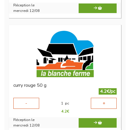
Réception le
mercredi 12/08
curry rouge 50 g
4.2€/pc
-
+
1
pc
4.2
€
Réception le
mercredi 12/08