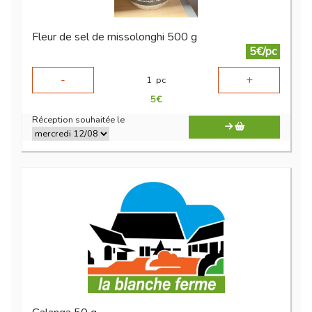
Fleur de sel de missolonghi 500 g
5€/pc
-
+
1
pc
5
€
Réception souhaitée le