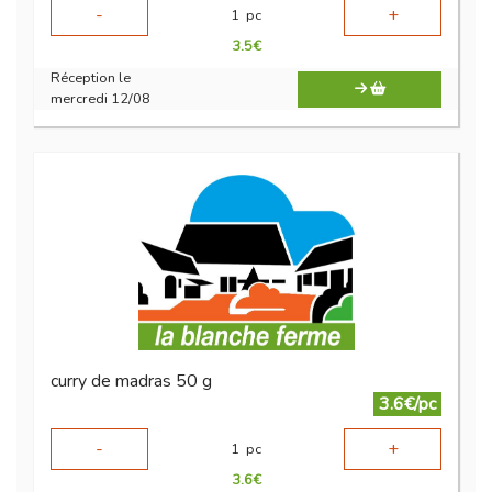
-
+
1
pc
3.5
€
Réception le
mercredi 12/08
curry de madras 50 g
3.6€/pc
-
+
1
pc
3.6
€