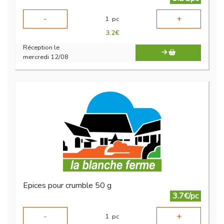
-
+
1
pc
3.2
€
Réception le
mercredi 12/08
Epices pour crumble 50 g
3.7€/pc
-
+
1
pc