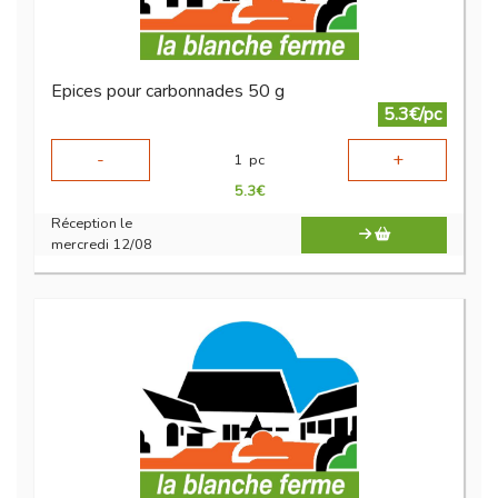
Epices pour carbonnades 50 g
5.3€/pc
-
+
1
pc
5.3
€
Réception le
mercredi 12/08