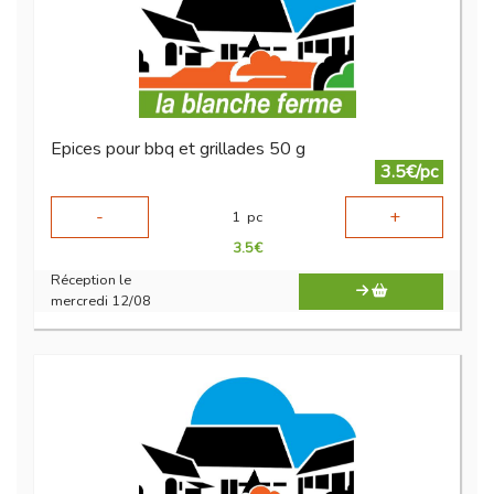
Epices pour bbq et grillades 50 g
3.5€/pc
-
+
1
pc
3.5
€
Réception le
mercredi 12/08