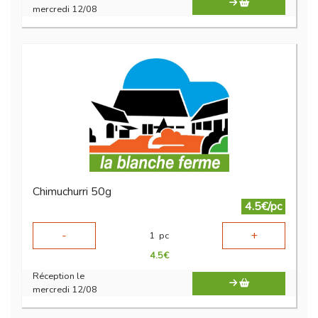
mercredi 12/08
Chimuchurri 50g
4.5€/pc
-
+
1
pc
4.5
€
Réception le
mercredi 12/08