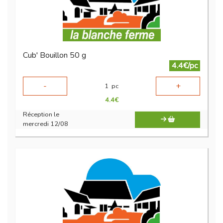
Cub' Bouillon 50 g
4.4€/pc
-
+
1
pc
4.4
€
Réception le
mercredi 12/08