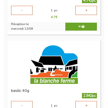
4.7€/pc
-
+
1
pc
4.7
€
Réception le
mercredi 12/08
basilic 40g
2.8€/pc
-
+
1
pc