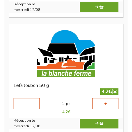
Réception le
mercredi 12/08
Lefaitoubon 50 g
4.2€/pc
-
+
1
pc
4.2
€
Réception le
mercredi 12/08