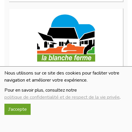
Mélange 3 poivres 50 g
Nous utilisons sur ce site des cookies pour faciliter votre
4.4€/pc
navigation et améliorer votre expérience.
-
+
1
pc
Pour en savoir plus, consultez notre
4.4
€
politique de confidentialité et de respect de la vie privée
.
Réception le
J'accepte
mercredi 12/08