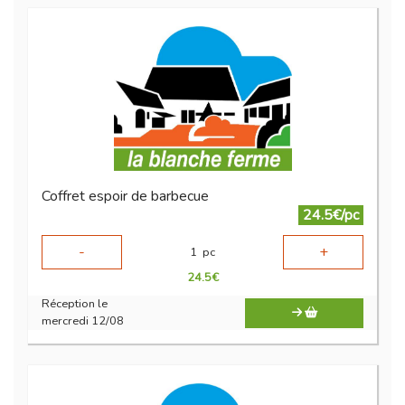
Coffret espoir de barbecue
24.5€/pc
-
+
1
pc
24.5
€
Réception le
mercredi 12/08