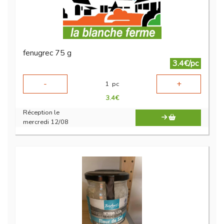
fenugrec 75 g
3.4€/pc
-
+
1
pc
3.4
€
Réception le
mercredi 12/08