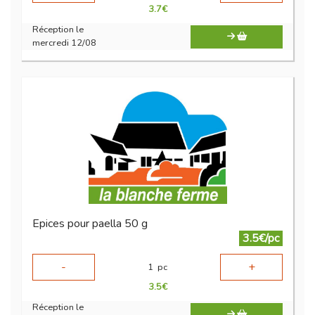
3.7
€
Réception le
mercredi 12/08
Epices pour paella 50 g
3.5€/pc
-
+
1
pc
3.5
€
Réception le