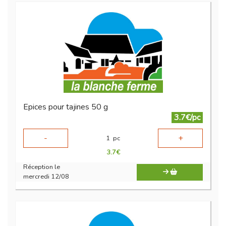
Epices pour tajines 50 g
3.7€/pc
-
+
1
pc
3.7
€
Réception le
mercredi 12/08