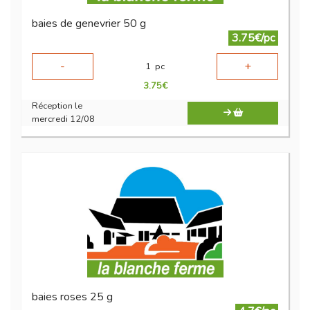
baies de genevrier 50 g
3.75€/pc
-
+
1
pc
3.75
€
Réception le
mercredi 12/08
baies roses 25 g