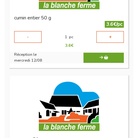
cumin entier 50 g
3.6€/pc
-
+
1
pc
3.6
€
Réception le
mercredi 12/08