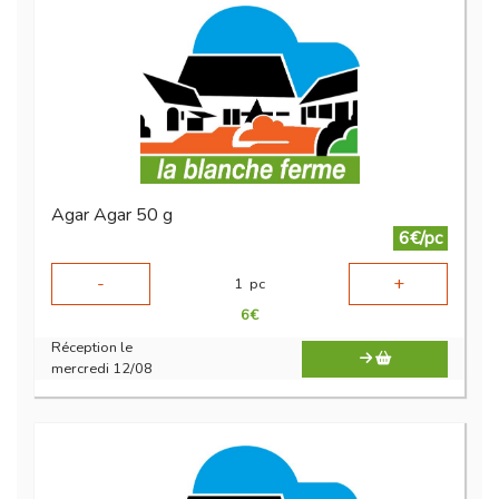
Agar Agar 50 g
6€/pc
-
+
1
pc
6
€
Réception le
mercredi 12/08