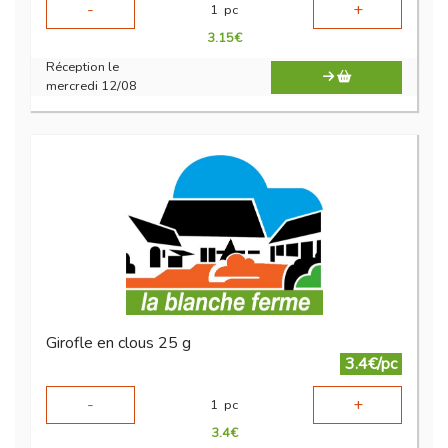
-
+
1
pc
3.15
€
Réception le
mercredi 12/08
Girofle en clous 25 g
3.4€/pc
-
+
1
pc
3.4
€