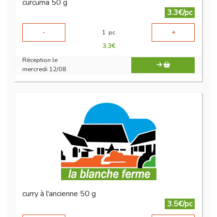
curcuma 50 g
3.3€/pc
-
+
1
pc
3.3
€
Réception le
mercredi 12/08
curry à l'ancienne 50 g
3.5€/pc