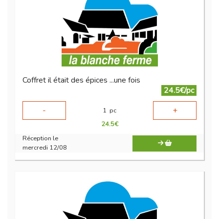
Coffret il était des épices ...une fois
24.5€/pc
-
+
1
pc
24.5
€
Réception le
mercredi 12/08