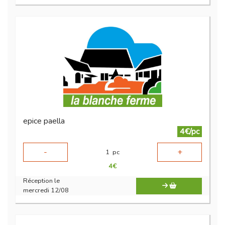
epice paella
4€/pc
-
+
1
pc
4
€
Réception le
mercredi 12/08