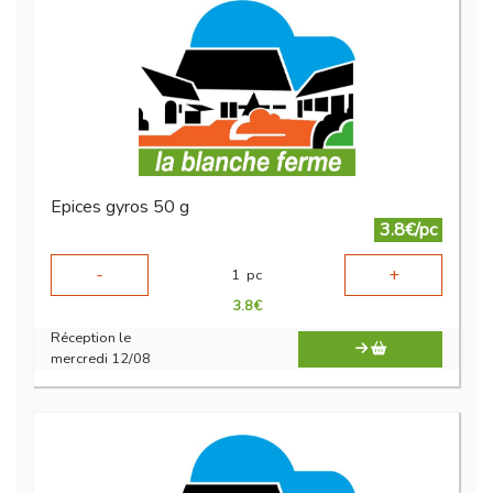
Epices gyros 50 g
3.8€/pc
-
+
1
pc
3.8
€
Réception le
mercredi 12/08