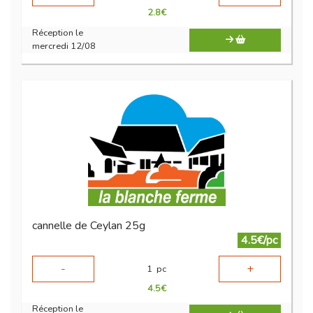
2.8
€
Réception le
mercredi 12/08
cannelle de Ceylan 25g
4.5€/pc
-
+
1
pc
4.5
€
Réception le