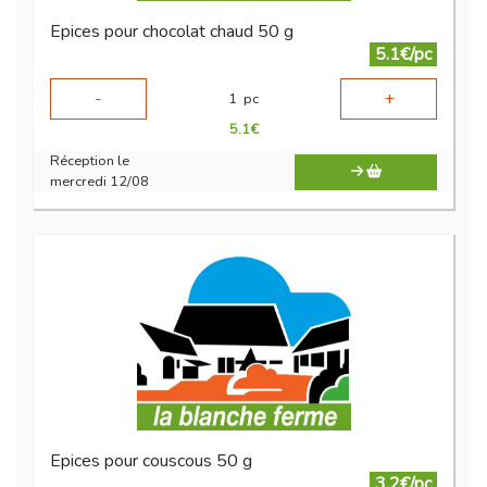
Epices pour chocolat chaud 50 g
5.1€/pc
-
+
1
pc
5.1
€
Réception le
mercredi 12/08
Epices pour couscous 50 g
3.2€/pc