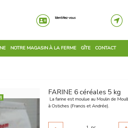
Identifiez-vous
GNE
NOTRE MAGASIN À LA FERME
GÎTE
CONTACT
FARINE 6 céréales 5 kg
)
La farine est moulue au Moulin de Mou
à Ostiches (Francis et Andrée).
-
1
pc
+