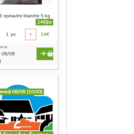
 epeautre blanche 5 kg
14€/pc
1
pc
+
14
€
n le
i 08/08
)
amedi 08/08 (10:00)