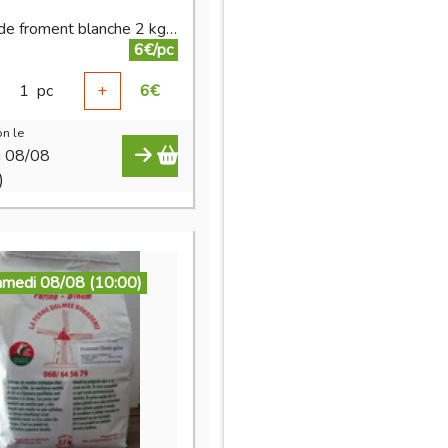
Farine de froment blanche 2 kg BIO
6€/pc
1
pc
+
6
€
n le
i 08/08
)
amedi 08/08 (10:00)