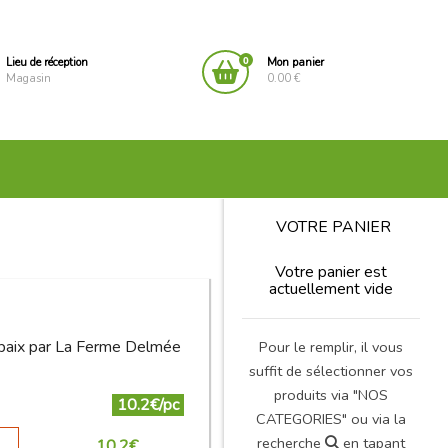
0
Lieu de réception
Mon panier
Magasin
0.00 €
VOTRE PANIER
Votre panier est
actuellement vide
lbaix par La Ferme Delmée
Pour le remplir, il vous
suffit de sélectionner vos
produits via "NOS
10.2€/pc
CATEGORIES" ou via la
recherche
en tapant
10.2
€