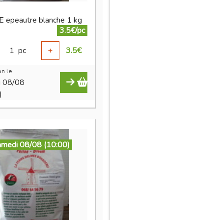
 epeautre blanche 1 kg
3.5€/pc
1
pc
+
3.5
€
n le
i 08/08
)
amedi 08/08 (10:00)