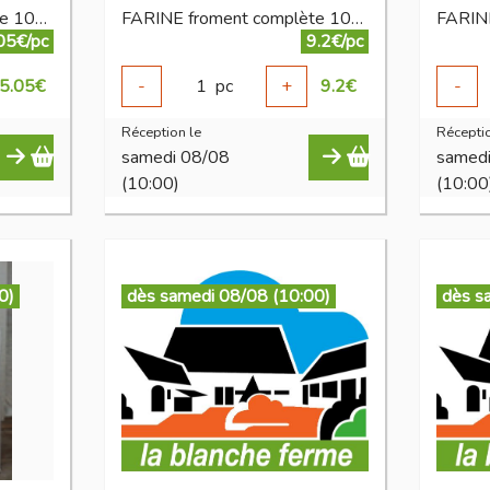
FARINE froment complète 100 % 2,5 kg
FARINE froment complète 100 % 5 kg
05€/pc
9.2€/pc
5.05
€
-
1
pc
+
9.2
€
-
Réception le
Réceptio
samedi 08/08
samed
(10:00)
(10:00
0)
dès samedi 08/08 (10:00)
dès s