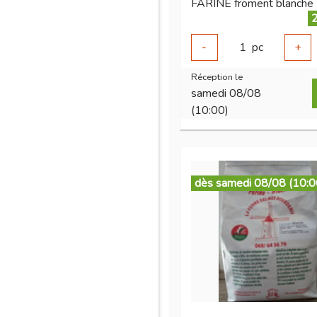
FARINE froment blanche 
2
-
1
pc
+
Réception le
samedi 08/08
(10:00)
dès samedi 08/08 (10:0