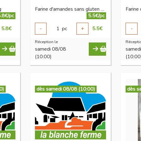
g
Farine d'amandes sans gluten 250 g
.8€/pc
5.5€/pc
5.8
€
-
1
pc
+
5.5
€
-
Réception le
Réceptio
samedi 08/08
samed
(10:00)
(10:00
0)
dès samedi 08/08 (10:00)
dès s