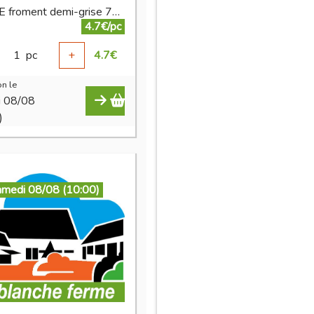
FARINE froment demi-grise 70% 2,5 kg
4.7€/pc
1
pc
+
4.7
€
n le
i 08/08
)
amedi 08/08 (10:00)