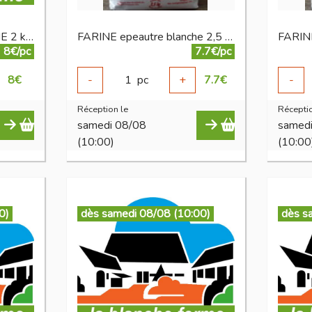
Farine epeautre BLANCHE 2 kg BIO
FARINE epeautre blanche 2,5 kg
FARINE
8€/pc
7.7€/pc
8
€
-
1
pc
+
7.7
€
-
Réception le
Réceptio
samedi 08/08
samed
(10:00)
(10:00
0)
dès samedi 08/08 (10:00)
dès s