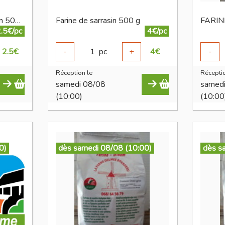
Farine de mais sans gluten 500 g
Farine de sarrasin 500 g
FARINE
.5€/pc
4€/pc
2.5
€
-
1
pc
+
4
€
-
Réception le
Réceptio
samedi 08/08
samed
(10:00)
(10:00
0)
dès samedi 08/08 (10:00)
dès s