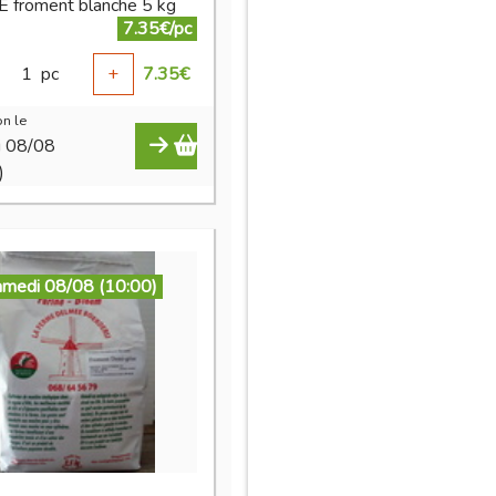
 froment blanche 5 kg
7.35€/pc
1
pc
+
7.35
€
n le
i 08/08
)
amedi 08/08 (10:00)