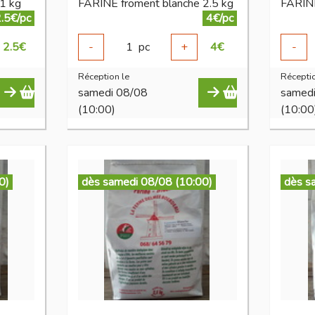
1 kg
FARINE froment blanche 2.5 kg
FARINE
.5€/pc
4€/pc
2.5
€
-
1
pc
+
4
€
-
Réception le
Réceptio
samedi 08/08
samed
(10:00)
(10:00
0)
dès samedi 08/08 (10:00)
dès s