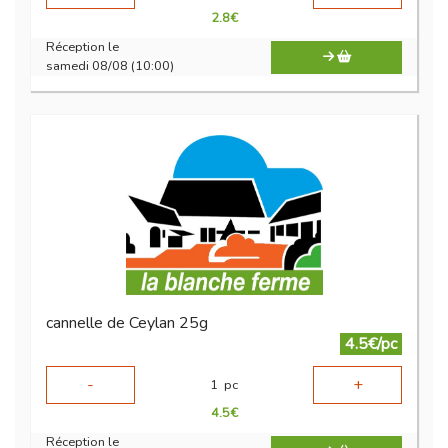
2.8
€
Réception le
samedi 08/08 (10:00)
cannelle de Ceylan 25g
4.5€/pc
-
+
1
pc
4.5
€
Réception le