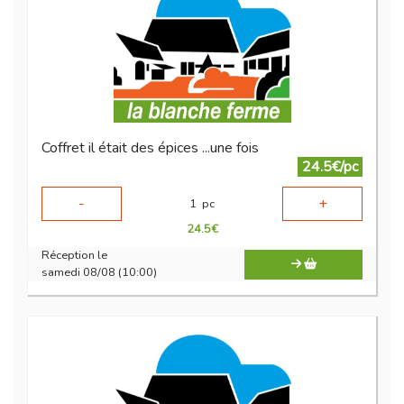
Coffret il était des épices ...une fois
24.5€/pc
-
+
1
pc
24.5
€
Réception le
samedi 08/08 (10:00)