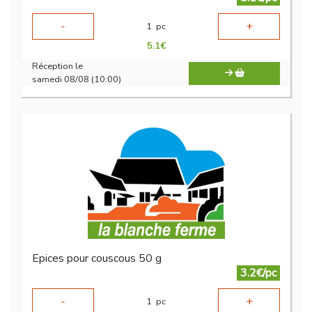
-
+
1
pc
5.1
€
Réception le
samedi 08/08 (10:00)
Epices pour couscous 50 g
3.2€/pc
-
+
1
pc