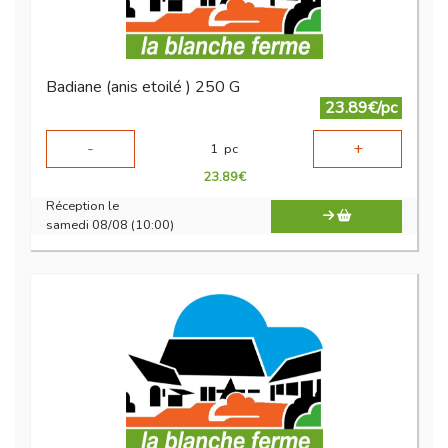
Badiane (anis etoilé ) 250 G
23.89€/pc
-
+
1
pc
23.89
€
Réception le
samedi 08/08 (10:00)