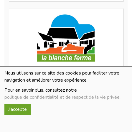
Lefaitoubon 50 g
Nous utilisons sur ce site des cookies pour faciliter votre
4.2€/pc
navigation et améliorer votre expérience.
-
+
1
pc
Pour en savoir plus, consultez notre
4.2
€
politique de confidentialité et de respect de la vie privée
.
Réception le
J'accepte
samedi 08/08 (10:00)