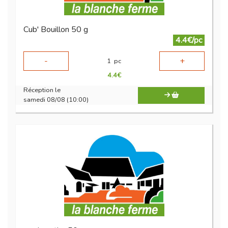
Cub' Bouillon 50 g
4.4€/pc
-
+
1
pc
4.4
€
Réception le
samedi 08/08 (10:00)