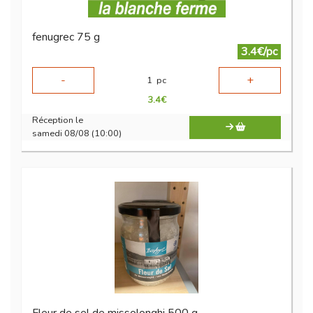
fenugrec 75 g
3.4€/pc
-
+
1
pc
3.4
€
Réception le
samedi 08/08 (10:00)