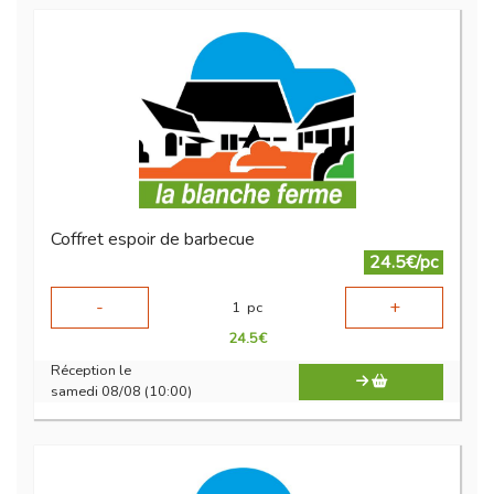
Coffret espoir de barbecue
24.5€/pc
-
+
1
pc
24.5
€
Réception le
samedi 08/08 (10:00)