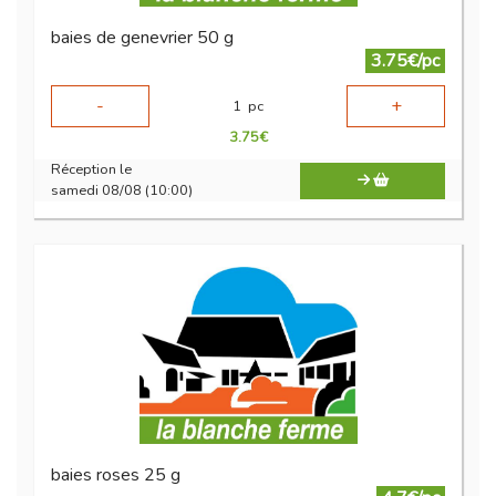
baies de genevrier 50 g
3.75€/pc
-
+
1
pc
3.75
€
Réception le
samedi 08/08 (10:00)
baies roses 25 g