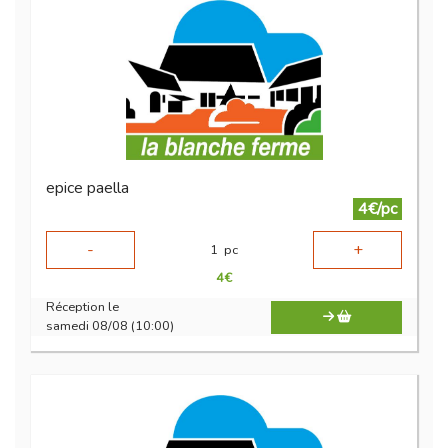
epice paella
4€/pc
-
+
1
pc
4
€
Réception le
samedi 08/08 (10:00)