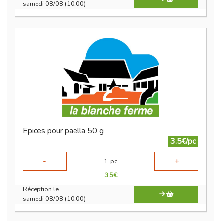
samedi 08/08 (10:00)
Epices pour paella 50 g
3.5€/pc
-
+
1
pc
3.5
€
Réception le
samedi 08/08 (10:00)