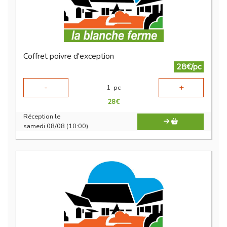
Coffret poivre d'exception
28€/pc
-
+
1
pc
28
€
Réception le
samedi 08/08 (10:00)