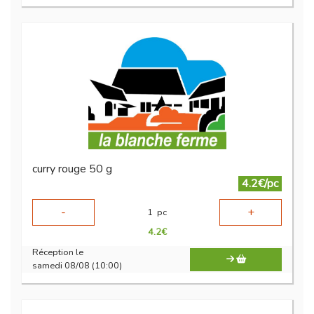
curry rouge 50 g
4.2€/pc
-
+
1
pc
4.2
€
Réception le
samedi 08/08 (10:00)