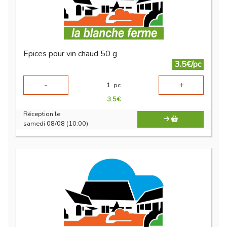
Epices pour vin chaud 50 g
3.5€/pc
-
+
1
pc
3.5
€
Réception le
samedi 08/08 (10:00)