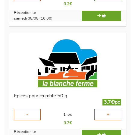
3.2
€
Réception le
samedi 08/08 (10:00)
Epices pour crumble 50 g
3.7€/pc
-
+
1
pc
3.7
€
Réception le