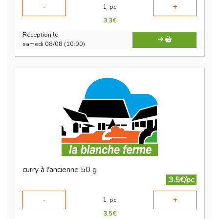
-
+
1
pc
3.3
€
Réception le
samedi 08/08 (10:00)
curry à l'ancienne 50 g
3.5€/pc
-
+
1
pc
3.5
€