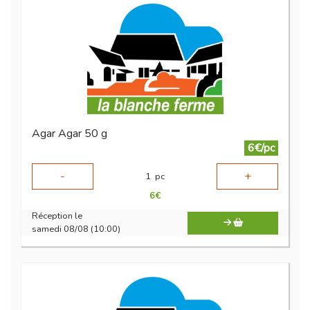
Agar Agar 50 g
6€/pc
-
+
1
pc
6
€
Réception le
samedi 08/08 (10:00)