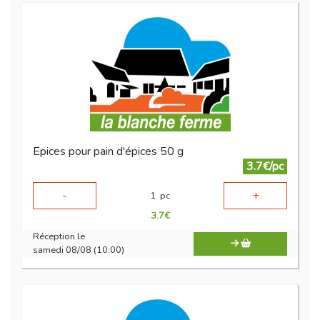
Epices pour pain d'épices 50 g
3.7€/pc
-
+
1
pc
3.7
€
Réception le
samedi 08/08 (10:00)