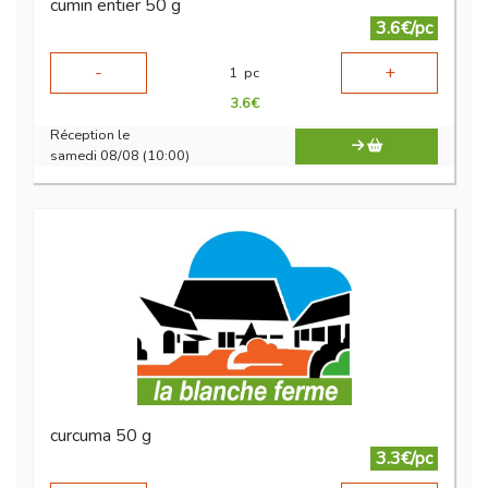
cumin entier 50 g
3.6€/pc
-
+
1
pc
3.6
€
Réception le
samedi 08/08 (10:00)
curcuma 50 g
3.3€/pc