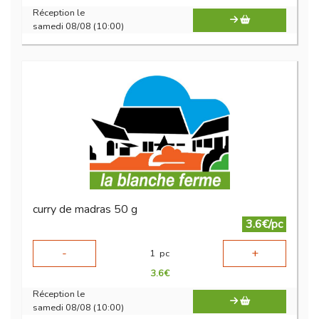
Réception le
samedi 08/08 (10:00)
curry de madras 50 g
3.6€/pc
-
+
1
pc
3.6
€
Réception le
samedi 08/08 (10:00)