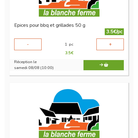
Epices pour bbq et grillades 50 g
3.5€/pc
-
+
1
pc
3.5
€
Réception le
samedi 08/08 (10:00)