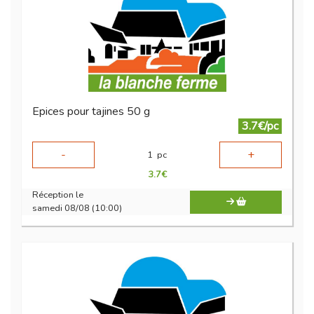
Epices pour tajines 50 g
3.7€/pc
-
+
1
pc
3.7
€
Réception le
samedi 08/08 (10:00)