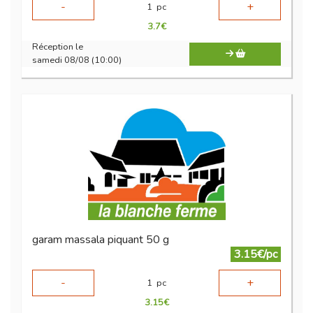
-
+
1
pc
3.7
€
Réception le
samedi 08/08 (10:00)
garam massala piquant 50 g
3.15€/pc
-
+
1
pc
3.15
€