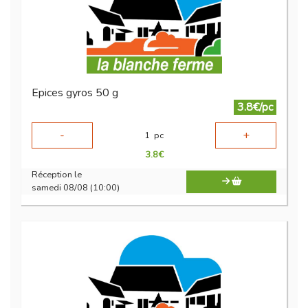
Epices gyros 50 g
3.8€/pc
-
+
1
pc
3.8
€
Réception le
samedi 08/08 (10:00)