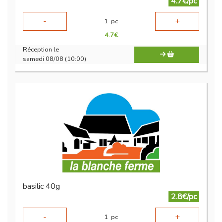
4.7€/pc
-
+
1
pc
4.7
€
Réception le
samedi 08/08 (10:00)
basilic 40g
2.8€/pc
-
+
1
pc