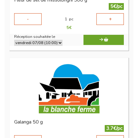
Fleur de sel de missolonghi 500 g
5€/pc
-
+
1
pc
5
€
Réception souhaitée le
Galanga 50 g
3.7€/pc