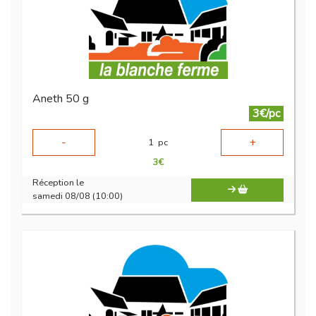
Aneth 50 g
3€/pc
-
+
1
pc
3
€
Réception le
samedi 08/08 (10:00)