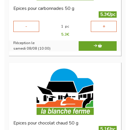
Epices pour carbonnades 50 g
5.3€/pc
-
+
1
pc
5.3
€
Réception le
samedi 08/08 (10:00)
Epices pour chocolat chaud 50 g
5.1€/pc