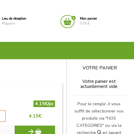
0
Lieu de réception
Mon panier
Magasin
0.00 €
VOTRE PANIER
Votre panier est
actuellement vide
4.15€/pc
Pour le remplir, il vous
suffit de sélectionner vos
4.15
€
produits via "NOS
CATEGORIES" ou via la
recherche
en tapant