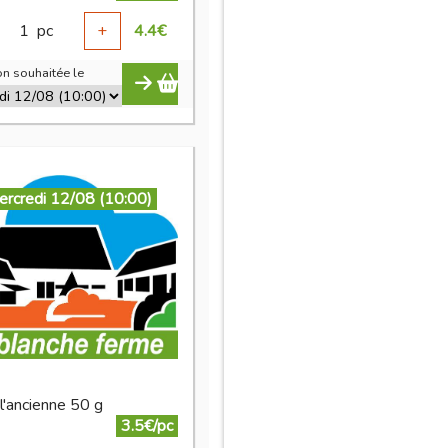
1
pc
+
4.4
€
n souhaitée le
ercredi 12/08 (10:00)
 l'ancienne 50 g
3.5€/pc