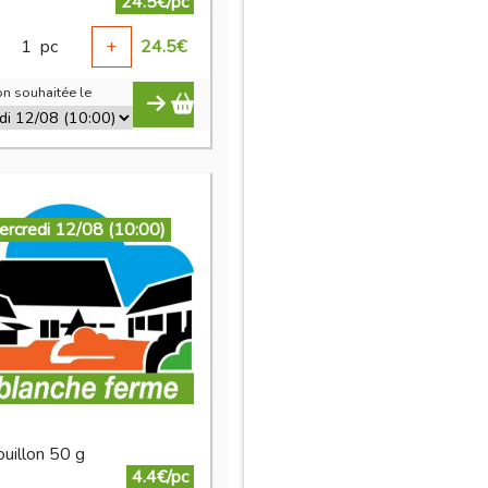
24.5€/pc
1
pc
+
24.5
€
n souhaitée le
ercredi 12/08 (10:00)
ouillon 50 g
4.4€/pc