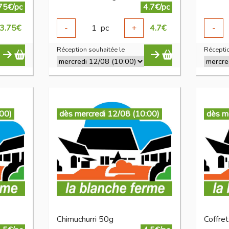
75€/pc
4.7€/pc
3.75
€
-
1
pc
+
4.7
€
-
Réception souhaitée le
Réceptio
:00)
dès mercredi 12/08 (10:00)
dès m
Chimuchurri 50g
Coffre