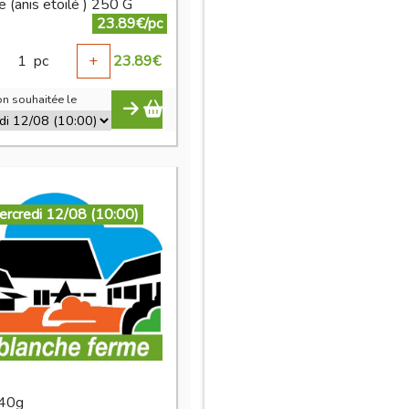
 (anis etoilé ) 250 G
23.89€/pc
1
pc
+
23.89
€
n souhaitée le
ercredi 12/08 (10:00)
 40g