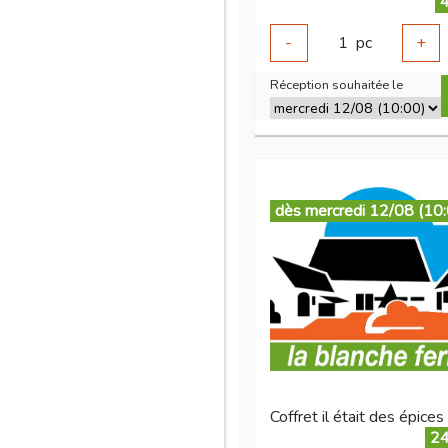
4
-
1
pc
+
Réception souhaitée le
dès mercredi 12/08 (10
24