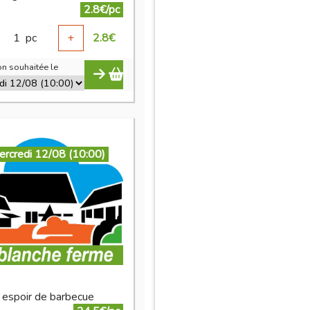
2.8€/pc
1
pc
+
2.8
€
n souhaitée le
ercredi 12/08 (10:00)
t espoir de barbecue