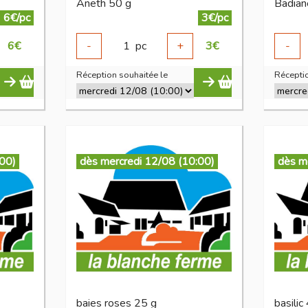
Aneth 50 g
Badiane
6€/pc
3€/pc
6
€
-
1
pc
+
3
€
-
Réception souhaitée le
Réceptio
:00)
dès mercredi 12/08 (10:00)
dès m
baies roses 25 g
basilic