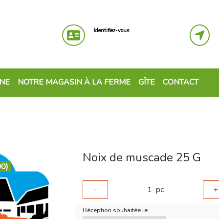
Identifiez-vous
GNE
NOTRE MAGASIN À LA FERME
GÎTE
CONTACT
Noix de muscade 25 G
00)
-
1
pc
+
Réception souhaitée le