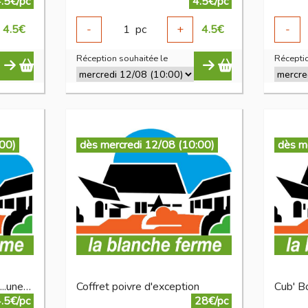
.5€/pc
4.5€/pc
4.5
€
-
1
pc
+
4.5
€
-
Réception souhaitée le
Réceptio
:00)
dès mercredi 12/08 (10:00)
dès m
Coffret il était des épices ...une fois
Coffret poivre d'exception
Cub' B
.5€/pc
28€/pc