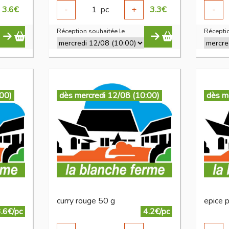
3.6
€
-
1
pc
+
3.3
€
-
Réception souhaitée le
Réceptio
:00)
dès mercredi 12/08 (10:00)
dès m
curry rouge 50 g
epice p
.6€/pc
4.2€/pc