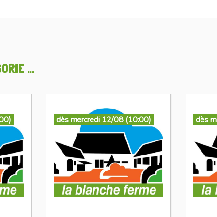
RIE ...
:00)
dès mercredi 12/08 (10:00)
dès m