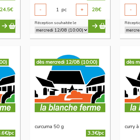
24.5
€
-
1
pc
+
28
€
-
Réception souhaitée le
Réceptio
:00)
dès mercredi 12/08 (10:00)
dès m
curcuma 50 g
curry à
.6€/pc
3.3€/pc