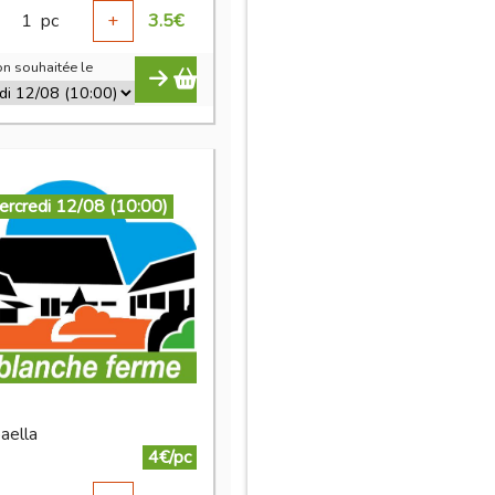
1
pc
+
3.5
€
n souhaitée le
ercredi 12/08 (10:00)
aella
4€/pc