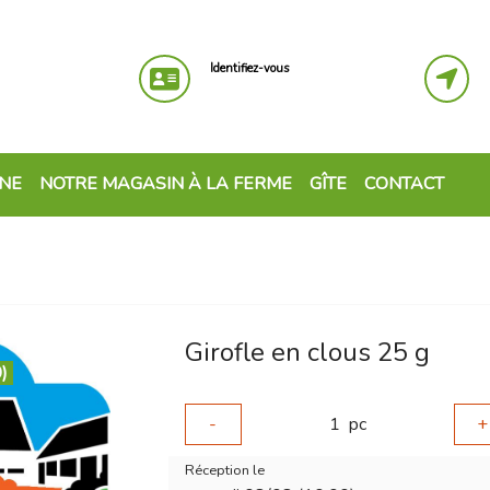
Identifiez-vous
GNE
NOTRE MAGASIN À LA FERME
GÎTE
CONTACT
Girofle en clous 25 g
)
-
1
pc
+
Réception le