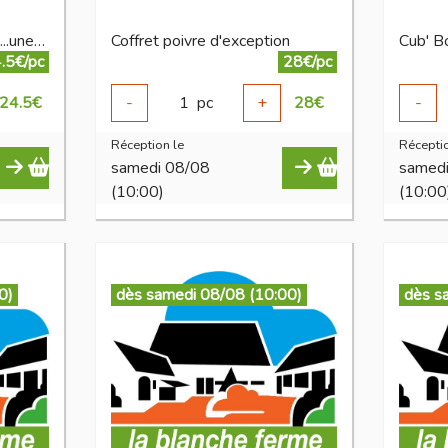
Coffret il était des épices ...une fois
Coffret poivre d'exception
Cub' B
.5€/pc
28€/pc
24.5
€
-
1
pc
+
28
€
-
Réception le
Réceptio
samedi 08/08
samed
(10:00)
(10:00
0)
dès samedi 08/08 (10:00)
dès s