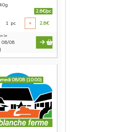
 40g
2.8€/pc
1
pc
+
2.8
€
n le
i 08/08
)
amedi 08/08 (10:00)