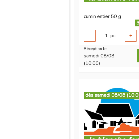
cumin entier 50 g
3
-
1
pc
+
Réception le
samedi 08/08
(10:00)
dès samedi 08/08 (10:0