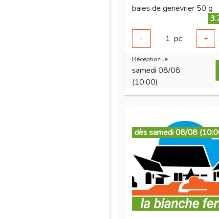
baies de genevrier 50 g
3.
-
1
pc
+
Réception le
samedi 08/08
(10:00)
dès samedi 08/08 (10:0