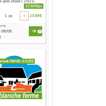
 (anis etoilé ) 250 G
23.89€/pc
1
pc
+
23.89
€
n le
i 08/08
)
amedi 08/08 (10:00)