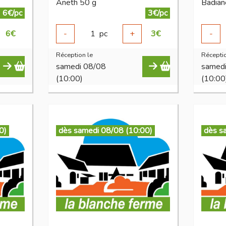
Aneth 50 g
Badiane
6€/pc
3€/pc
6
€
-
1
pc
+
3
€
-
Réception le
Réceptio
samedi 08/08
samed
(10:00)
(10:00
0)
dès samedi 08/08 (10:00)
dès s