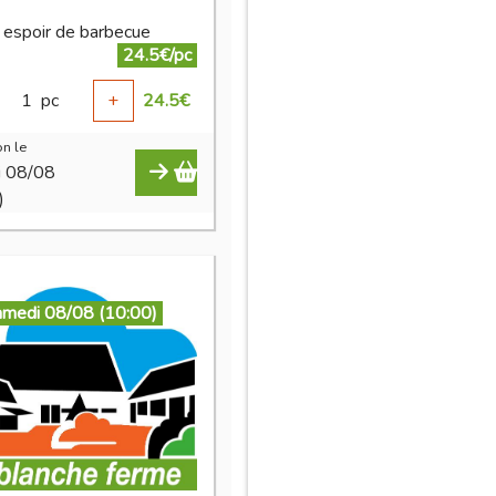
t espoir de barbecue
24.5€/pc
1
pc
+
24.5
€
n le
i 08/08
)
amedi 08/08 (10:00)