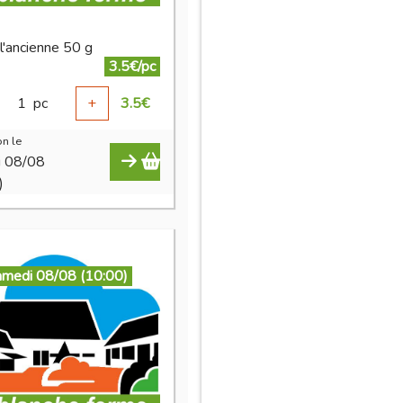
 l'ancienne 50 g
3.5€/pc
1
pc
+
3.5
€
n le
i 08/08
)
amedi 08/08 (10:00)