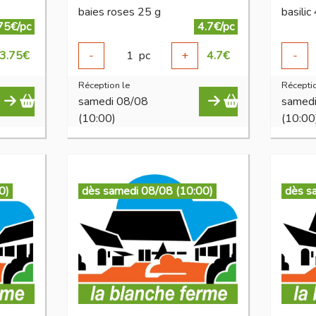
baies roses 25 g
basilic
75€/pc
4.7€/pc
3.75
€
-
1
pc
+
4.7
€
-
Réception le
Réceptio
samedi 08/08
samed
(10:00)
(10:00
0)
dès samedi 08/08 (10:00)
dès s