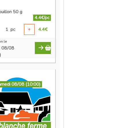
ouillon 50 g
4.4€/pc
1
pc
+
4.4
€
n le
i 08/08
)
amedi 08/08 (10:00)