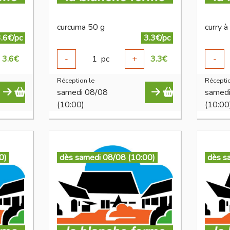
curcuma 50 g
curry à
.6€/pc
3.3€/pc
3.6
€
-
1
pc
+
3.3
€
-
Réception le
Réceptio
samedi 08/08
samed
(10:00)
(10:00
0)
dès samedi 08/08 (10:00)
dès s