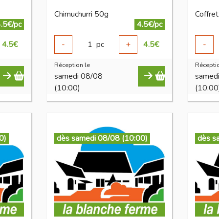
Chimuchurri 50g
Coffre
.5€/pc
4.5€/pc
4.5
€
-
1
pc
+
4.5
€
-
Réception le
Réceptio
samedi 08/08
samed
(10:00)
(10:00
0)
dès samedi 08/08 (10:00)
dès s