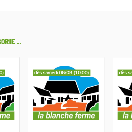
RIE ...
0)
dès samedi 08/08 (10:00)
dès s