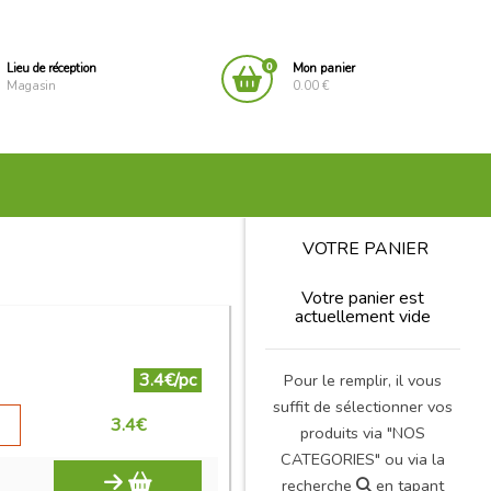
0
Lieu de réception
Mon panier
Magasin
0.00 €
VOTRE PANIER
Votre panier est
actuellement vide
3.4€/pc
Pour le remplir, il vous
suffit de sélectionner vos
3.4
€
produits via "NOS
CATEGORIES" ou via la
recherche
en tapant