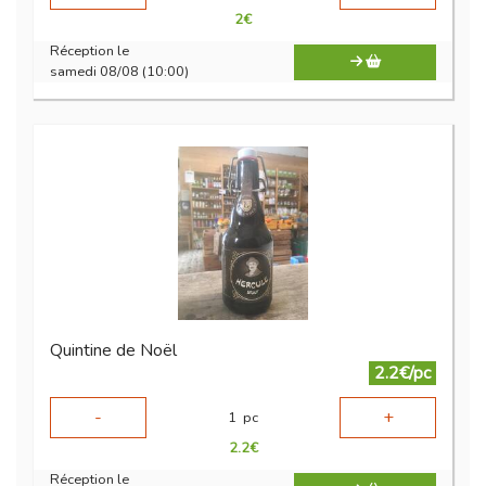
2
€
Réception le
samedi 08/08 (10:00)
Quintine de Noël
2.2€/pc
-
+
1
pc
2.2
€
Réception le