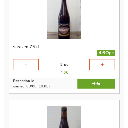
sarazen 75 cl
4.6€/pc
-
+
1
pc
4.6
€
Réception le
samedi 08/08 (10:00)