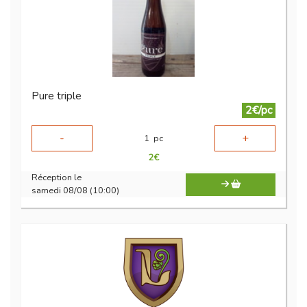
Pure triple
2€/pc
-
+
1
pc
2
€
Réception le
samedi 08/08 (10:00)