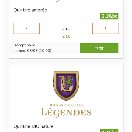
Quintine ambrée
2.1€/pc
-
+
1
pc
2.1
€
Réception le
samedi 08/08 (10:00)
Quintine BIO nature