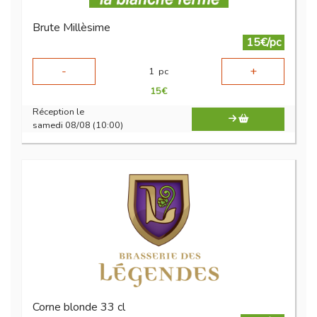
Brute Millèsime
15€/pc
-
+
1
pc
15
€
Réception le
samedi 08/08 (10:00)
Corne blonde 33 cl