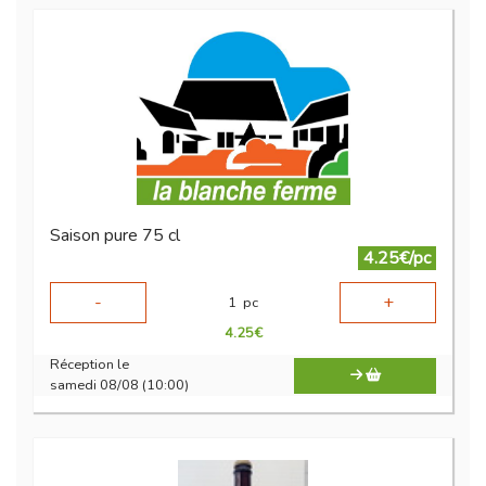
Saison pure 75 cl
4.25€/pc
-
+
1
pc
4.25
€
Réception le
samedi 08/08 (10:00)