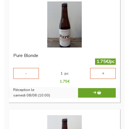
Pure Blonde
1.75€/pc
-
+
1
pc
1.75
€
Réception le
samedi 08/08 (10:00)