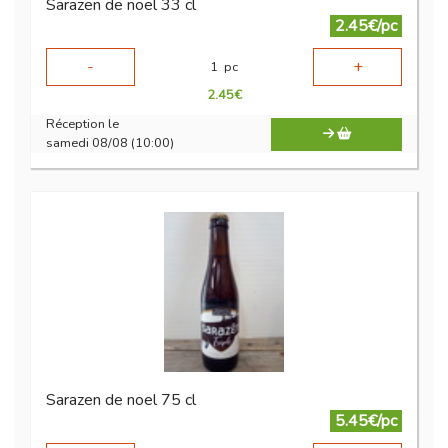
Sarazen de noel 33 cl
2.45€/pc
-
+
1
pc
2.45
€
Réception le
samedi 08/08 (10:00)
Sarazen de noel 75 cl
5.45€/pc