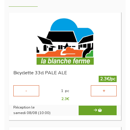
Bicyclette 33cl PALE ALE
2.3€/pc
-
+
1
pc
2.3
€
Réception le
samedi 08/08 (10:00)