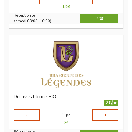
1.5
€
Réception le
samedi 08/08 (10:00)
Ducassis blonde BIO
2€/pc
-
+
1
pc
2
€
Réception le