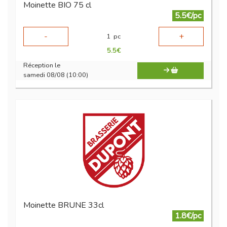
Moinette BIO 75 cl
5.5€/pc
-
+
1
pc
5.5
€
Réception le
samedi 08/08 (10:00)
Moinette BRUNE 33cl
1.8€/pc