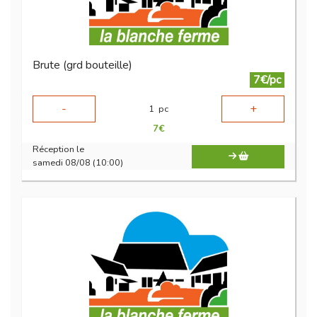
Brute (grd bouteille)
7€/pc
-
+
1
pc
7
€
Réception le
samedi 08/08 (10:00)