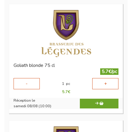
Goliath blonde 75 cl
5.7€/pc
-
+
1
pc
5.7
€
Réception le
samedi 08/08 (10:00)