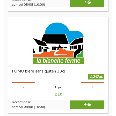
samedi 08/08 (10:00)
FOMO bière sans gluten 33cl
2.2€/pc
-
+
1
pc
2.2
€
Réception le
samedi 08/08 (10:00)