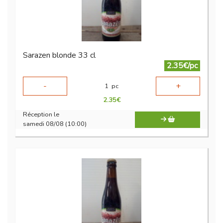
Sarazen blonde 33 cl
2.35€/pc
-
+
1
pc
2.35
€
Réception le
samedi 08/08 (10:00)