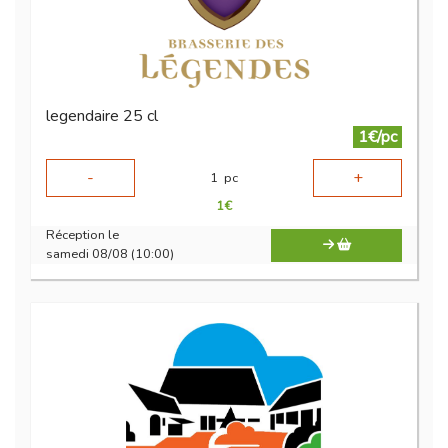
legendaire 25 cl
1€/pc
-
+
1
pc
1
€
Réception le
samedi 08/08 (10:00)