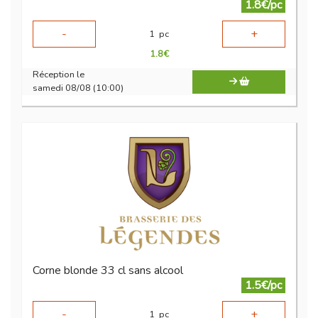
1.8€/pc
-
+
1
pc
1.8
€
Réception le
samedi 08/08 (10:00)
Corne blonde 33 cl sans alcool
1.5€/pc
-
+
1
pc