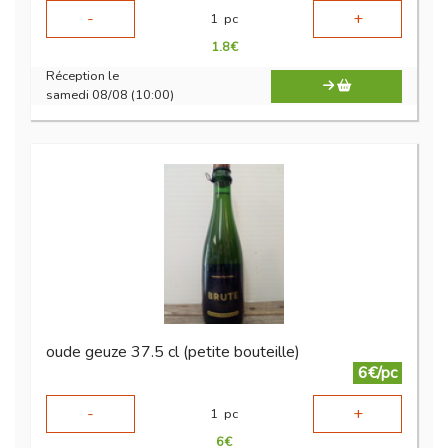
-
+
1
pc
1.8
€
Réception le
samedi 08/08 (10:00)
oude geuze 37.5 cl (petite bouteille)
6€/pc
-
+
1
pc
6
€