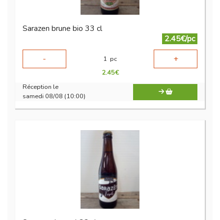
Sarazen brune bio 33 cl
2.45€/pc
-
+
1
pc
2.45
€
Réception le
samedi 08/08 (10:00)