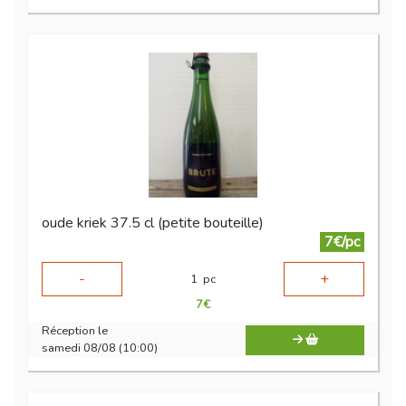
oude kriek 37.5 cl (petite bouteille)
7€/pc
-
+
1
pc
7
€
Réception le
samedi 08/08 (10:00)