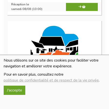
Réception le
samedi 08/08 (10:00)
Nous utilisons sur ce site des cookies pour faciliter votre
navigation et améliorer votre expérience.
Tandem 33cl
Pour en savoir plus, consultez notre
2.2€/pc
politique de confidentialité et de respect de la vie privée
.
-
+
1
pc
J'accepte
2.2
€
Réception le
samedi 08/08 (10:00)