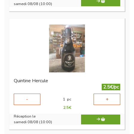
samedi 08/08 (10:00)
Quintine Hercule
2.5€/pc
-
+
1
pc
2.5
€
Réception le
samedi 08/08 (10:00)