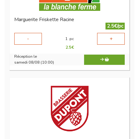
Marguerite Friskette Racine
2.5€/pc
-
+
1
pc
2.5
€
Réception le
samedi 08/08 (10:00)