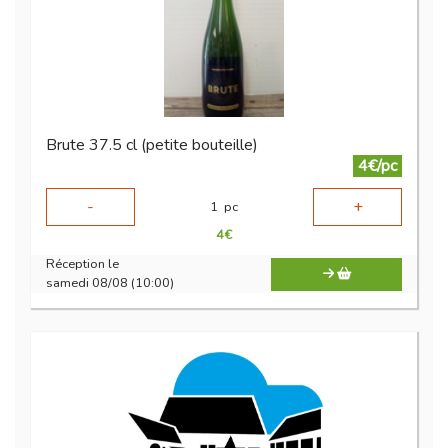
Brute 37.5 cl (petite bouteille)
4€/pc
-
+
1
pc
4
€
Réception le
samedi 08/08 (10:00)