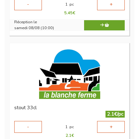
-
+
1
pc
5.45
€
Réception le
samedi 08/08 (10:00)
stout 33cl
2.1€/pc
-
+
1
pc
2.1
€