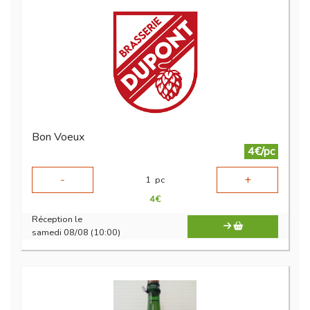
Bon Voeux
4€/pc
-
+
1
pc
4
€
Réception le
samedi 08/08 (10:00)