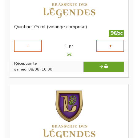
Quintine 75 ml (vidange comprise)
5€/pc
-
+
1
pc
5
€
Réception le
samedi 08/08 (10:00)