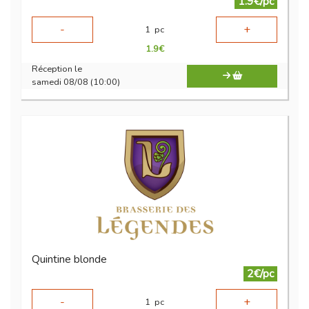
1.9€/pc
-
+
1
pc
1.9
€
Réception le
samedi 08/08 (10:00)
Quintine blonde
2€/pc
-
+
1
pc