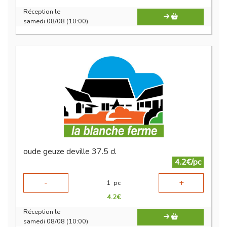
Réception le
samedi 08/08 (10:00)
oude geuze deville 37.5 cl
4.2€/pc
-
+
1
pc
4.2
€
Réception le
samedi 08/08 (10:00)