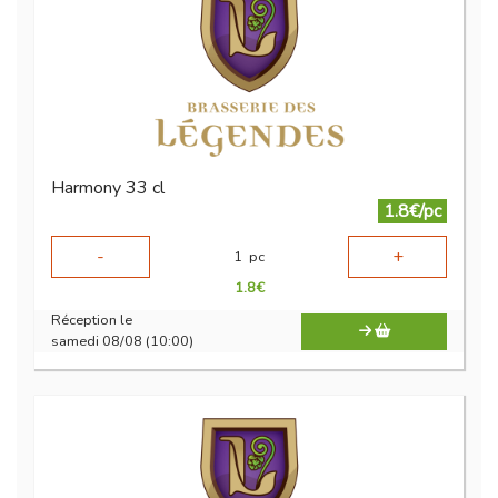
Harmony 33 cl
1.8€/pc
-
+
1
pc
1.8
€
Réception le
samedi 08/08 (10:00)