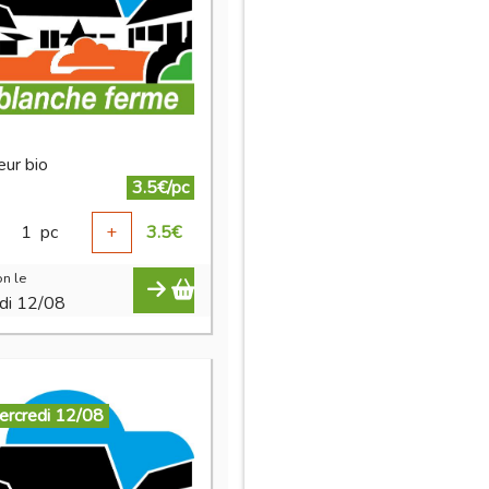
eur bio
3.5€/pc
1
pc
+
3.5
€
n le
di 12/08
ercredi 12/08