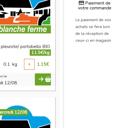
Paiement de
votre commande
Le paiement de vos
achats se fera lors
de la réception de
ceux-ci en magasin
 pleurote/ portobello BIO
11.5€/kg
0.1
kg
+
1.15
€
n le
di 12/08
ercredi 12/08