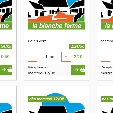
Celeri vert
champi
5€/kg
2.2€/pc
0.5
€
-
1
pc
+
2.2
€
-
Réception le
Réceptio
mercredi 12/08
mercre
dès mercredi 12/08
dès m