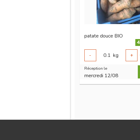
patate douce BIO
4
-
0.1
kg
+
Réception le
mercredi 12/08