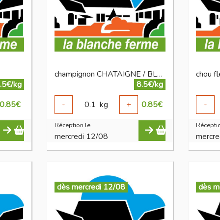
champignon CHATAIGNE / BLANC BIO
chou fl
.5€/kg
8.5€/kg
0.85
€
-
0.1
kg
+
0.85
€
-
Réception le
Réceptio
mercredi 12/08
mercre
dès mercredi 12/08
dès m