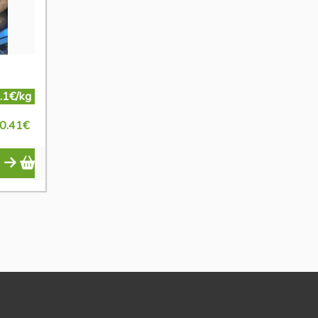
.1€/kg
0.41
€