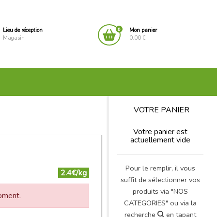
0
Lieu de réception
Mon panier
Magasin
0.00 €
VOTRE PANIER
Votre panier est
actuellement vide
Pour le remplir, il vous
2.4€/kg
suffit de sélectionner vos
produits via "NOS
moment.
CATEGORIES" ou via la
recherche
en tapant