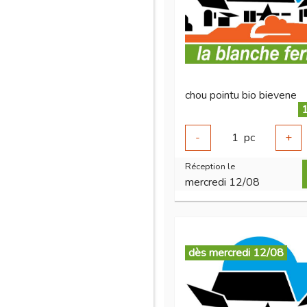
chou pointu bio bievene
1
-
1
pc
+
Réception le
mercredi 12/08
dès mercredi 12/08