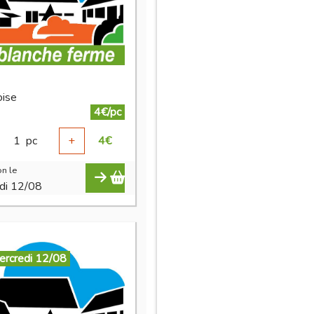
ise
4€/pc
1
pc
+
4
€
n le
di 12/08
ercredi 12/08