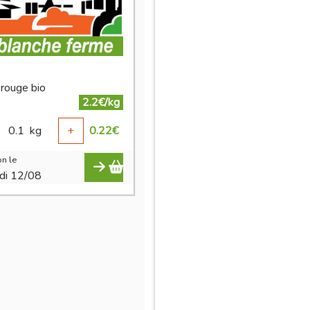
 rouge bio
2.2€/kg
0.1
kg
+
0.22
€
n le
di 12/08