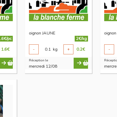
oignon JAUNE
oignon
.6€/pc
2€/kg
1.6
€
-
0.1
kg
+
0.2
€
-
Réception le
Réceptio
mercredi 12/08
mercre