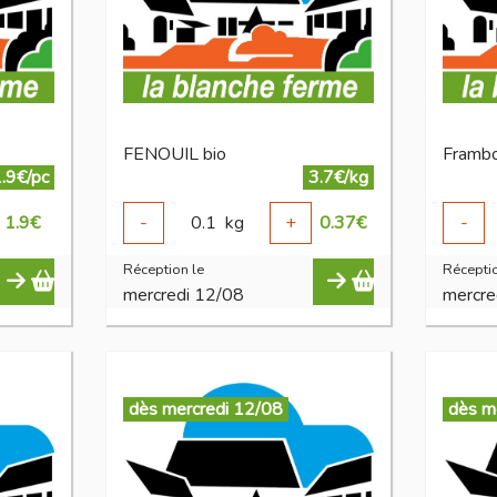
FENOUIL bio
Frambo
.9€/pc
3.7€/kg
1.9
€
-
0.1
kg
+
0.37
€
-
Réception le
Réceptio
mercredi 12/08
mercre
dès mercredi 12/08
dès m