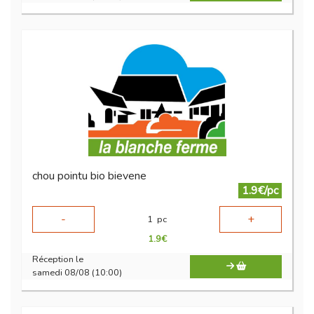
chou pointu bio bievene
1.9€/pc
-
+
1
pc
1.9
€
Réception le
samedi 08/08 (10:00)