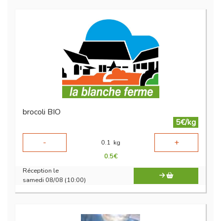
brocoli BIO
5€/kg
-
+
0.1
kg
0.5
€
Réception le
samedi 08/08 (10:00)