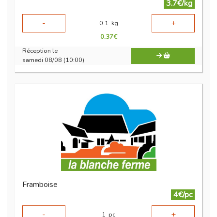
3.7€/kg
-
+
0.1
kg
0.37
€
Réception le
samedi 08/08 (10:00)
Framboise
4€/pc
-
+
1
pc