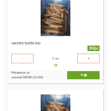
carotte botte bio
3€/pc
-
+
1
pc
3
€
Réception le
samedi 08/08 (10:00)