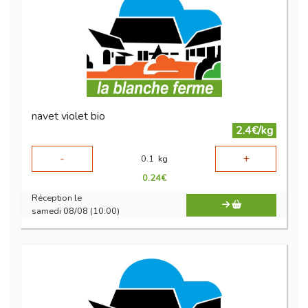
navet violet bio
2.4€/kg
-
+
0.1
kg
0.24
€
Réception le
samedi 08/08 (10:00)