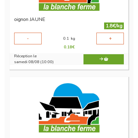
oignon JAUNE
1.8€/kg
-
+
0.1
kg
0.18
€
Réception le
samedi 08/08 (10:00)