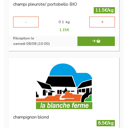
champi pleurote/ portobello BIO
11.5€/kg
-
+
0.1
kg
1.15
€
Réception le
samedi 08/08 (10:00)
champignon blond
8.5€/kg