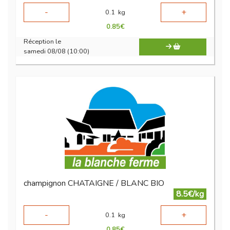
-
+
0.1
kg
0.85
€
Réception le
samedi 08/08 (10:00)
champignon CHATAIGNE / BLANC BIO
8.5€/kg
-
+
0.1
kg
0.85
€