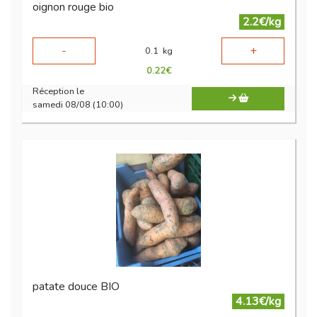
oignon rouge bio
2.2€/kg
-
+
0.1
kg
0.22
€
Réception le
samedi 08/08 (10:00)
patate douce BIO
4.13€/kg