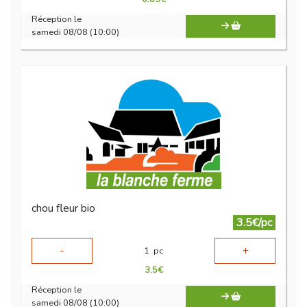
Réception le
samedi 08/08 (10:00)
chou fleur bio
3.5€/pc
-
+
1
pc
3.5
€
Réception le
samedi 08/08 (10:00)