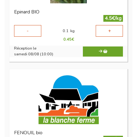
Epinard BIO
4.5€/kg
-
+
0.1
kg
0.45
€
Réception le
samedi 08/08 (10:00)
FENOUIL bio