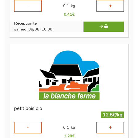
-
+
0.1
kg
0.41
€
Réception le
samedi 08/08 (10:00)
petit pois bio
12.8€/kg
-
+
0.1
kg
1.28
€