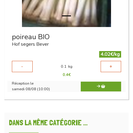
poireau BIO
Hof segers Bever
4.02€/kg
-
+
0.1
kg
0.4
€
Réception le
samedi 08/08 (10:00)
DANS LA MÊME CATÉGORIE ...