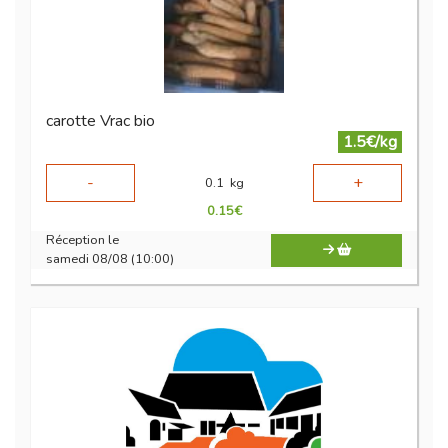
carotte Vrac bio
1.5€/kg
-
+
0.1
kg
0.15
€
Réception le
samedi 08/08 (10:00)