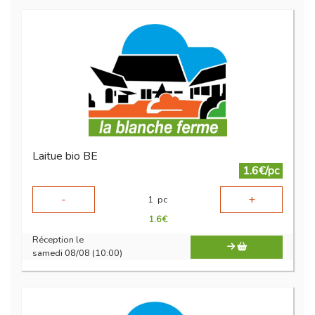
Laitue bio BE
1.6€/pc
-
+
1
pc
1.6
€
Réception le
samedi 08/08 (10:00)