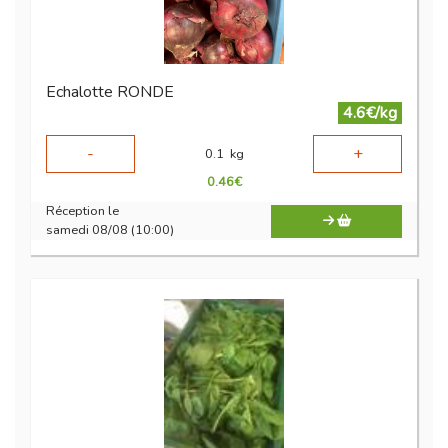
Echalotte RONDE
4.6€/kg
-
+
0.1
kg
0.46
€
Réception le
samedi 08/08 (10:00)