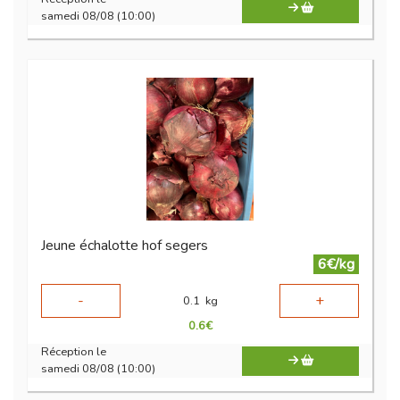
samedi 08/08 (10:00)
Jeune échalotte hof segers
6€/kg
-
+
0.1
kg
0.6
€
Réception le
samedi 08/08 (10:00)