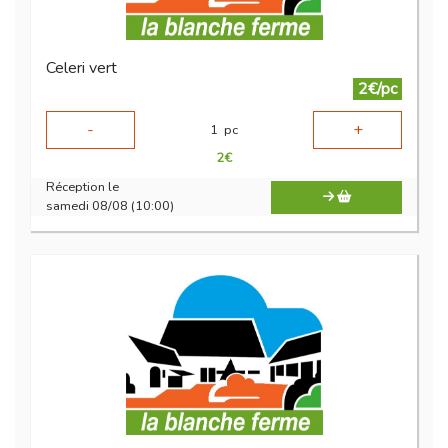
Celeri vert
2€/pc
-
+
1
pc
2
€
Réception le
samedi 08/08 (10:00)