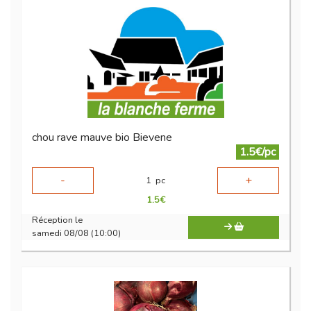
chou rave mauve bio Bievene
1.5€/pc
-
+
1
pc
1.5
€
Réception le
samedi 08/08 (10:00)