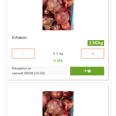
Echalion
3.5€/kg
-
+
0.1
kg
0.35
€
Réception le
samedi 08/08 (10:00)