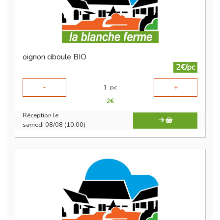
oignon ciboule BIO
2€/pc
-
+
1
pc
2
€
Réception le
samedi 08/08 (10:00)