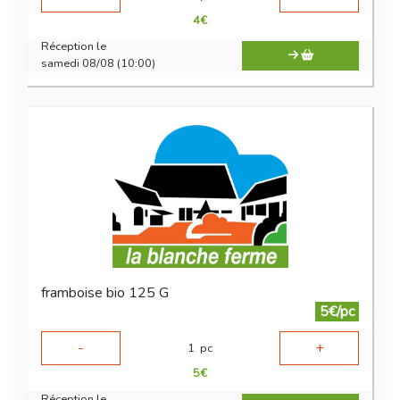
4
€
Réception le
samedi 08/08 (10:00)
framboise bio 125 G
5€/pc
-
+
1
pc
5
€
Réception le