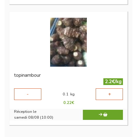
topinambour
2.2€/kg
-
+
0.1
kg
0.22
€
Réception le
samedi 08/08 (10:00)