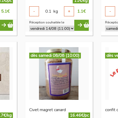
.1€/pc
11€/kg
5.1
€
-
0.1
kg
+
1.1
€
-
Réception souhaitée le
Réceptio
dès samedi 08/08 (10:00)
dès v
Civet magret canard
confit 
17€/kg
16.46€/pc