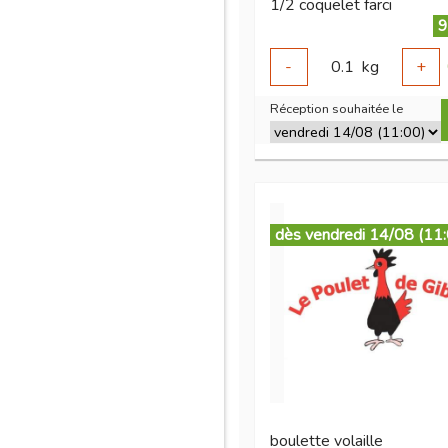
1/2 coquelet farci
9
-
0.1
kg
+
Réception souhaitée le
dès vendredi 14/08 (11
boulette volaille