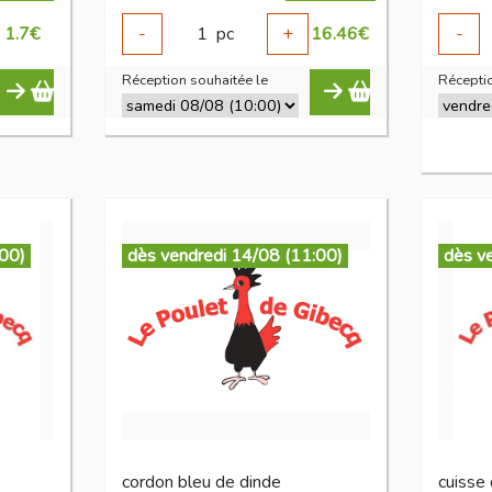
1.7
€
-
1
pc
+
16.46
€
-
Réception souhaitée le
Réceptio
:00)
dès vendredi 14/08 (11:00)
dès v
cordon bleu de dinde
cuisse