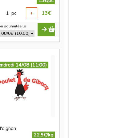
13€/pc
1
pc
+
13
€
n souhaitée le
endredi 14/08 (11:00)
d'oignon
22.9€/kg