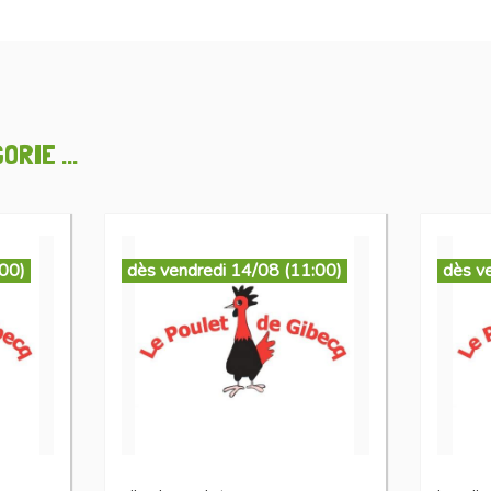
RIE ...
:00)
dès vendredi 14/08 (11:00)
dès v