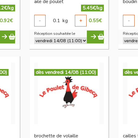
aile de poulet
boudin 
.2€/kg
5.45€/kg
0.92
€
-
0.1
kg
+
0.55
€
-
Réception souhaitée le
Réceptio
:00)
dès vendredi 14/08 (11:00)
dès v
brochette de volaille
cailles