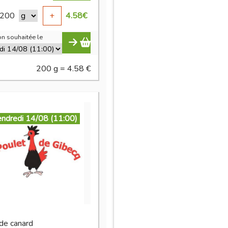
200
+
4.58
€
n souhaitée le
200 g = 4.58 €
endredi 14/08 (11:00)
 de canard