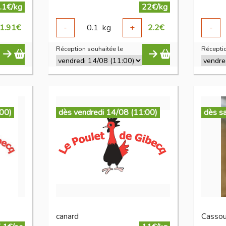
.1€/kg
22€/kg
1.91
€
-
0.1
kg
+
2.2
€
-
Réception souhaitée le
Réceptio
:00)
dès vendredi 14/08 (11:00)
dès s
canard
Cassou