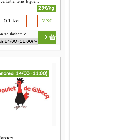
volaille aux figues
23€/kg
0.1
kg
+
2.3
€
n souhaitée le
endredi 14/08 (11:00)
 farcies