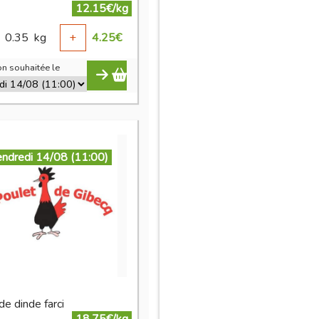
12.15€/kg
0.35
kg
+
4.25
€
n souhaitée le
endredi 14/08 (11:00)
de dinde farci