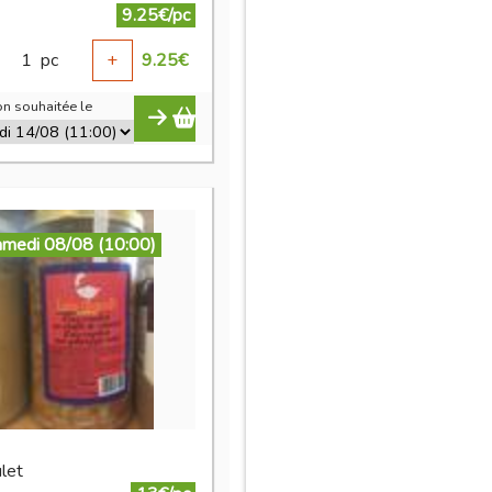
9.25€/pc
1
pc
+
9.25
€
n souhaitée le
amedi 08/08 (10:00)
let