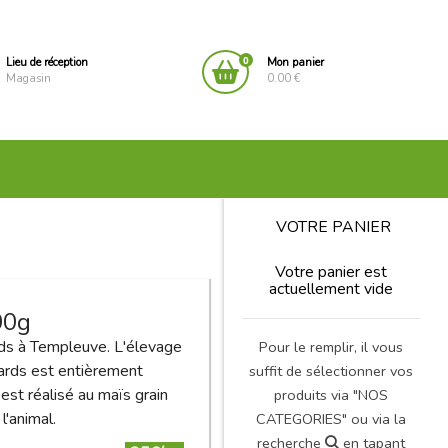
0
Lieu de réception
Mon panier
Magasin
0.00 €
VOTRE PANIER
Votre panier est
actuellement vide
00g
rds à Templeuve. L'élevage
Pour le remplir, il vous
anards est entièrement
suffit de sélectionner vos
est réalisé au maïs grain
produits via "NOS
l'animal.
CATEGORIES" ou via la
recherche
en tapant