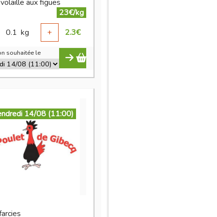
volaille aux figues
23€/kg
0.1
kg
+
2.3
€
n souhaitée le
endredi 14/08 (11:00)
 farcies