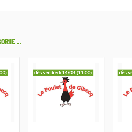
RIE ...
:00)
dès vendredi 14/08 (11:00)
dès v