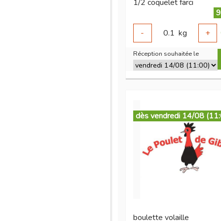
1/2 coquelet farci
9
-
0.1
kg
+
Réception souhaitée le
dès vendredi 14/08 (11
boulette volaille