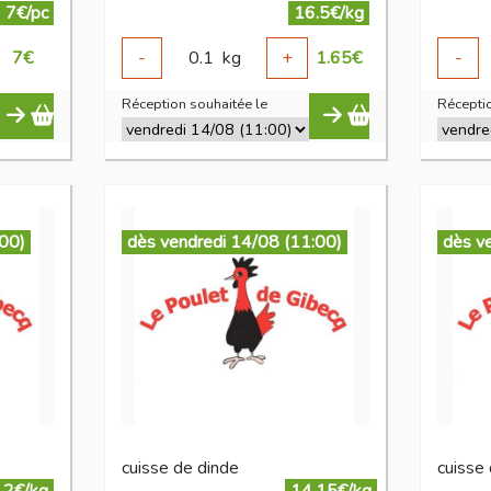
7€/pc
16.5€/kg
7
€
-
0.1
kg
+
1.65
€
-
Réception souhaitée le
Réceptio
:00)
dès vendredi 14/08 (11:00)
dès v
cuisse de dinde
cuisse 