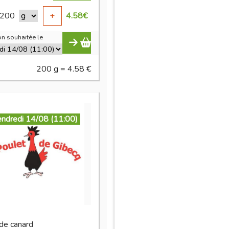
200
+
4.58
€
n souhaitée le
200 g = 4.58 €
endredi 14/08 (11:00)
 de canard