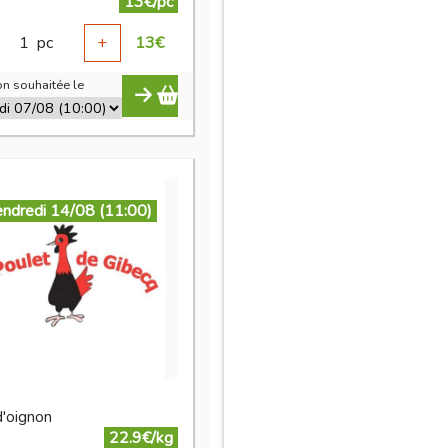
13€/pc
1
pc
+
13
€
n souhaitée le
endredi 14/08 (11:00)
d'oignon
22.9€/kg