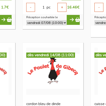
1.7
€
-
1
pc
+
16.46
€
-
Réception souhaitée le
Réceptio
:00)
dès vendredi 14/08 (11:00)
dès v
cordon bleu de dinde
cuisse