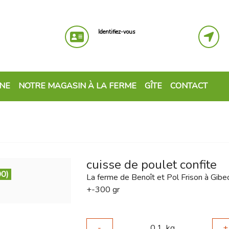
Identifiez-vous
GNE
NOTRE MAGASIN À LA FERME
GÎTE
CONTACT
cuisse de poulet confite
00)
La ferme de Benoît et Pol Frison à Gibe
+-300 gr
-
0.1
kg
+