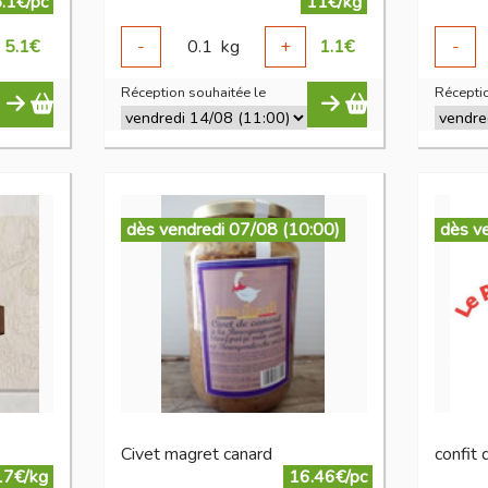
.1€/pc
11€/kg
5.1
€
-
0.1
kg
+
1.1
€
-
Réception souhaitée le
Réceptio
dès vendredi 07/08 (10:00)
dès v
Civet magret canard
confit 
17€/kg
16.46€/pc