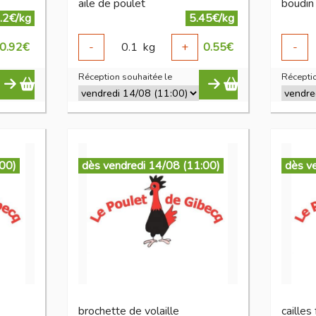
aile de poulet
boudin 
.2€/kg
5.45€/kg
0.92
€
-
0.1
kg
+
0.55
€
-
Réception souhaitée le
Réceptio
:00)
dès vendredi 14/08 (11:00)
dès v
brochette de volaille
cailles