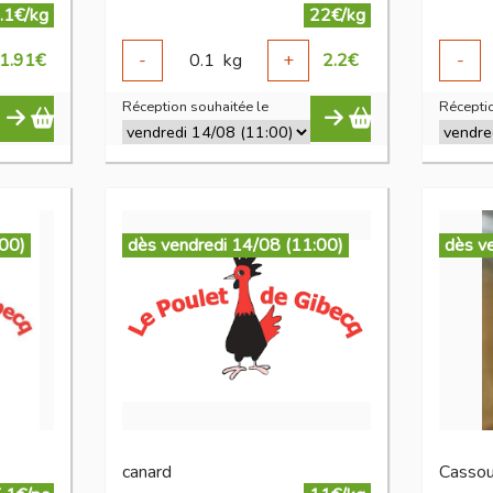
.1€/kg
22€/kg
1.91
€
-
0.1
kg
+
2.2
€
-
Réception souhaitée le
Réceptio
:00)
dès vendredi 14/08 (11:00)
dès v
canard
Cassou