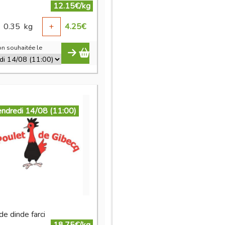
12.15€/kg
0.35
kg
+
4.25
€
n souhaitée le
endredi 14/08 (11:00)
de dinde farci