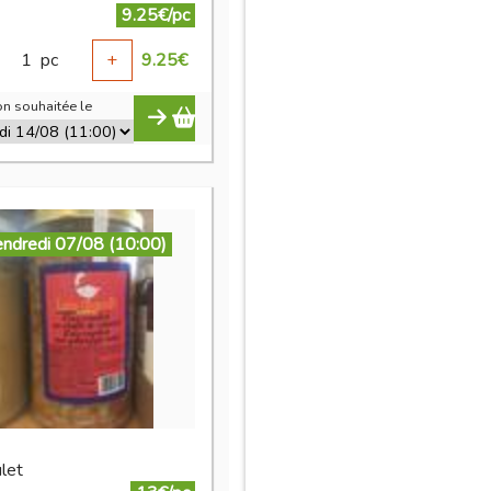
9.25€/pc
1
pc
+
9.25
€
n souhaitée le
endredi 07/08 (10:00)
let