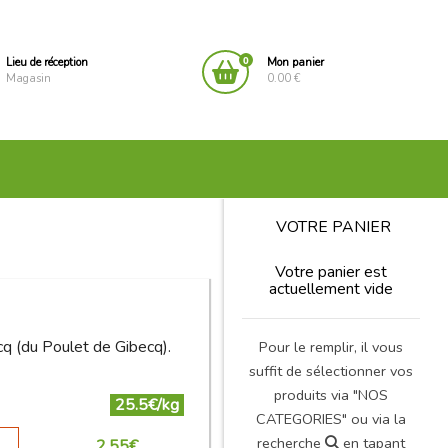
0
Lieu de réception
Mon panier
Magasin
0.00 €
VOTRE PANIER
Votre panier est
actuellement vide
cq (du Poulet de Gibecq).
Pour le remplir, il vous
suffit de sélectionner vos
produits via "NOS
25.5€/kg
CATEGORIES" ou via la
recherche
en tapant
2.55
€