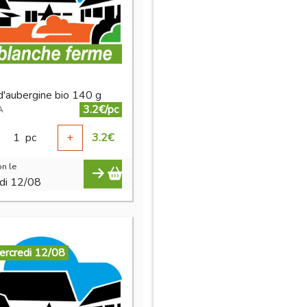
d'aubergine bio 140 g
3.2€/pc
A
1
pc
+
3.2
€
n le
di 12/08
ercredi 12/08