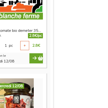
sauce tomate bio demeter 350 g
2.8€/pc
A
1
pc
+
2.8
€
n le
di 12/08
ercredi 12/08