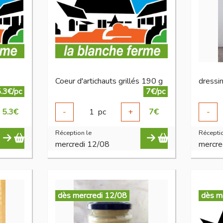
Coeur d'artichauts grillés 190 g
.3€/pc
7€/pc
5.3
€
-
1
pc
+
7
€
-
Réception le
Réceptio
mercredi 12/08
mercre
dès mercredi 12/08
dès m