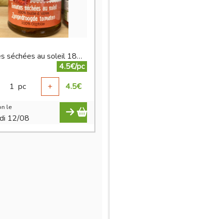
tomates séchées au soleil 180 g
4.5€/pc
1
pc
+
4.5
€
n le
di 12/08