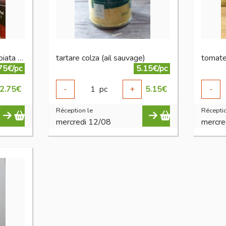
sauce tomate epicée arrabiata 200g bio
tartare colza (ail sauvage)
75€/pc
5.15€/pc
2.75
€
-
1
pc
+
5.15
€
-
Réception le
Réceptio
mercredi 12/08
mercre