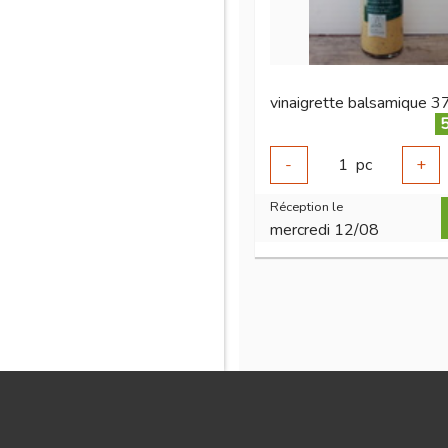
vinaigrette balsamique 37
5
-
1
pc
+
Réception le
mercredi 12/08