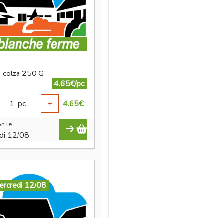
e colza 250 G
4.65€/pc
1
pc
+
4.65
€
n le
di 12/08
ercredi 12/08