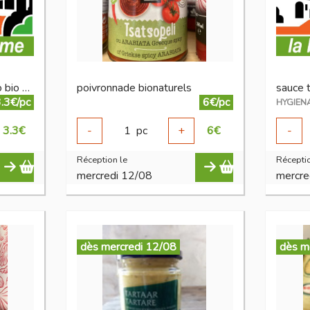
pesto vert/rouge pecorino bio 130 g
poivronnade bionaturels
.3€/pc
6€/pc
HYGIEN
3.3
€
-
1
pc
+
6
€
-
Réception le
Réceptio
mercredi 12/08
mercre
dès mercredi 12/08
dès m