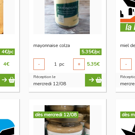
mayonnaise colza
miel d
4€/pc
5.35€/pc
4
€
-
1
pc
+
5.35
€
-
Réception le
Réceptio
mercredi 12/08
mercre
dès mercredi 12/08
dès m