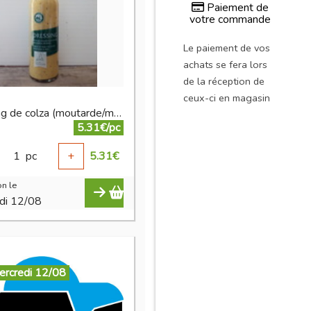
Paiement de
votre commande
Le paiement de vos
achats se fera lors
de la réception de
ceux-ci en magasin
dressing de colza (moutarde/miel)
5.31€/pc
1
pc
+
5.31
€
n le
di 12/08
ercredi 12/08