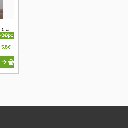
.5 cl
.8€/pc
5.8
€