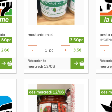
bio
moutarde miel
pesto 
.8€/pc
3.5€/pc
HYGIEN
2.8
€
-
1
pc
+
3.5
€
-
Réception le
Réceptio
mercredi 12/08
mercre
dès mercredi 12/08
dès m