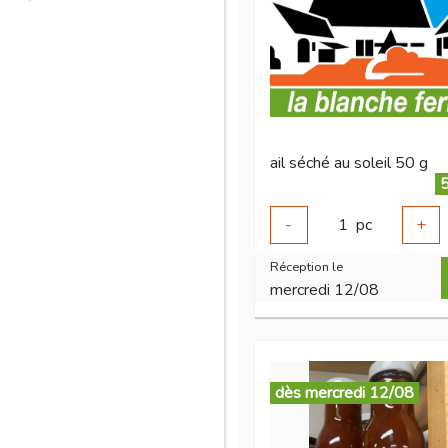
ail séché au soleil 50 g
5
-
1
pc
+
Réception le
mercredi 12/08
dès mercredi 12/08