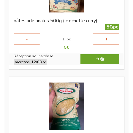
pâtes artisanales 500g ( clochette curry)
5€/pc
-
+
1
pc
5
€
Réception souhaitée le