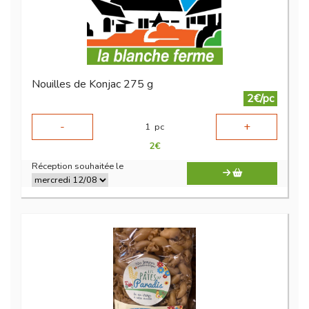
Nouilles de Konjac 275 g
2€/pc
-
+
1
pc
2
€
Réception souhaitée le