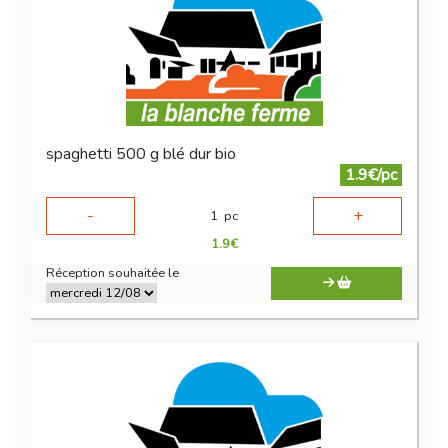
spaghetti 500 g blé dur bio
1.9€/pc
-
+
1
pc
1.9
€
Réception souhaitée le