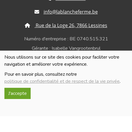
info@lablancheferme.be
Rue de la Loge 26, 7866 Lessines
Numéro d'entreprise : BE 0740.515.321
Gérante : Isabelle Vangrootenbrul
Nous utilisons sur ce site des cookies pour faciliter votre
Politique de confidentialité et de respect de la vie
navigation et améliorer votre expérience.
privée
Pour en savoir plus, consultez notre
politique de confidentialité et de respect de la vie privée
.
J'accepte
Réalisé avec
par
MonSiteAMoi