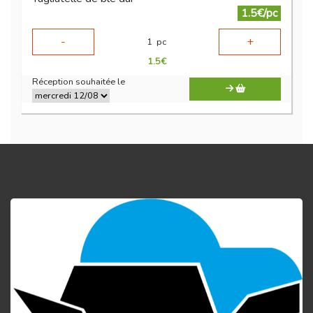
1.5€/pc
-
+
1
pc
1.5
€
Réception souhaitée le