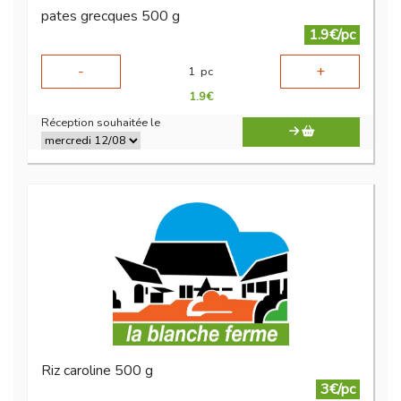
pates grecques 500 g
1.9€/pc
-
+
1
pc
1.9
€
Réception souhaitée le
Riz caroline 500 g
3€/pc