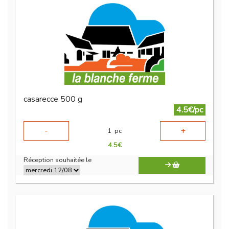
casarecce 500 g
4.5€/pc
-
+
1
pc
4.5
€
Réception souhaitée le