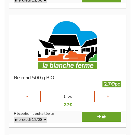
Riz rond 500 g BIO
2.7€/pc
-
+
1
pc
2.7
€
Réception souhaitée le