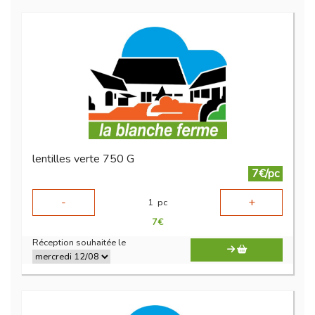
lentilles verte 750 G
7€/pc
-
+
1
pc
7
€
Réception souhaitée le