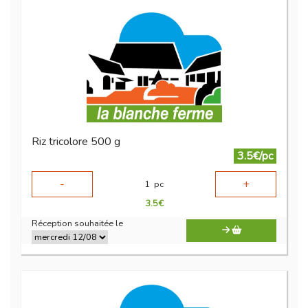
Riz tricolore 500 g
3.5€/pc
-
+
1
pc
3.5
€
Réception souhaitée le