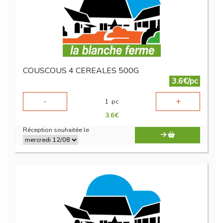
COUSCOUS 4 CEREALES 500G
3.6€/pc
-
+
1
pc
3.6
€
Réception souhaitée le