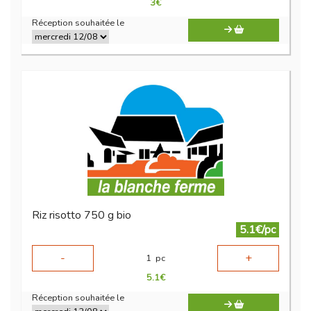
3
€
Réception souhaitée le
Riz risotto 750 g bio
5.1€/pc
-
+
1
pc
5.1
€
Réception souhaitée le