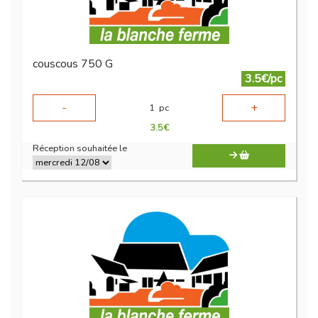
couscous 750 G
3.5€/pc
-
+
1
pc
3.5
€
Réception souhaitée le