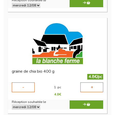
Réception souhaitée le
graine de chia bio 400 g
4.8€/pc
-
+
1
pc
4.8
€
Réception souhaitée le