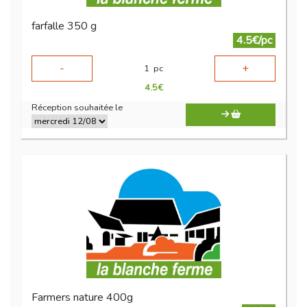
farfalle 350 g
4.5€/pc
-
+
1
pc
4.5
€
Réception souhaitée le
Farmers nature 400g