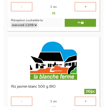
-
+
1
pc
3
€
Réception souhaitée le
Riz jasmin blanc 500 g BIO
3€/pc
-
+
1
pc