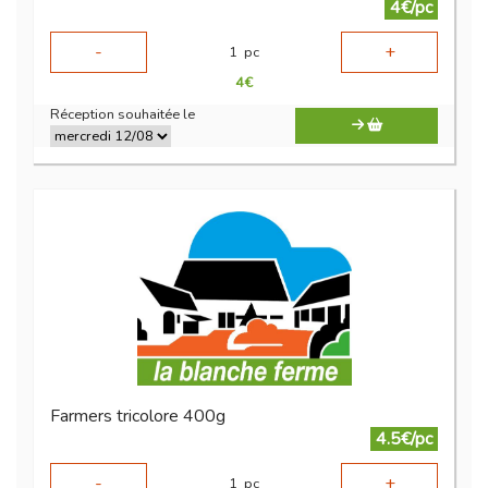
4€/pc
-
+
1
pc
4
€
Réception souhaitée le
Farmers tricolore 400g
4.5€/pc
-
+
1
pc