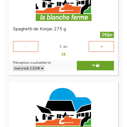
Spaghetti de Konjac 275 g
2€/pc
-
+
1
pc
2
€
Réception souhaitée le