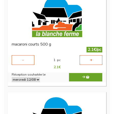
macaroni courts 500 g
2.1€/pc
-
+
1
pc
2.1
€
Réception souhaitée le