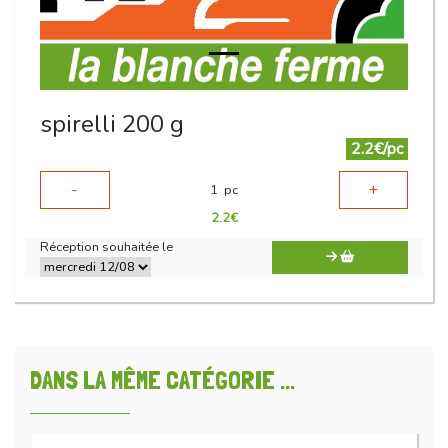
spirelli 200 g
2.2€/pc
-
+
1
pc
2.2
€
Réception souhaitée le
DANS LA MÊME CATÉGORIE ...