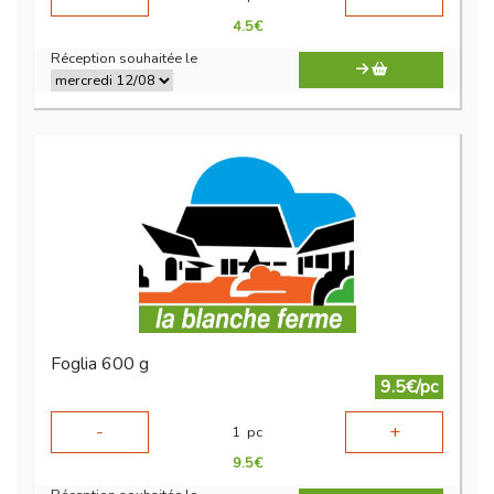
4.5
€
Réception souhaitée le
Foglia 600 g
9.5€/pc
-
+
1
pc
9.5
€