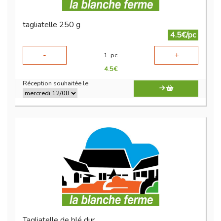
tagliatelle 250 g
4.5€/pc
-
+
1
pc
4.5
€
Réception souhaitée le
Tagliatelle de blé dur