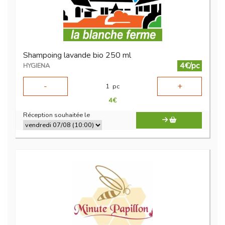
Shampoing lavande bio 250 ml
4€/pc
HYGIENA
-
+
1
pc
4
€
Réception souhaitée le