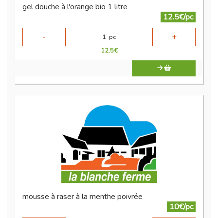
gel douche à l'orange bio 1 litre
12.5€/pc
-
+
1
pc
12.5
€
mousse à raser à la menthe poivrée
10€/pc