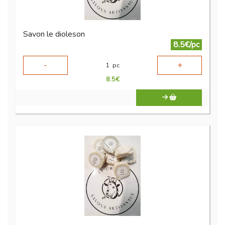
Savon le dioleson
8.5€/pc
-
+
1
pc
8.5
€