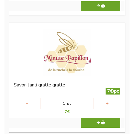
Savon l'anti gratte gratte
7€/pc
-
+
1
pc
7
€