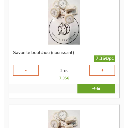
Savon le boutchou (nourissant)
7.35€/pc
-
+
1
pc
7.35
€