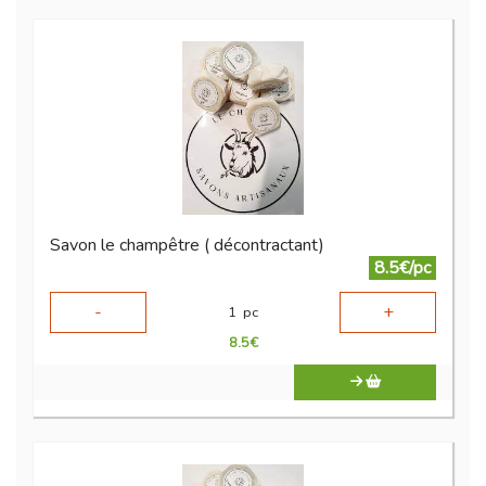
Savon le champêtre ( décontractant)
8.5€/pc
-
+
1
pc
8.5
€