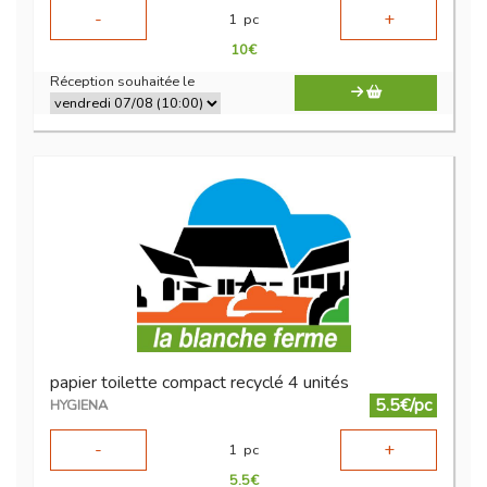
-
+
1
pc
10
€
Réception souhaitée le
papier toilette compact recyclé 4 unités
5.5€/pc
HYGIENA
-
+
1
pc
5.5
€