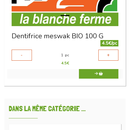
Dentifrice meswak BIO 100 G
4.5€/pc
-
+
1
pc
4.5
€
DANS LA MÊME CATÉGORIE ...