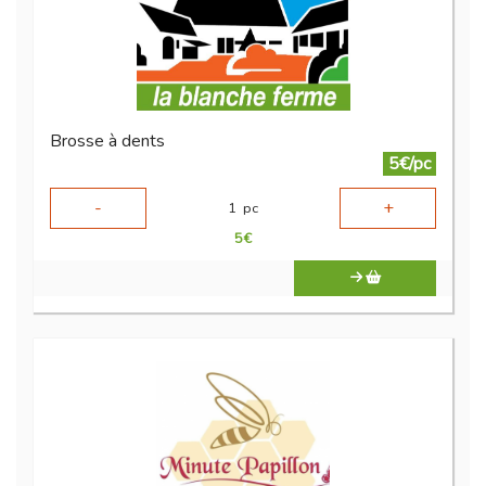
Brosse à dents
5€/pc
-
+
1
pc
5
€