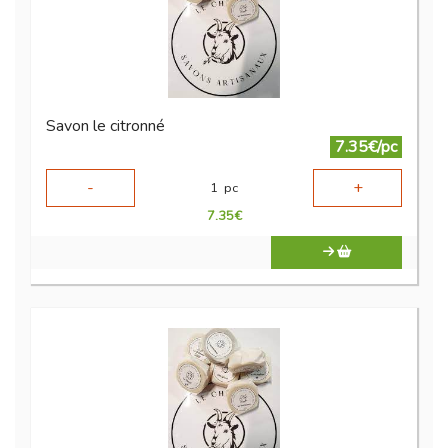
Savon le citronné
7.35€/pc
-
+
1
pc
7.35
€