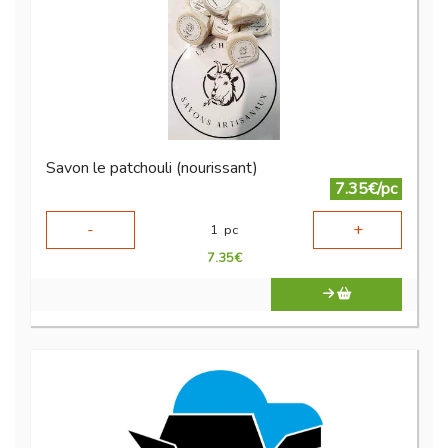
Savon le patchouli (nourissant)
7.35€/pc
-
+
1
pc
7.35
€