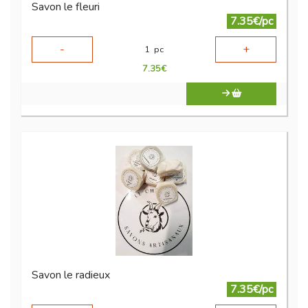
Savon le fleuri
7.35€/pc
-
+
1
pc
7.35
€
Savon le radieux
7.35€/pc