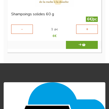
Shampoings solides 60 g
6€/pc
-
+
1
pc
6
€