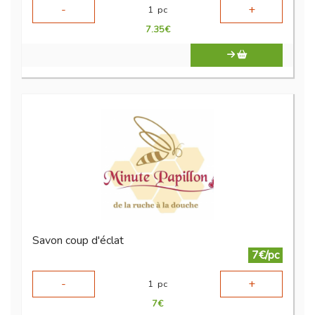
-
+
1
pc
7.35
€
Savon coup d'éclat
7€/pc
-
+
1
pc
7
€