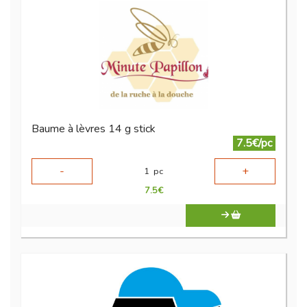
Baume à lèvres 14 g stick
7.5€/pc
-
+
1
pc
7.5
€