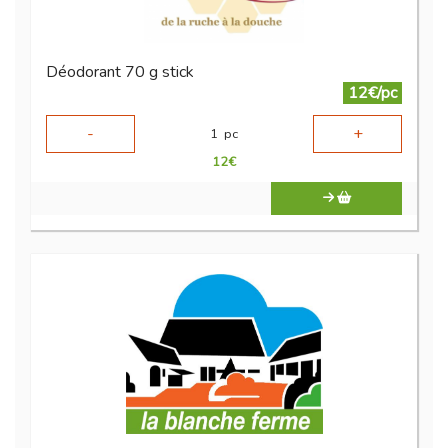
Déodorant 70 g stick
12€/pc
-
+
1
pc
12
€