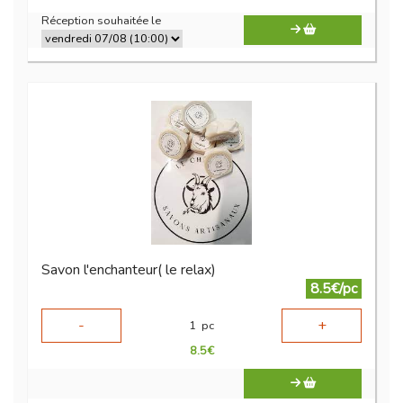
Réception souhaitée le
Savon l'enchanteur( le relax)
8.5€/pc
-
+
1
pc
8.5
€