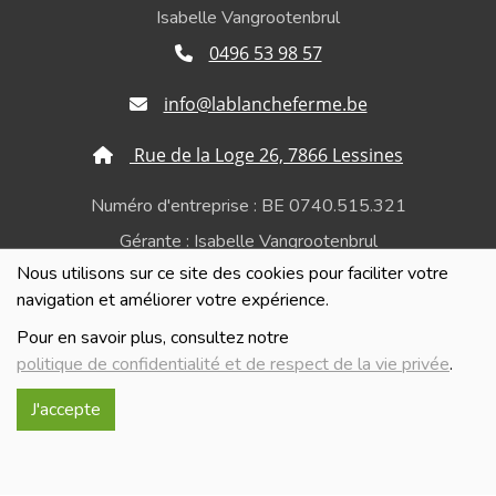
Isabelle Vangrootenbrul
0496 53 98 57
info@lablancheferme.be
Rue de la Loge 26, 7866 Lessines
Numéro d'entreprise : BE 0740.515.321
Gérante : Isabelle Vangrootenbrul
Nous utilisons sur ce site des cookies pour faciliter votre
Politique de confidentialité et de respect de la vie
navigation et améliorer votre expérience.
privée
Pour en savoir plus, consultez notre
politique de confidentialité et de respect de la vie privée
.
J'accepte
Réalisé avec
par
MonSiteAMoi