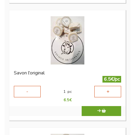
Savon l'original
6.5€/pc
-
+
1
pc
6.5
€