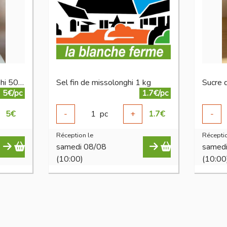
Fleur de sel de missolonghi 500 g
Sel fin de missolonghi 1 kg
5€/pc
1.7€/pc
5
€
-
1
pc
+
1.7
€
-
Réception le
Réceptio
samedi 08/08
samed
(10:00)
(10:00