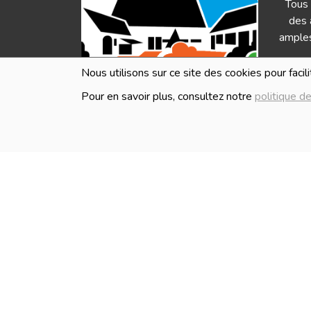
Tous 
des 
amples
Nous utilisons sur ce site des cookies pour facil
Pour en savoir plus, consultez notre
politique de
HEURES D'OUVERTURE
Les i
en ve
Lundi
Fermé
Mardi
Fermé
Mercredi
10:00 - 18:30
Jeudi
10:00 - 18:30
Vendredi
10:00 - 18:30
Samedi
10:00 - 18:30
Dimanche
Fermé