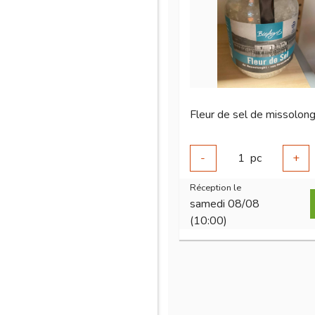
-
1
pc
+
Réception le
samedi 08/08
(10:00)