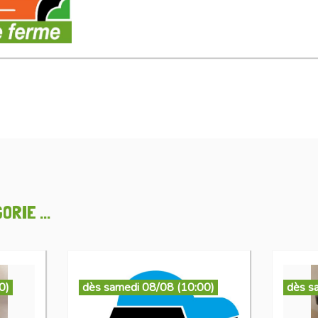
RIE ...
0)
dès samedi 08/08 (10:00)
dès s