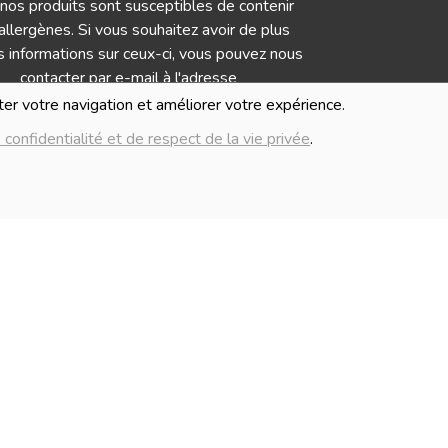
nos produits sont susceptibles de contenir
allergènes. Si vous souhaitez avoir de plus
 informations sur ceux-ci, vous pouvez nous
contacter par e-mail à l'adresse
info@lablancheferme.be
iter votre navigation et améliorer votre expérience.
 confidentialité et de respect de la vie privée
.
IMAGES
Numé
mages présentées pour illuster les produits
G
nte sur ce site ne sont pas contractuelles.
Politique de c