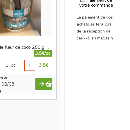
Paiement de
votre commande
Le paiement de vos
achats se fera lors
de la réception de
ceux-ci en magasin
Sucre de fleur de coco 250 g BIO
3.5€/pc
1
pc
+
3.5
€
n le
i 08/08
)