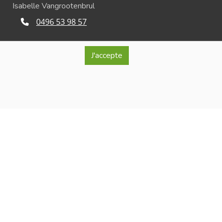
Isabelle Vangrootenbrul
0496 53 98 57
info@lablancheferme.be
J'accepte
Rue de la Loge 26, 7866 Lessines
ro d'entreprise : BE 0740.515.321
érante : Isabelle Vangrootenbrul
onfidentialité et de respect de la vie privée