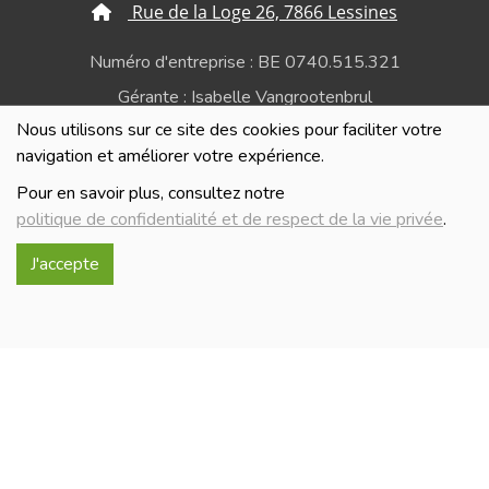
Rue de la Loge 26, 7866 Lessines
Numéro d'entreprise : BE 0740.515.321
Gérante : Isabelle Vangrootenbrul
Nous utilisons sur ce site des cookies pour faciliter votre
Politique de confidentialité et de respect de la vie
navigation et améliorer votre expérience.
privée
Pour en savoir plus, consultez notre
politique de confidentialité et de respect de la vie privée
.
J'accepte
Réalisé avec
par
MonSiteAMoi