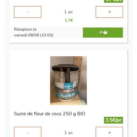
-
+
1
pc
1.7
€
Réception le
samedi 08/08 (10:00)
Sucre de fleur de coco 250 g BIO
3.5€/pc
-
+
1
pc