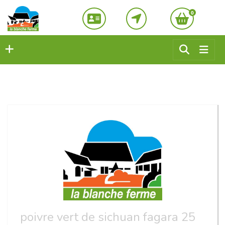
0
poivre vert de sichuan fagara 25