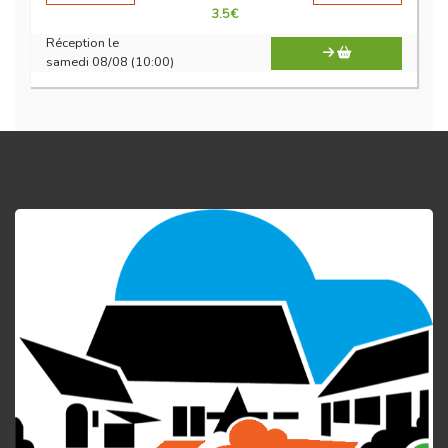
3.5
€
Réception le
samedi 08/08 (10:00)