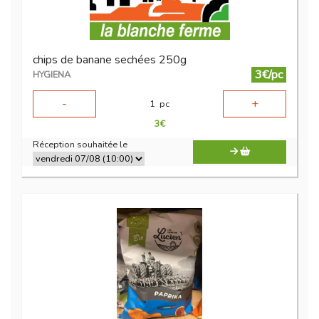
chips de banane sechées 250g
3€/pc
HYGIENA
-
+
1
pc
3
€
Réception souhaitée le