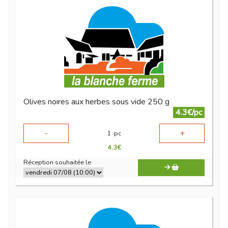
Olives noires aux herbes sous vide 250 g
4.3€/pc
-
+
1
pc
4.3
€
Réception souhaitée le