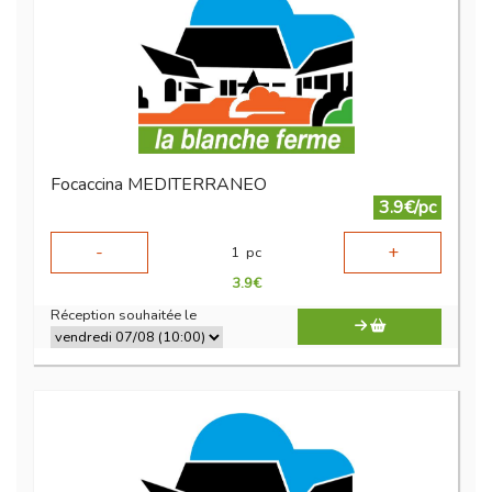
Focaccina MEDITERRANEO
3.9€/pc
-
+
1
pc
3.9
€
Réception souhaitée le