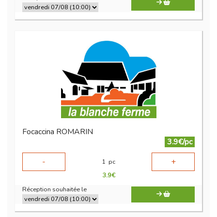
Focaccina ROMARIN
3.9€/pc
-
+
1
pc
3.9
€
Réception souhaitée le