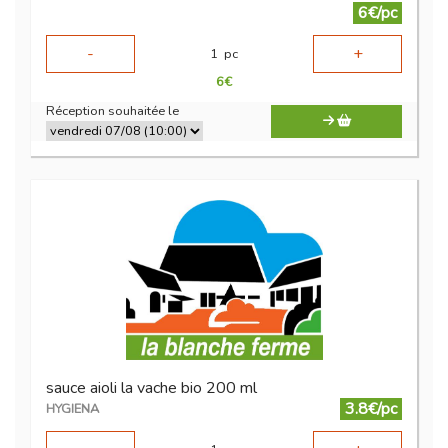
6€/pc
-
+
1
pc
6
€
Réception souhaitée le
sauce aioli la vache bio 200 ml
3.8€/pc
HYGIENA