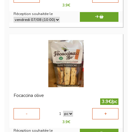
3.9
€
Réception souhaitée le
Focaccina olive
3.9€/pc
-
+
1
3.9
€
Réception souhaitée le