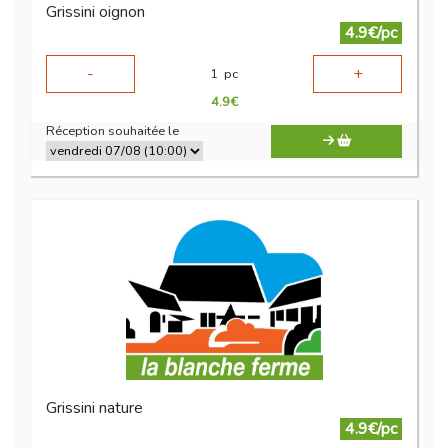
Grissini oignon
4.9€/pc
-
+
1
pc
4.9
€
Réception souhaitée le
Grissini nature
4.9€/pc