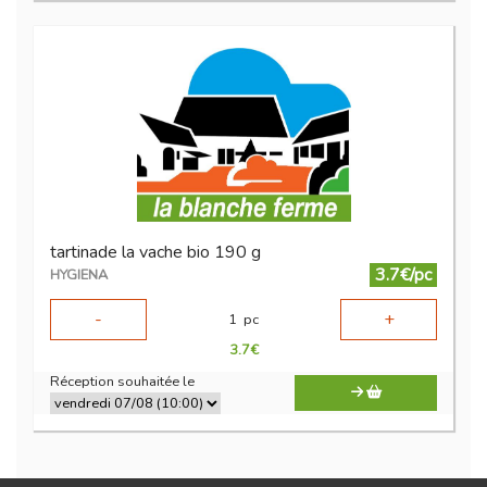
tartinade la vache bio 190 g
3.7€/pc
HYGIENA
-
+
1
pc
3.7
€
Réception souhaitée le