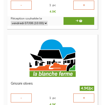
-
+
1
pc
4.9
€
Réception souhaitée le
Grissini olives
4.9€/pc
-
+
1
pc
4.9
€