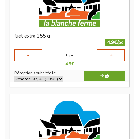
fuet extra 155 g
4.9€/pc
-
+
1
pc
4.9
€
Réception souhaitée le