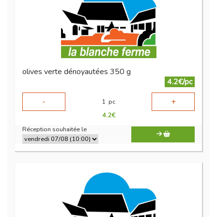
olives verte dénoyautées 350 g
4.2€/pc
-
+
1
pc
4.2
€
Réception souhaitée le