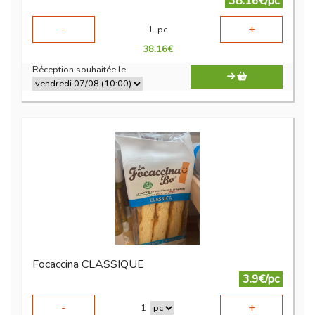
38.16€/pc
-
+
1
pc
38.16
€
Réception souhaitée le
Focaccina CLASSIQUE
3.9€/pc
-
+
1