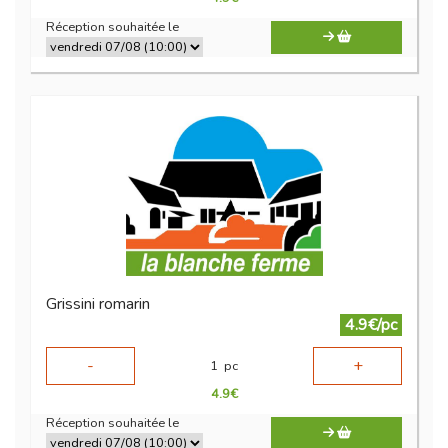
Réception souhaitée le
Grissini romarin
4.9€/pc
-
+
1
pc
4.9
€
Réception souhaitée le