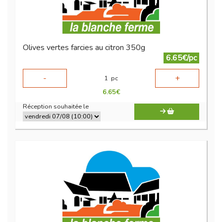
Olives vertes farcies au citron 350g
6.65€/pc
-
+
1
pc
6.65
€
Réception souhaitée le