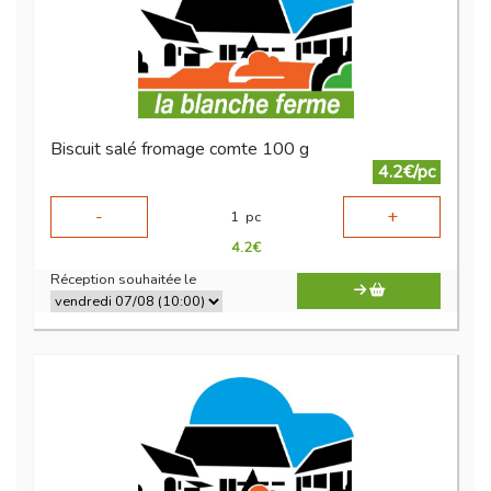
Biscuit salé fromage comte 100 g
4.2€/pc
-
+
1
pc
4.2
€
Réception souhaitée le