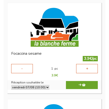
Focaccina sesame
3.9€/pc
-
+
1
pc
3.9
€
Réception souhaitée le