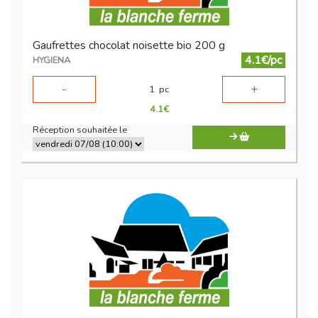
Gaufrettes chocolat noisette bio 200 g
4.1€/pc
HYGIENA
-
+
1
pc
4.1
€
Réception souhaitée le