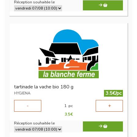
Réception souhaitée le
tartinade la vache bio 180 g
3.5€/pc
HYGIENA
-
+
1
pc
3.5
€
Réception souhaitée le