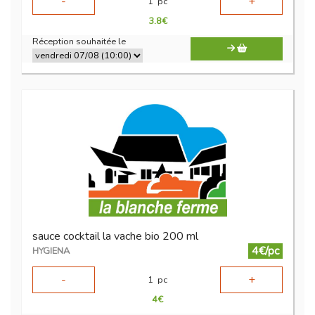
-
+
1
pc
3.8
€
Réception souhaitée le
sauce cocktail la vache bio 200 ml
4€/pc
HYGIENA
-
+
1
pc
4
€