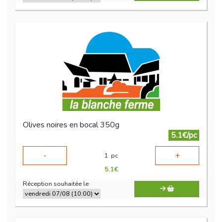
Olives noires en bocal 350g
5.1€/pc
-
+
1
pc
5.1
€
Réception souhaitée le