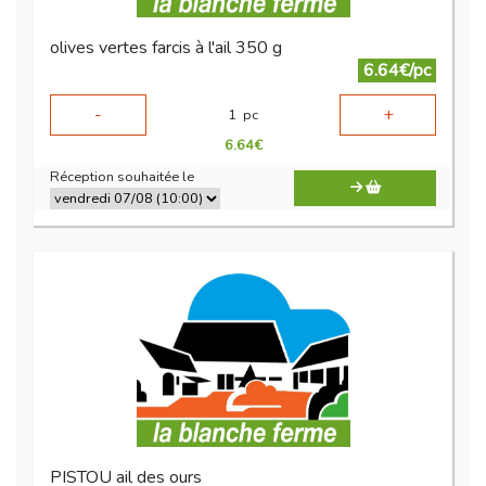
olives vertes farcis à l'ail 350 g
6.64€/pc
-
+
1
pc
6.64
€
Réception souhaitée le
PISTOU ail des ours