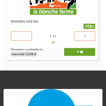
limonata cola bio
2€/pc
-
+
1
pc
2
€
Réception souhaitée le