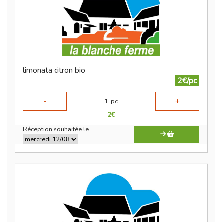
limonata citron bio
2€/pc
-
+
1
pc
2
€
Réception souhaitée le