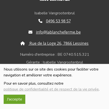
Isabelle Vangrootenbrul
0496 53 98 57
info@lablancheferme.be
Rue de la Loge 26, 7866 Lessines
Numéro d'entreprise : BE 0740.515.321
Gérante : Isabelle Vangrootenbrul
Nous utilisons sur ce site des cookies pour faciliter votre
Politique de confidentialité et de respect de la vie
navigation et améliorer votre expérience.
privée
Pour en savoir plus, consultez notre
politique de confidentialité et de respect de la vie privée
.
J'accepte