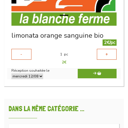
limonata orange sanguine bio
2€/pc
-
+
1
pc
2
€
Réception souhaitée le
DANS LA MÊME CATÉGORIE ...