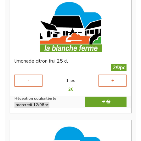
limonade citron frui 25 cl
2€/pc
-
+
1
pc
2
€
Réception souhaitée le